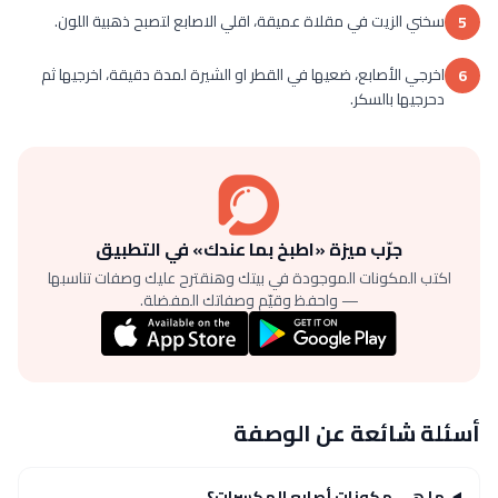
سخني الزيت في مقلاة عميقة، اقلي الاصابع لتصبح ذهبية اللون.
5
اخرجي الأصابع، ضعيها في القطر او الشيرة لمدة دقيقة، اخرجيها ثم
6
دحرجيها بالسكر.
جرّب ميزة «اطبخ بما عندك» في التطبيق
اكتب المكونات الموجودة في بيتك وهنقترح عليك وصفات تناسبها
— واحفظ وقيّم وصفاتك المفضلة.
أسئلة شائعة عن الوصفة
ما هي مكونات أصابع المكسرات؟