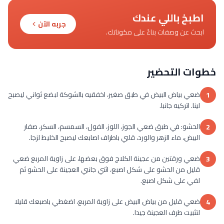
اطبخ باللي عندك
جربه الآن
ابحث عن وصفات بناءً على مكوناتك.
خطوات التحضير
ضعي بياض البيض في طبق صغير، اخفقيه بالشوكة لبضع ثواني ليصبح
1
لينا. اتركيه جانبا.
الحشو: في طبق ضعي الجوز، اللوز، الفول، السمسم، السكر، صفار
2
البيض، ماء الزهر والورد، قلبي باطراف اصابعك ليصبح الخليط لزجا.
ضعي ورقتين من عجينة الكلاج فوق بعضها، على زاوية المربع ضعي
3
قليل من الحشو على شكل اصبع، اثني جانبي العجينة على الحشو ثم
لفي على شكل اصبع.
ضعي قليل من بياض البيض على زاوية المربع، اضغطي باصبعك قليلا
4
لتثبيت طرف العجينة جيدا.