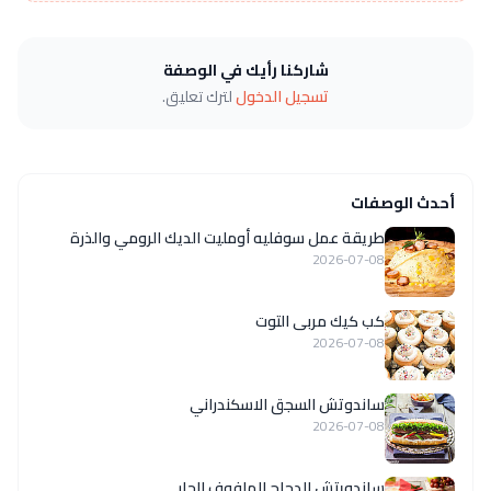
شاركنا رأيك في الوصفة
تسجيل الدخول
لترك تعليق.
أحدث الوصفات
طريقة عمل سوفليه أومليت الديك الرومي والذرة
2026-07-08
كب كيك مربى التوت
2026-07-08
ساندوتش السجق الاسكندراني
2026-07-08
ساندويتش الدجاج الملفوف الحار