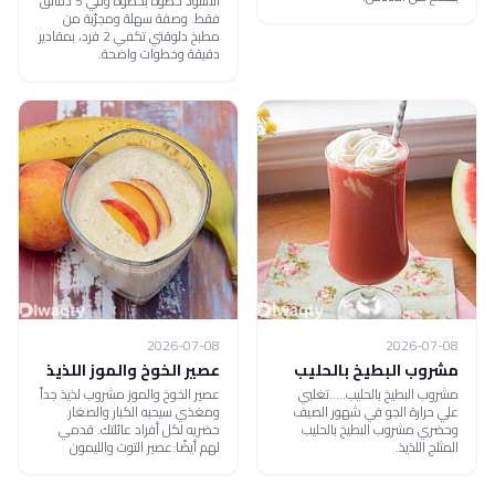
الأسود خطوة بخطوة وفي 5 دقائق
فقط. وصفة سهلة ومجرّبة من
مطبخ دلوقتي تكفي 2 فرد، بمقادير
دقيقة وخطوات واضحة.
2026-07-08
2026-07-08
مشروب البطيخ بالحليب
عصير الخوخ والموز اللذيذ
مشروب البطيخ بالحليب.....تغلبي
عصير الخوخ والموز مشروب لذيذ جداً
علي حرارة الجو في شهور الصيف
ومغذي سيحبه الكبار والصغار
وحضري مشروب البطيخ بالحليب
حضريه لكل أفراد عائلتك. قدمي
المثلج اللذيذ.
لهم أيضًا:عصير التوت والليمون