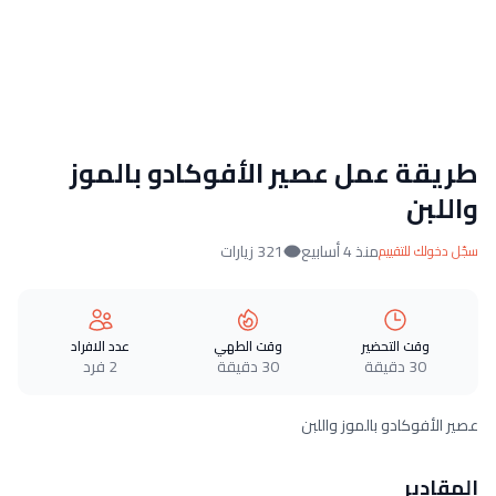
طريقة عمل عصير الأفوكادو بالموز
واللبن
منذ 4 أسابيع
321 زيارات
سجّل دخولك للتقييم
وقت التحضير
وقت الطهي
عدد الافراد
30 دقيقة
30 دقيقة
2 فرد
عصير الأفوكادو بالموز واللبن
المقادير