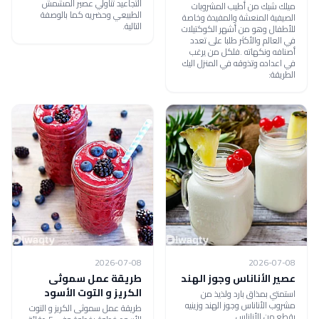
التجاعيد تناولي عصير المشمش
ميلك شيك من أطيب المشروبات
الطبيعي وحضريه كما بالوصفة
الصيفية المنعشة والمفيدة وخاصة
التالية.
للأطفال وهو من أشهر الكوكتيلات
في العالم والأكثر طلبا على تعدد
أصنافه ونكهاته .فلكل من يرغب
في اعداده وتذوقه في المنزل اليك
الطريقة:
2026-07-08
2026-07-08
عصير الأناناس وجوز الهند
طريقة عمل سموثى
الكريز و التوت الأسود
استمتي بمذاق بارد ولذيذ من
مشروب الأناناس وجوز الهند وزينيه
طريقة عمل سموثى الكريز و التوت
بقطع من الأناناس.