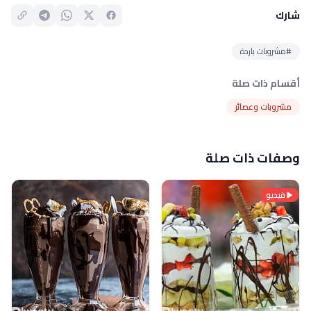
شارك
#مشروبات باردة
أقسام ذات صلة
مشروبات وعصائر
وصفات ذات صلة
فيديو