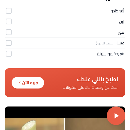
أفوكادو
لبن
موز
عسل
(حسب الذوق)
شريحة
موز للزينة
اطبخ باللي عندك
جربه الآن
ابحث عن وصفات بناءً على مكوناتك.