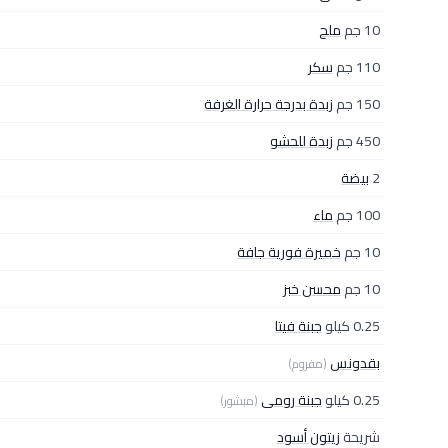
10 جم
ملح
110 جم
سكر
150 جم
زبدة بدرجة حرارة الغرفة
450 جم
زبدة للحشو
2
بيضة
100 جم
ماء
10 جم
خميرة فورية جافة
10 جم
محسن خبز
0.25 كيلو
جبنة فيتا
بقدونس
(مفروم)
0.25 كيلو
جبنة رومى
(مبشور)
شريحة
زيتون أسود