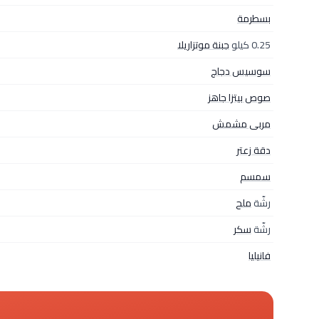
بسطرمة
0.25 كيلو
جبنة موتزاريلا
سوسيس دجاج
صوص بيتزا جاهز
مربى مشمش
دقة زعتر
سمسم
رشّة
ملح
رشّة
سكر
فانيليا