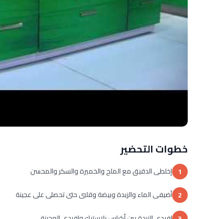
خطوات التحضير
إخلطى الدقيق مع الملح والخميرة والسكر والمحسن
1
أضيفى الماء والزبدة وبيضة وقلبى حتى تحصلى على عجينة
2
افردى الزبدة بين أكياس بلاستيك وإفردى العجينة
3