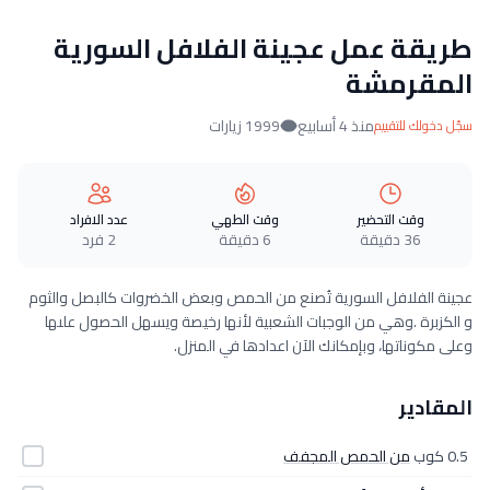
طريقة عمل عجينة الفلافل السورية
المقرمشة
منذ 4 أسابيع
1999 زيارات
سجّل دخولك للتقييم
وقت التحضير
وقت الطهي
عدد الافراد
36 دقيقة
6 دقيقة
2 فرد
عجينة الفلافل السورية تُصنع من الحمص وبعض الخضروات كالبصل والثوم
و الكزبرة .وهي من الوجبات الشعبية لأنها رخيصة ويسهل الحصول علىها
وعلى مكوناتها، وبإمكانك الآن اعدادها في المنزل.
المقادير
0.5 كوب
من الحمص المجفف