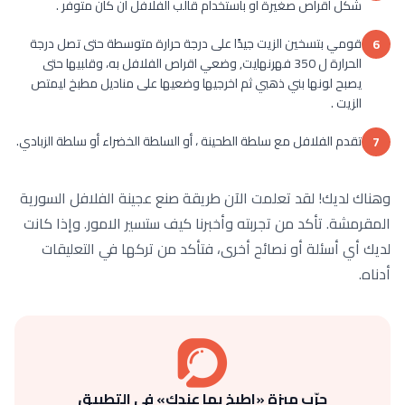
شكل اقراص صغيرة او باستخدام قالب الفلافل ان كان متوفر .
قومي بتسخين الزيت جيدًا على درجة حرارة متوسطة حتى تصل درجة
6
الحرارة ل 350 فهرنهايت, وضعي اقراص الفلافل به، وقلبيها حتى
يصبح لونها بني ذهبي ثم اخرجيها وضعيها على مناديل مطبخ ليمتص
الزيت .
تقدم الفلافل مع سلطة الطحينة ، أو السلطة الخضراء أو سلطة الزبادي.
7
وهناك لديك! لقد تعلمت الآن طريقة صنع عجينة الفلافل السورية
المقرمشة. تأكد من تجربته وأخبرنا كيف ستسير الامور. وإذا كانت
لديك أي أسئلة أو نصائح أخرى، فتأكد من تركها في التعليقات
أدناه.
جرّب ميزة «اطبخ بما عندك» في التطبيق