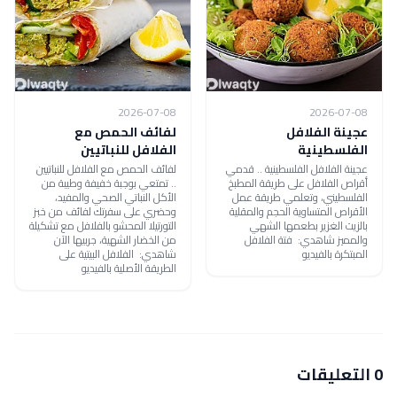
2026-07-08
2026-07-08
عجينة الفلافل
لفائف الحمص مع
الفلسطينية
الفلافل للنباتيين
عجينة الفلافل الفلسطينية .. قدمي
لفائف الحمص مع الفلافل للنباتيين
أقراص الفلافل على طريقة المطبخ
.. تمتعي بوجبة خفيفة وطيبة من
الفلسطيني، وتعلمي طريقة عمل
الأكل النباتي الصحي والمفيد،
الأقراص المتساوية الحجم والمقلية
وحضري على سفرتك لفائف من خبز
بالزيت الغزير بطعمها الشهي
التورتيلا المحشو بالفلافل مع تشكيلة
والمميز شاهدي: فتة الفلافل
من الخضار الشهية، جربيها الآن
المبتكرة بالفيديو
شاهدي: الفلافل البيتية على
الطريقة الأصلية بالفيديو
0 التعليقات