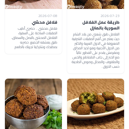
2026-07-08
2026-07-23
طريقة عمل الفلافل
فلافل محشي
السورية بالمنزل
فلافل محشي .. حضري أطيب
المقبلات الساخنة على السفرة،
الفلافل طبق شعبي من بلاد الشام
الفلافل المحشي بالبصل والسماق،
حيث يعتبر من أهم المقبلات الشرقية
طبق يعشقه الجميع، حضريه
المعروفة في الدول العربية والكثير
بمطبخك وشاركينا تجربتك بالطعم
من الدول الأجنبية وهو لذيذ المذاق
ومقرمش يقدم على الفطور غالباً
مع الخبز إلى جانب الطماطم والخس
والملفوف والمخلل وصوص الطحينة
حسب الذوق .