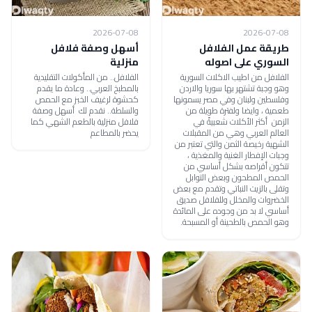
2026-07-08
2026-07-08
طريقة عمل الفلافل
أسهل وصفة فلافل
السوري على اصوله
منزلية
الفلافل من اطيب الاكلات السورية
الفلافل.. من المأكولات التقليدية
وهو وجبة تشتهر بها سوريا والاردن
بالمطبخ العربي.. وعادة ما يقدم
وفلسطين ولبنان وفي مصر يسمونها
كحشوة لرغيف الخبز مع الحمص
طعمية ، وايضا ولفترة طويلة من
والسلطة.. نقدم لك أسهل وصفة
الزمن أكثر الأكلات شعبيةً في
فلافل منزلية بالطعم الشهي كما
العالم العربي وهي من المقبلات
يحضر بالمطاعم
الشهية رخيصة الثمن والتي تعتبر من
وجبات الإفطار الغنية والمغذية ،
تتكون أقراصه بشكل أساسي من
الحمص المطحون وبعض التوابل
وتقلى بالزيت النباتي وتقدم مع بعض
الخضروات والمخلل وللفلافل صديق
أساسي لا بد من وجوده على المائدة
وهو الحمص بالطحينة أو المسبحة.