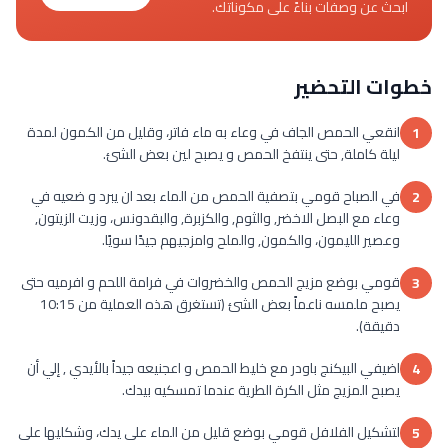
ابحث عن وصفات بناءً على مكوناتك.
خطوات التحضير
انقعي الحمص الجاف في وعاء به ماء فاتر، وقليل من الكمون لمدة
1
ليلة كاملة, حتى ينتفخ الحمص و يصبح لين بعض الشئ.
في الصباح قومي بتصفية الحمص من الماء بعد ان يبرد و ضعيه في
2
وعاء مع البصل الاخضر, والثوم, والكزبرة, والبقدونس، وزيت الزيتون,
وعصير الليمون، والكمون, والملح وامزجيهم جيدًا سويًا.
قومي بوضع مزيج الحمص والخضروات في فرامة اللحم و افرميه حتى
3
يصبح ملمسه ناعماً بعض الشئ (تستغرق هذه العملية من 10:15
دقيقة).
اضيفي البيكنج باودر مع خليط الحمص و اعجنيعه جيداً بالأيدي , إلي أن
4
يصبح المزيج مثل الكرة الطرية عندما تمسكيه بيدك.
لتشكيل الفلافل قومي بوضع قليل من الماء على يدك، وشكليها على
5