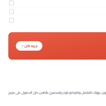
جربه الآن
كمون، بهارات الفلافل والبايكنغ باودر واستمري بالطحن حتى الحصول على مزيج