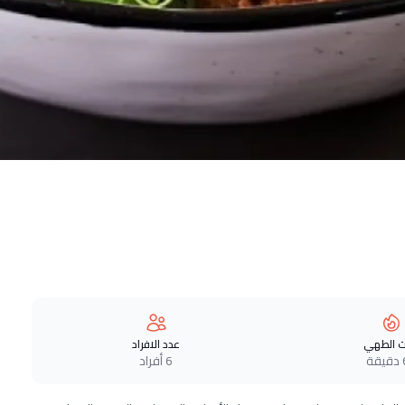
 الطهي
عدد الافراد
ة
6 أفراد