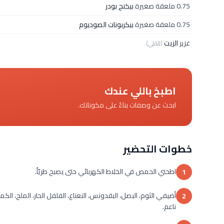
0.75 ملعقة صغيرة
بيكنج بودر
0.75 ملعقة صغيرة
بيكربونات الصوديوم
غزير
الزيت
(للقلي)
اطبخ باللي عندك
ابحث عن وصفات بناءً على مكوناتك.
خطوات التحضير
اطحني الحمص في الخلاط الكهربائي حتى يصبح طريّاً.
1
أضيفي الثوم، البصل، البقدونس، النعناع، الفلفل الحار، الملح، ال
2
ناعم.