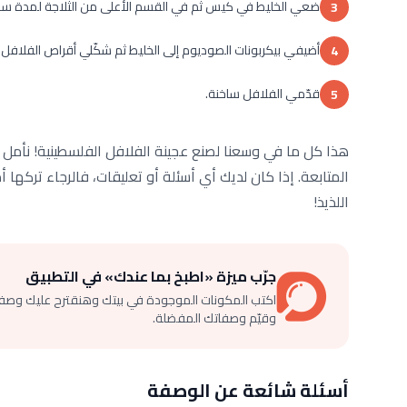
ضعي الخليط في كيس ثم في القسم الأعلى من الثلاجة لمدة سا
3
أضيفي بيكربونات الصوديوم إلى الخليط ثم شكّلي أقراص الفلافل وا
4
قدّمي الفلافل ساخنة.
5
هذا كل ما في وسعنا لصنع عجينة الفلافل الفلسطينية! نأم
المتابعة. إذا كان لديك أي أسئلة أو تعليقات، فالرجاء تركها
اللذيذ!
جرّب ميزة «اطبخ بما عندك» في التطبيق
اكتب المكونات الموجودة في بيتك وهنقترح عليك وصف
وقيّم وصفاتك المفضلة.
أسئلة شائعة عن الوصفة