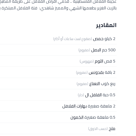
عجينة الفلافل الفلسطينية .. قدمي أقراص الفلافل على طريقة المطب
بالزيت الغزير بطعمها الشهي والمميز شاهدي: فتة الفلافل المبتكرة ب
المقادير
2 كيلو
حمص
(منقوع لست ساعات أو أكثر)
500 جم
البصل
(مفروم)
5 فص
الثوم
(مهروس)
2 باقة
بقدونس
(مفروم)
ربع كوب
النعناع
(مفروم)
0.5 حبة
الفلفل ال
(حار)
2 ملعقة صغيرة
بهارات الفلافل
0.5 ملعقة صغيرة
الكمون
ملح
(حسب الذوق)