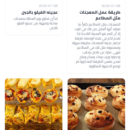
2026-07-08
2026-07-08
طريقة عمل المعجنات
عجينه الفيلو بالجبن
مثل المطاعم
ابدأي فطور يوم العطلة بمعجنات
ساخنة وشهية من عجينو الفيلو
المعجنات مثل المطاعم كثيراً ما
بالجبن.
نعتقد أنها أفضل من تلك في البيت
إلا أن السر هو العجينة الناجحة لذا
نقدم لكم في هذه الوصفة طريقة
تحضير عجينة المعجنات بطريقة سهلة
ومضمونة مثل تلك في المطاعم
فهي عبارة عن طحين وحليب
وخميرة وزيت وماء وسكر وملح
تعجن بنفس الطريقة المذكورة ثم
توضع الحشوة المطلوبة .