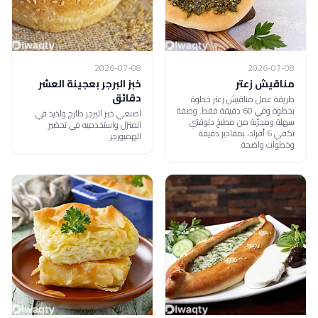
2026-07-08
2026-07-08
مناقيش زعتر
خبز البرجر بعجينة العشر
دقائق
طريقة عمل مناقيش زعتر خطوة
بخطوة وفي 60 دقيقة فقط. وصفة
اصنعي خبز البرجر طازج ولذيذ في
سهلة ومجرّبة من مطبخ دلوقتي
المنزل واستخدميه في تحضير
تكفي 6 أفراد، بمقادير دقيقة
الهمبورجر.
وخطوات واضحة.