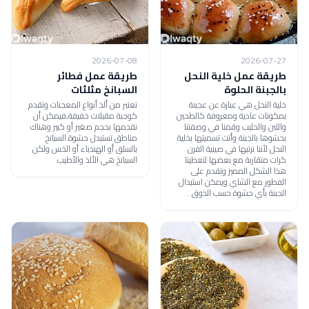
2026-07-08
2026-07-27
طريقة عمل خلية النحل
طريقة عمل فطائر
بالجبنة الحلوة
السبانخ مثلثات
خلية النحل هي عبارة عن عجينة
تعتبر من ألذ أنواع المعجنات وتقدم
بمكونات عادية ومعروفة كالطحين
كوجبة مقبلات خفيفة,فيمكن أن
واللبن والحليب وقمنا في وصفتنا
نقدمها بحجم صغير أو كبير وهناك
بحشوها بالجبنة وأتت تسميتها بخلية
مناطق تستبدل حشوة السبانخ
النحل لأننا نرتبها في صينية الفرن
بالسلق أو الهندباء أو الخس ولكن
كرات متقاربة مع بعضها لتعطينا
السبانخ هي الألذ والأطيب.
هذا الشكل المميز وتقدم على
الفطور مع الشاي ويمكن استبدال
الجبنة بأي حشوة حسب الذوق .