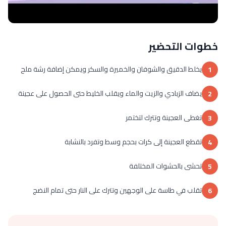
خطوات التحضير
يخلط الدقيق والشوفان والخميرة والسكر ويمكن إضافة رشة ملح
1
يضاف الزبادي والزيت والماء ويقلب الخليط حتى الحصول على عجينة
2
تغطى العجينة وتترك لتختمر
3
تقطع العجينة إلى كرات بحجم وسط وتفرد بالنشابة
4
تحشى بالحشوات المختلفة
5
تقلب في طاسة على الوجهين وتترك على النار حتى تمام النضج
6