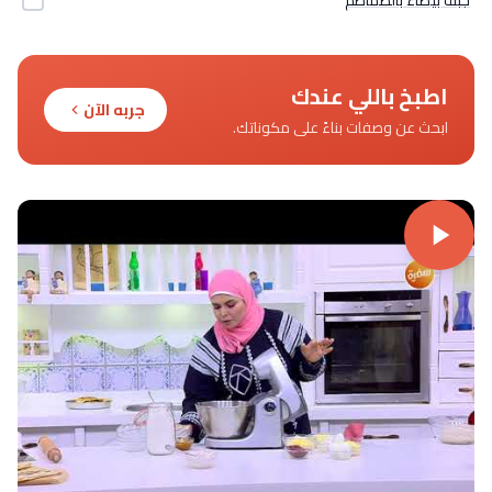
اطبخ باللي عندك
جربه الآن
ابحث عن وصفات بناءً على مكوناتك.