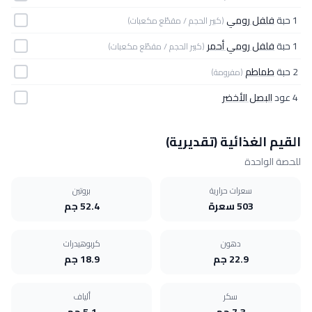
1 حبة
فلفل رومي
(كبير الحجم / مقطّع مكعبات)
1 حبة
فلفل رومي أحمر
(كبير الحجم / مقطّع مكعبات)
2 حبة
طماطم
(مفرومة)
4 عود
البصل الأخضر
القيم الغذائية (تقديرية)
للحصة الواحدة
سعرات حرارية
بروتين
503 سعرة
52.4 جم
دهون
كربوهيدرات
22.9 جم
18.9 جم
سكر
ألياف
7.3 جم
5.1 جم