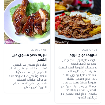
2026-07-08
2026-07-08
شاورما دجاج اليوم
تتبيلة دجاج مشوي على
الفحم
شاورما دجاج اليوم ... الدجاج كبير
الحجم هو الأنسب لتحضير
تتبيلة دجاج مشوي على الفحم ..
ساندويشات الشاورما الغنية بالحشوة
تعلمي ، سرّ الطعم الشهي للدجاج
الشهية! حضري شاورما الدجاج
المشوي على الفحم، بمكونات
باستخدام دجاج اليوم بوزن 1000-
بسيطة، وشاركي عائلتك بوجبة طيبة
1200 غرام، وقدمي لعائلتكِ
بجانب ألذ السلطات المنعشة
الشاورما بطريقة صحية مع دجاج
شاهدي: حضري تتبيلات الدجاج
اليوم، المربى في مزراع محررة من
الشهية لشهر رمضان
الأقفاص، بتغذية نباتية 100%
شاهدي: دجاج اليوم المحشي بالرز
في الفرن بالفيديو