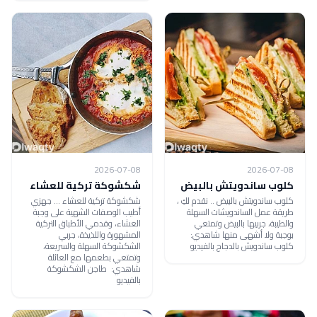
2026-07-08
2026-07-08
كلوب ساندويتش بالبيض
شكشوكة تركية للعشاء
كلوب ساندويتش بالبيض .. نقدم لكِ ،
شكشوكة تركية للعشاء ... جهزي
طريقة عمل الساندويشات السهلة
أطيب الوصفات الشهية على وجبة
والطيبة، جربيها بالبيض وتمتعي
العشاء، وقدمي الأطباق التركية
بوجبة ولا أشهى منها شاهدي:
المشهورة واللذيذة، جربي
كلوب ساندويش بالدجاج بالفيديو
الشكشوكة السهلة والسريعة،
وتمتعي بطعمها مع العائلة
شاهدي: طاجن الشكشوكة
بالفيديو