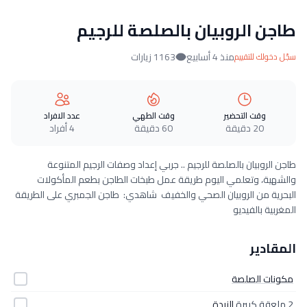
طاجن الروبيان بالصلصة للرجيم
منذ 4 أسابيع
1163 زيارات
سجّل دخولك للتقييم
وقت التحضير
وقت الطهي
عدد الافراد
20 دقيقة
60 دقيقة
4 أفراد
طاجن الروبيان بالصلصة للرجيم .. جربي إعداد وصفات الرجيم المتنوعة
والشهية، وتعلمي اليوم طريقة عمل طبخات الطاجن بطعم المأكولات
البحرية من الروبيان الصحي والخفيف شاهدي: طاجن الجمبري على الطريقة
المغربية بالفيديو
المقادير
مكونات الصلصة
2 ملعقة كبيرة
الزبدة