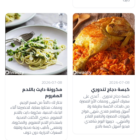
2026-07-08
2026-07-08
كبسة دجاج تندوري
مكرونة دايت باللحم
المفروم
كبسة دجاج تندوري .. أعدي على
سفرتك أشهى وصفات الأرز المميزة
نختار لك دائماً من قسم الرجيم،
من طبخات الكبسة بطريقة ولا
وصفات مختارة بعناية، لتحضيرها أثناء
أسهل وبطعم هندي شهي فواح
اتباعك الحمية، مكرونة دايت باللحم
بالبهارات المميزة والطعم الفاخر
المفروم، حضري الأكلات الصحية
والشهي.. جربيها اليوم شاهدي:
باستخدام اللحم المفروم، والمكرونة،
فيديو أسهل كبسة بالجزر
وتمتعي بأطيب وجبة صحية وقليلة
السعرات الحرارية دون خوف