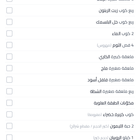
ربع كوب
زيت الزيتون
ربع كوب
خل البلسمك
2 كوب
الماء
4 فص
الثوم
(مهروس)
ملعقة كبيرة
الكاري
ملعقة صغيرة
ملح
ملعقة صغيرة
فلفل أسود
ربع ملعقة صغيرة
الشطة
مكوّنات الطبقة العلوية
كوب
كزبرة خضراء
(مفرومة)
2 حبة
الليمون
(كبير الحجم / مقطع شرائح)
1 كيلو
الروبيان
(حجم كبير)