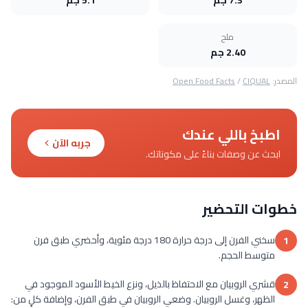
ملح
2.40 جم
المصدر:
CIQUAL
/
Open Food Facts
اطبخ باللي عندك
جربه الآن
ابحث عن وصفات بناءً على مكوناتك.
خطوات التحضير
سخني الفرن إلى درجة حرارة 180 درجة مئوية، وأحضري طبق فرن
1
متوسط الحجم.
قشري الروبيان مع الاحتفاظ بالذيل، ونزع الخيط الأسود الموجود في
2
الظهر، وغسل الروبيان. وضعي الروبيان في طبق الفرن، وإضافة كلٍ من: