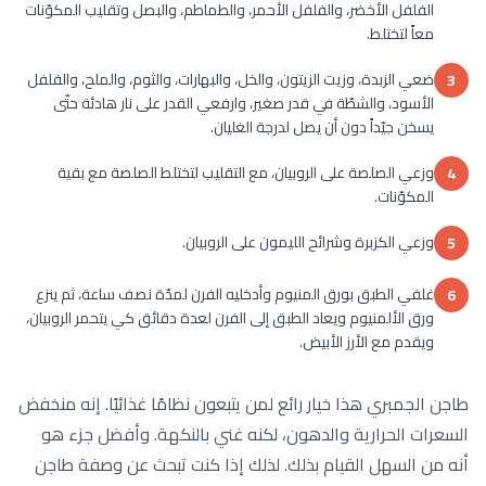
الفلفل الأخضر، والفلفل الأحمر، والطماطم، والبصل وتقليب المكوّنات
معاً لتختلط.
ضعي الزبدة، وزيت الزيتون، والخل، والبهارات، والثوم، والملح، والفلفل
3
الأسود، والشطّة في قدر صغير، وارفعي القدر على نار هادئة حتّى
يسخن جيّداً دون أن يصل لدرجة الغليان.
وزعي الصلصة على الروبيان، مع التقليب لتختلط الصلصة مع بقية
4
المكوّنات.
وزعي الكزبرة وشرائح الليمون على الروبيان.
5
غلفي الطبق بورق المنيوم وأدخليه الفرن لمدّة نصف ساعة، ثم ينزع
6
ورق الألمنيوم ويعاد الطبق إلى الفرن لعدة دقائق كي يتحمر الروبيان،
ويقدم مع الأرز الأبيض.
طاجن الجمبري هذا خيار رائع لمن يتبعون نظامًا غذائيًا. إنه منخفض
السعرات الحرارية والدهون، لكنه غني بالنكهة. وأفضل جزء هو
أنه من السهل القيام بذلك. لذلك إذا كنت تبحث عن وصفة طاجن