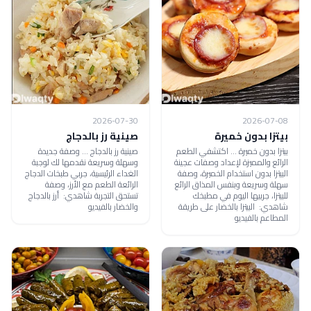
2026-07-30
2026-07-08
بيتزا بدون خميرة
صينية رز بالدجاج
بيتزا بدون خميرة ... اكتشفي الطعم
صينية رز بالدجاج ... وصفة جديدة
الرائع والمميزة لإعداد وصفات عجينة
وسهلة وسريعة نقدمها لك لوجبة
البيتزا بدون استخدام الخميرة، وصفة
الغداء الرئيسية، جربي طبخات الدجاج
سهلة وسريعة وبنفس المذاق الرائع
الرائعة الطعم مع الأرز، وصفة
للبيتزا، جربيها اليوم في مطبخك
تستحق التجربة شاهدي: أرز بالدجاج
شاهدي: البيتزا بالخضار على طريقة
والخضار بالفيديو
المطاعم بالفيديو