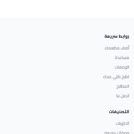
روابط سريعة
أضف مطعمك
مساعدة
الوصفات
اطبخ باللي عندك
المطابخ
اتصل بنا
التصنيفات
الحلويات
وصفات سريعة