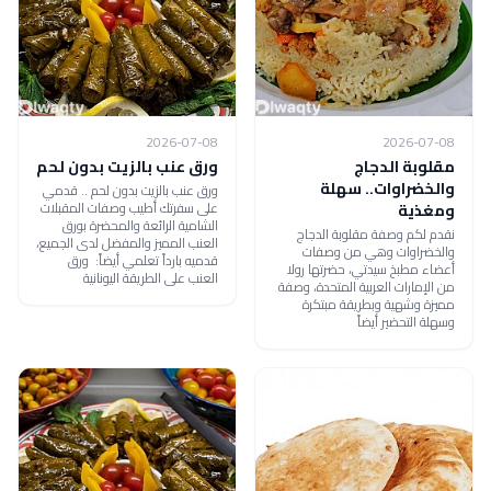
2026-07-08
2026-07-08
مقلوبة الدجاج
ورق عنب بالزيت بدون لحم
والخضراوات.. سهلة
ورق عنب بالزيت بدون لحم .. قدمي
على سفرتك أطيب وصفات المقبلات
ومغذية
الشامية الرائعة والمحضرة بورق
نقدم لكم وصفة مقلوبة الدجاج
العنب المميز والمفضل لدى الجميع،
والخضراوات وهي من وصفات
قدميه بارداً تعلمي أيضاً: ورق
أعضاء مطبخ سيدتي، حضرتها رولا
العنب على الطريقة اليونانية
من الإمارات العربية المتحدة، وصفة
مميزة وشهية وبطريقة مبتكرة
وسهلة التحضير أيضاً