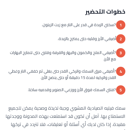
خطوات التحضير
?سخني الزبدة في قدر على النار مع زيت الزيتون.
1
أضيفي الأرز وقليه حتى يمتزج بالزبدة.
2
?أضيفي الملح والكمون والبهار والقرفة وقلبي حتى تتمازج البهارات
3
مع الأرز.
?أضيفي مرق السمك واتركي القدر حتى يغلي ثم خففي النار وغطي
4
القدر واتركيه لمدة 15 دقيقة أو حتى ينضج الأرز.
?فتتي السمك فوق الأرز ووزعي الصنوبر وقدميه ساخنا.
5
سمك فيليه الصيادية المشوي وجبة لذيذة وصحية يمكن للجميع
الاستمتاع بها. آمل أن تكون قد استمتعت بهذه المدونة ووجدتها
مفيدة. إذا كان لديك أي أسئلة أو تعليقات، فلا تتردد في تركها