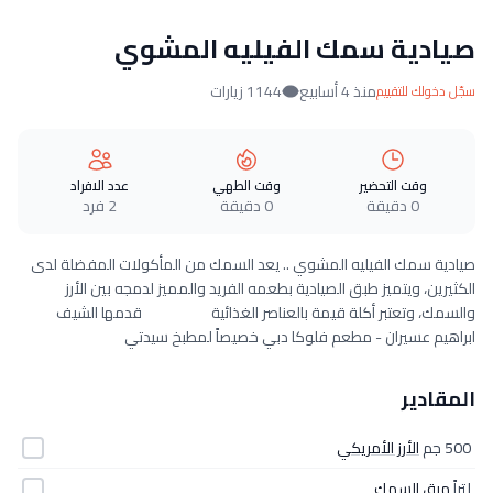
صيادية سمك الفيليه المشوي
منذ 4 أسابيع
1144 زيارات
سجّل دخولك للتقييم
وقت التحضير
وقت الطهي
عدد الافراد
0 دقيقة
0 دقيقة
2 فرد
صيادية سمك الفيليه المشوي .. يعد السمك من المأكولات المفضلة لدى
الكثيرين، ويتميز طبق الصيادية بطعمه الفريد والمميز لدمجه بين الأرز
والسمك، وتعتبر أكلة قيمة بالعناصر الغذائية قدمها الشيف
ابراهيم عسيران - مطعم فلوكا دبي خصيصاً لمطبخ سيدتي
المقادير
500 جم
الأرز الأمريكي
لتراً
مرق السمك