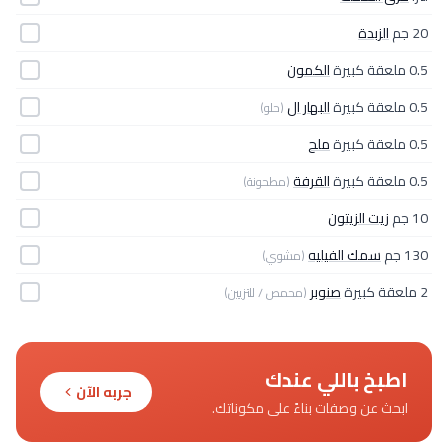
20 جم
الزبدة
0.5 ملعقة كبيرة
الكمون
0.5 ملعقة كبيرة
البهار ال
(حلو)
0.5 ملعقة كبيرة
ملح
0.5 ملعقة كبيرة
القرفة
(مطحونة)
10 جم
زيت الزيتون
130 جم
سمك الفيليه
(مشوي)
2 ملعقة كبيرة
صنوبر
(محمص / للتزيين)
اطبخ باللي عندك
جربه الآن
ابحث عن وصفات بناءً على مكوناتك.