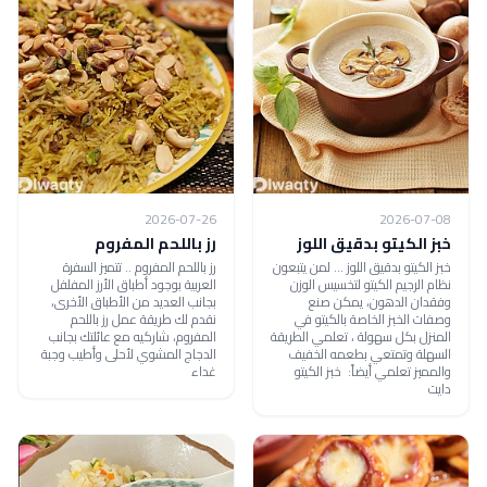
2026-07-26
2026-07-08
خبز الكيتو بدقيق اللوز
رز باللحم المفروم
خبز الكيتو بدقيق اللوز ... لمن يتبعون
رز باللحم المفروم .. تتميز السفرة
نظام الرجيم الكيتو لتخسيس الوزن
العربية بوجود أطباق الأرز المفلفل
وفقدان الدهون، يمكن صنع
بجانب العديد من الأطباق الأخرى،
وصفات الخبز الخاصة بالكيتو في
نقدم لك طريقة عمل رز باللحم
المنزل بكل سهولة ، تعلمي الطريقة
المفروم، شاركيه مع عائلتك بجانب
السهلة وتمتعي بطعمه الخفيف
الدجاج المشوي لأحلى وأطيب وجبة
والمميز تعلمي أيضاً: خبز الكيتو
غداء
دايت