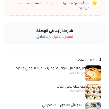
⭐
كن أول من يقيّمها ويحكي لنا النتيجة — تقييمك يساعد
غيرك يقرر.
شاركنا رأيك في الوصفة
تسجيل الدخول
لترك تعليق.
أحدث الوصفات
طريقة عمل سوفليه أومليت الديك الرومي والذرة
2026-07-08
كب كيك مربى التوت
2026-07-08
ساندوتش السجق الاسكندراني