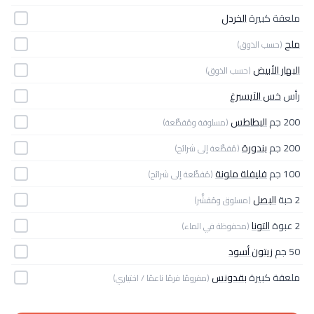
ملعقة كبيرة
الخردل
ملح
(حسب الذوق)
البهار الأبيض
(حسب الذوق)
رأس
خس الآيسبرغ
200 جم
البطاطس
(مسلوقة ومُقطَّعة)
200 جم
بندورة
(مُقطَّعة إلى شرائح)
100 جم
فليفلة ملونة
(مُقطَّعة إلى شرائح)
2 حبة
البصل
(مسلوق ومُقشَّر)
2 عبوة
التونا
(محفوظة في الماء)
50 جم
زيتون أسود
ملعقة كبيرة
بقدونس
(مفرومًا فرمًا ناعمًا / اختياري)