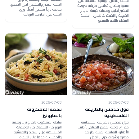
أكلات رمضان الرئيسية المفضلة على
العنب المميز والمفضل لدى الجميع،
سفرة رمضان، تعلمي طريقة سريعة
قدميه بارداً تعلمي أيضاً: ورق
لتحضير أطيب وصفات كبسة الدجاج
العنب على الطريقة اليونانية
الشهية واللذيذة شاهدي: الكبسة
البيضاء باللحم بالفيديو
2026-07-08
2026-07-08
فول مدمس بالطريقة
سلطة المعكرونة
الفلسطينية
بالمايونيز
فول مدمس بالطريقة الفلسطينية ...
سلطة المعكرونة بالمايونيز .. وصفة
حضري لوجبة الفطور الصباحي أطيب
اليوم من السلطات من الوصفات
الأطباق التقليدية العربية بطريقة
الكلاسيكية على السفرة والمنتشرة
مميزة وشهية، جربي الفول
والمحبب تواجدها على السفرة