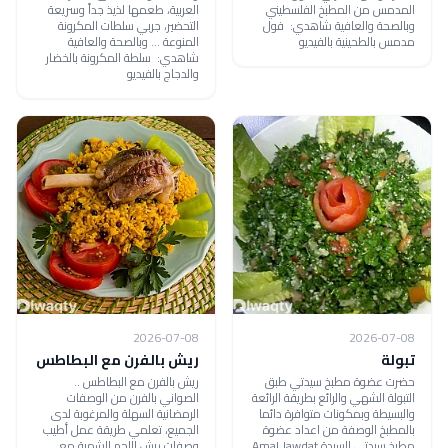
المدمس من المطبخ الفلسطيني
العربية، طعمها لذيذ جداً وسريعة
وبالصحة والعافية شاهدي: فول
التحضير، جربي سلطات المكرونة
مدمس بالطحينية بالفيديو
المنوعة ... وبالصحة والعافية
شاهدي: سلطة المكرونة بالخضار
والدجاج بالفيديو
2026-07-08
2026-07-08
تبولة
ريش بالفرن مع البطاطس
حضرت عضوة مطبخ سيدتي طبق
ريش بالفرن مع البطاطس ..
التبولة الشهي والرائع بطريقة الرائعة
الصواني بالفرن من الوصفات
والبسيطة وبمكونات متوافرة دائما
الرمضانية السهلة والمرغوبة لدى
بالمطبخ الوصفة من اعداد عضوة
الجميع، تعلمي طريقة عمل أطيب
مطبخ سيدتي السيدة Amal Jawdat
وصفات ريش اللحم الشهية مع