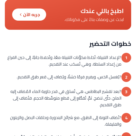
اطبخ باللي عندك
جربه الآن
ابحث عن وصفات بناءً على مكوناتك.
خطوات التحضير
?لإعداد التتبيلة: تُخلط مكوِّنات التتبيلة معًا، وتُحفظ جانبًا، إلى حين الفراغ
1
من إعداد السلطة. وهي تُسكب عند التقديم.
?يُغسل الخس، ويفرم فرمًا خشنًا، ويُضاف إلى قعر طبق التقديم.
2
?بعد تقشير البطاطس، هي تُسلق في قدر حاوية الماء المُضاف إليه
3
الملح، حتَّى تنضج. ثمَّ، تُقطَّع إلى قطع متوسِّطة الحجم، فتُضاف إلى
طبق التقديم.
?تُضاف التونة إلى الطبق، مع شرائح البندورة وحلقات البصل والزيتون
4
والفليفلة.