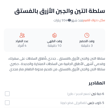
سلطة التين والجبن الأزرق بالفستق
منذ شهر
954 زيارات
سجّل دخولك للتقييم
وقت التحضير
وقت الطهي
عدد الافراد
3 دقيقة
10 دقيقة
4 أفراد
سلطة التين والجبن الأزرق بالفستق .. جددي بأطباق السلطات على سفرتك،
وقدمي أشهى الأطباق الجانبية من السلطات المبتكرة والجديدة ، حضري
سلطة التين والجبن الأزرق بالفستق، من تقديم مدونة الطعام منار مجدي
المقادير
6 حبة
تين
(صغير الحجم / طازج)
5 كوب
خس
(مُقطّع إلى قطع كبيرة)