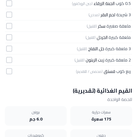
0.5 كوب
الجبنة الزرقاء
(جبن الروكفور)
3 شريحة
لحم البقر
(مدخن)
ملعقة صغيرة
سكر
(للتتبيل)
ملعقة كبيرة
الخردل
(للتتبيل)
3 ملعقة كبيرة
خل التفاح
(للتتبيل)
2 ملعقة كبيرة
زيت الزيتون
(للتتبيل)
ربع كوب
فستق
(محمص / للتقديم)
القيم الغذائية (تقديرية)
للحصة الواحدة
سعرات حرارية
بروتين
175 سعرة
6.0 جم
دهون
كربوهيدرات