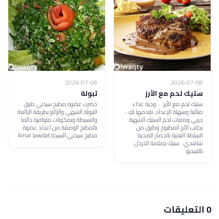
2026-07-08
2026-07-08
ستيك لحم مع الأرز
تبولة
ستيك لحم مع الأرز ... وجبة غداء
حضرت عضوة مطبخ سيدتي طبق
مثالية وسهلة الإعداد، نقدمها لكِ ،
التبولة الشهي والرائع بطريقة الرائعة
جربي وصفات لحم الستيك الشهية
والبسيطة وبمكونات متوافرة دائما
بجانب الأرز المطبوخ وطبق من
بالمطبخ الوصفة من اعداد عضوة
السلطة الغنية بالخضار الصحية
مطبخ سيدتي السيدة Amal Jawdat
شاهدي: ستيك بصلصة الخردل
بالفيديو
0 التعليقات