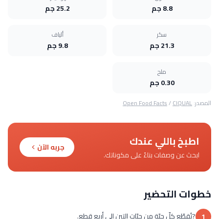
8.8 جم
25.2 جم
سكر
ألياف
21.3 جم
9.8 جم
ملح
0.30 جم
المصدر:
CIQUAL
/
Open Food Facts
اطبخ باللي عندك
جربه الآن
ابحث عن وصفات بناءً على مكوناتك.
خطوات التحضير
?تُقطّع كلّ حبّة من حبّات التين إلى أربع قطع.
1