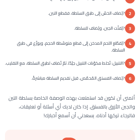
?يُضاف الخسّ إلى طبق السلطة، فقطع التين.
2
?يُفتّت الجبن، ويُضاف للسلطة.
3
?يُقطّع اللحم المدخن إلى قطع متوسّطة الحجم، ويوزّع في طبق
4
السلطة.
?التتبيل: تُخلط مكوّنات التتبيل جيّدًا، ثمّ تُضاف لطبق السلطة، مع التقليب.
5
?يُضاف الفستق المُحمّص، قبل تقديم السلطة مباشرةً.
6
أتمنى أن تكون قد استمتعت بهذه الوصفة الخاصة بسلطة التين
والجبن الأزرق بالفستق. إذا كان لديك أي أسئلة أو تعليقات،
فالرجاء تركها أدناه. يسعدني أن أسمع أخبارك!