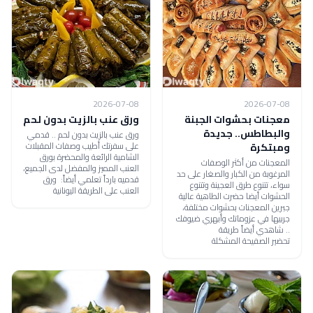
2026-07-08
2026-07-08
معجنات بحشوات الجبنة
ورق عنب بالزيت بدون لحم
والبطاطس.. جديدة
ورق عنب بالزيت بدون لحم .. قدمي
على سفرتك أطيب وصفات المقبلات
ومبتكرة
الشامية الرائعة والمحضرة بورق
المعجنات من أكثر الوصفات
العنب المميز والمفضل لدى الجميع،
المرغوبة من الكبار والصغار على حد
قدميه بارداً تعلمي أيضاً: ورق
سواء، تتنوع طرق العجينة وتتنوع
العنب على الطريقة اليونانية
الحشوات أيضا حضرت الطاهية عالية
جبرين المعجنات بحشوات مختلفة،
جربيها في عزوماتك وأبهري ضيوفك
.. شاهدي أيضاً طريقة
تحضير الصفيحة المشكلة