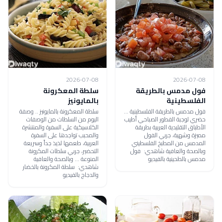
2026-07-08
2026-07-08
فول مدمس بالطريقة
سلطة المعكرونة
الفلسطينية
بالمايونيز
فول مدمس بالطريقة الفلسطينية ...
سلطة المعكرونة بالمايونيز .. وصفة
حضري لوجبة الفطور الصباحي أطيب
اليوم من السلطات من الوصفات
الأطباق التقليدية العربية بطريقة
الكلاسيكية على السفرة والمنتشرة
مميزة وشهية، جربي الفول
والمحبب تواجدها على السفرة
المدمس من المطبخ الفلسطيني
العربية، طعمها لذيذ جداً وسريعة
وبالصحة والعافية شاهدي: فول
التحضير، جربي سلطات المكرونة
مدمس بالطحينية بالفيديو
المنوعة ... وبالصحة والعافية
شاهدي: سلطة المكرونة بالخضار
والدجاج بالفيديو