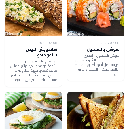
2026-07-08
2026-07-08
سوشي بالسلمون
ساندويش البيض
بالأفوكادو
سوشي بالسلمون .. لمحبي
المأكولات البحرية الشهية، تعلمي
إن لطعم ساندويش البيض
طريقة عمل أشهر أطباق الأسماك
بالأفوكادو مذاق لذيذ ورائع، كما أن
الرائعة، سوشي بالسلمون، جربيه
طريقة تحضيره سهلة جداً، وسريع،
الآن
حضري الساندويشات السهلة كطبق
مقبلات ساخنة مميز على السفرة