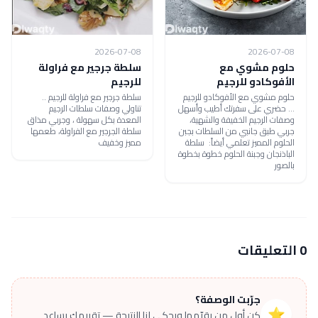
2026-07-08
2026-07-08
حلوم مشوي مع
سلطة جرجير مع فراولة
الأفوكادو للرجيم
للرجيم
حلوم مشوي مع الأفوكادو للرجيم
سلطة جرجير مع فراولة للرجيم ..
... حضري على سفرتك أطيب وأسهل
تناولي وصفات سلطات الرجيم
وصفات الرجيم الخفيفة والشهية،
المعدة بكل سهولة ، وجربي مذاق
جربي طبق جانبي من السلطات بجبن
سلطة الجرجير مع الفراولة، طعمها
الحلوم المميز تعلمي أيضاً: سلطة
مميز وخفيف
الباذنجان وجبنة الحلوم خطوة بخطوة
بالصور
0 التعليقات
جرّبت الوصفة؟
⭐
كن أول من يقيّمها ويحكي لنا النتيجة — تقييمك يساعد