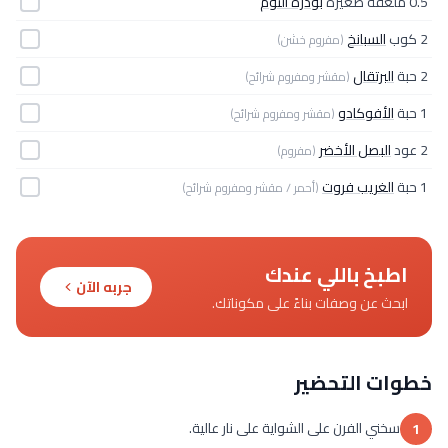
0.5 ملعقة صغيرة
بودرة الثوم
2 كوب
السبانخ
(مفروم خشن)
2 حبة
البرتقال
(مقشر ومفروم شرائح)
1 حبة
الأفوكادو
(مقشر ومفروم شرائح)
2 عود
البصل الأخضر
(مفروم)
1 حبة
الغريب فروت
(أحمر / مقشر ومفروم شرائح)
اطبخ باللي عندك
جربه الآن
ابحث عن وصفات بناءً على مكوناتك.
خطوات التحضير
سخني الفرن على الشواية على نار عالية.
1