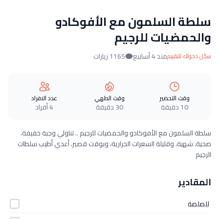
سلطة السلمون مع الأفوكادو
والحمضيات للرجيم
منذ 4 أسابيع
1165 زيارات
سجّل دخولك للتقييم
وقت التحضير
وقت الطهي
عدد الافراد
10 دقيقة
30 دقيقة
4 أفراد
سلطة السلمون مع الأفوكادو والحمضيات للرجيم .. تناولي وجبة خفيفة،
صحية، شهية، وقليلة السعرات الحرارية، وبوقت قصير، أعدي أطيب سلطات
الرجيم
المقادير
للصلصة