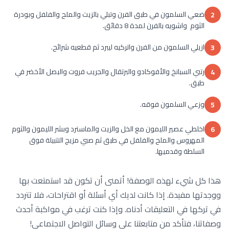
ضعي السلمون في طبق الفرن وتبلي بالزيت والملح والفلفل وبودرة
2
الثوم واشويه بالفرن لمدة 8 دقائق.
ازيلي السلمون من الفرن واتركيه ليبرد ثم قطعيه شرائح.
3
رتبي السبانخ والأفوكادو والبرتقال والجريب فروت والبصل الأخضر في
4
طبق.
وزعي السلمون فوقه.
5
اخلطي عصير الليمون مع الخل والزيت والماسترد وبشر الليمون والثوم
6
المهروس والملح والفلفل في طبق ثم صبي مزيج التتبيلة فوق
السلطة وقدميها.
هذا كل شيء لهذه الوصفة! أتمنى أن تكون قد استمتعت بها
ووجدتها مفيدة. إذا كانت لديك أي أسئلة أو اقتراحات، فلا تتردد
في تركها في التعليقات أدناه. وإذا كنت ترغب في مواكبة أحدث
وصفاتنا، فتأكد من متابعتنا على وسائل التواصل الاجتماعي!