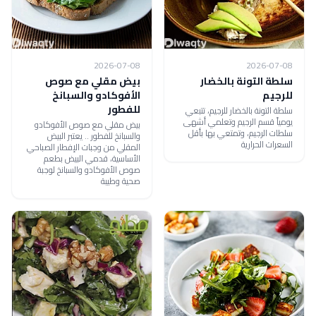
2026-07-08
2026-07-08
سلطة التونة بالخضار
بيض مقلي مع صوص
للرجيم
الأفوكادو والسبانخ
للفطور
سلطة التونة بالخضار للرجيم، تتبعي
يومياً قسم الرجيم وتعلمي أشهى
بيض مقلي مع صوص الأفوكادو
سلطات الرجيم، وتمتعي بها بأقل
والسبانخ للفطور .. يعتبر البيض
السعرات الحرارية
المقلي من وجبات الإفطار الصباحي
الأساسية، قدمي البيض بطعم
صوص الأفوكادو والسبانخ لوجبة
صحية وطيبة