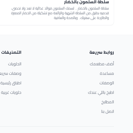
سلطة السلمون بالخضار
سلطة السلمون بالخضار .. لسمك السلمون فوائد غذائية لا تعد ولا تحصى،
قدميه بطبق من السلطة الشهية والرائعة مع تشكيلة من الخضار المميزة
والطازجة على سفرتك.. وبالصحة والعافية
روابط سريعة
التصنيفات
أضف مطعمك
الحلويات
مساعدة
وصفات سريع
الوصفات
اطباق رئيسية
اطبخ باللي عندك
حلويات غربية
المطابخ
اتصل بنا