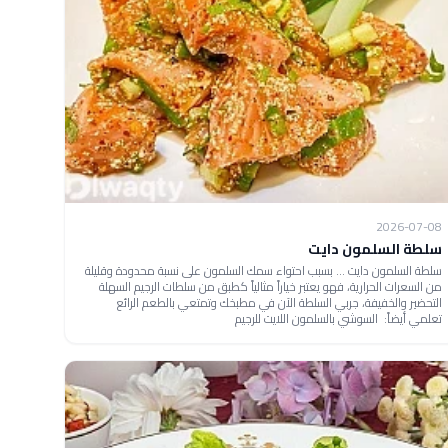
2026-07-08
سلطة السلمون دايت
سلطة السلمون دايت ... بسبب احتواء سمك السلمون على نسبة محدودة وقليلة
من السعرات الحرارية، فهو يعتبر خياراً مثالياً كطبق من سلطات الرجيم السهلة
التحضير والخفيفة، جربي السلطة الآن في مطبخك وتمتعي بالطعم الرائع
تعلمي أيضاً: السوشي بالسلمون اللايت للرجيم