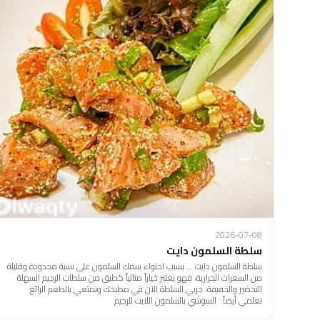
2026-07-08
سلطة السلمون دايت
سلطة السلمون دايت ... بسبب احتواء سمك السلمون على نسبة محدودة وقليلة
من السعرات الحرارية، فهو يعتبر خياراً مثالياً كطبق من سلطات الرجيم السهلة
التحضير والخفيفة، جربي السلطة الآن في مطبخك وتمتعي بالطعم الرائع
تعلمي أيضاً: السوشي بالسلمون اللايت للرجيم