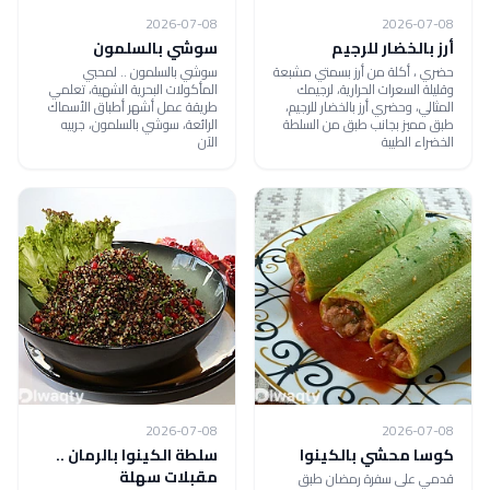
2026-07-08
2026-07-08
أرز بالخضار للرجيم
سوشي بالسلمون
حضري ، أكلة من أرز بسمتي مشبعة
سوشي بالسلمون .. لمحبي
وقليلة السعرات الحرارية، لرجيمك
المأكولات البحرية الشهية، تعلمي
المثالي، وحضري أرز بالخضار للرجيم،
طريقة عمل أشهر أطباق الأسماك
طبق مميز بجانب طبق من السلطة
الرائعة، سوشي بالسلمون، جربيه
الخضراء الطيبة
الآن
2026-07-08
2026-07-08
كوسا محشي بالكينوا
سلطة الكينوا بالرمان ..
مقبلات سهلة
قدمي على سفرة رمضان طبق