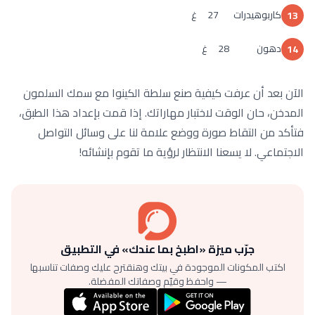
كاربوهيدرات 27 غ
13
دهون 28 غ
14
الآن بعد أن عرفت كيفية صنع سلطة الكينوا مع سمك السلمون
المدخن، حان الوقت لاختبار مهاراتك. إذا قمت بإعداد هذا الطبق،
فتأكد من التقاط صورة ووضع علامة لنا على وسائل التواصل
الاجتماعي. لا يسعنا الانتظار لرؤية ما تقوم بإنشائه!
جرّب ميزة «اطبخ بما عندك» في التطبيق
اكتب المكونات الموجودة في بيتك وهنقترح عليك وصفات تناسبها
— واحفظ وقيّم وصفاتك المفضلة.