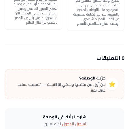
تلذذي بوجبة الفطور الصباحي مع
الخبز المحمصة أو المقلية، ومتبلة
أفراد العائلة، وقدمي لهم على
بعصير الليمون الحامض ودبس
السفرة وصفات الأومليت الصحية
الرمان المميز، جربي الوصفة الآن
والشهية، حضريها بإضافة مجموعة
شاهدي: فتوش بالزيتون الأخضر
من الخضار المميزة شاهدي:
بالفيديو من منال العالم
أومليت البيض بالبطاطس بالفيديو
0 التعليقات
جرّبت الوصفة؟
⭐
كن أول من يقيّمها ويحكي لنا النتيجة — تقييمك يساعد
غيرك يقرر.
شاركنا رأيك في الوصفة
تسجيل الدخول
لترك تعليق.