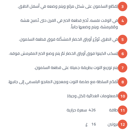
يُقطّع السلمون على شكل مربّع ويتم وضعه في أسفل الطبق.
3
في الوقت نفسه، تُخبز قطعة الخبز في الفرن حتى تُصبح هشة
4
ومُقرمشة، ويتم وضعها جانباً.
في الطبق، تُوزّع أوراق الخضار المشكّلة فوق قطعة السلمون.
5
يُسكب الكينوا فوق أوراق الخضار ثمّ يتم وضع الخبز المقرمش فوقه.
6
يتم توزيع التوت بطريقة جميلة على قطعة السلمون.
7
تُقدّم السلطة مع صلصة التوت ومعجون المانجو البلسمي إلى جانبها.
8
المعلومات الغذائية (لكل وجبة)
10
طاقة 426 سعرة حرارية
11
بروتين 16 غ
12