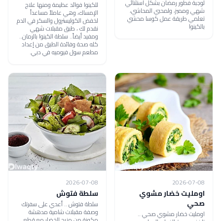
لوجبة فطور رمضان بشكل استثنائي
للكينوا فوائد عظيمة ومنها علاج
شهي ومميز، ولمحبي المحاشي،
الإمساك، وهي عاملاً مساعداً
تعلمي طريقة عمل كوسا محشي
لخفض الكوليسترول والسكر في الدم
بالكينوا
نقدم لك ، طبق مقبلات شهي
ومفيد أيضاً.. سلطة الكينوا بالرمان..
كله صحة وفائدة الطبق من إعداد
مطعم سول فيوميه في دبي.
2026-07-08
2026-07-08
اومليت خضار مشوي
سلطة فتوش
صحي
سلطة فتوش .. أعدي على سفرتك
وصفة مقبلات شامية مدهشة
اومليت خضار مشوي صحي ..
مكونة من مزيج الخضار مع قطع