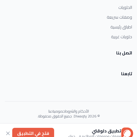
الحلويات
وصفات سريعة
اطباق رئيسية
حلويات غربية
اتصل بنا
تابعنا
الأحكام والشروط
خصوصية
عنا
© 2026 Dlwaqty. جميع الحقوق محفوظة.
Powered by
GAIT
تطبيق دلوقتي
فتح في التطبيق
وصفات ومنيوهات المطاعم في جيبك