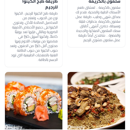
سلمون بالكريمة
طريقة طبخ الكينوا
للرجيم
سلمون بالكريمة .. لعشاق طعم
الأسماك الطيبة والصحية، نقدم لك
طريقة طبخ الكينوا للرجيم ، الكينوا
بمذاق شهي وطيب، طريقة عمل
نوع من الحبوب، وتعتبر من
سلمون بالكريمة، بخطوات قليلة
المحاصيل الصالحة للأكل، وتحتوي
وبسيطة، حضري أشهى أطباق
الكينواعلى جميع الأحماض الأمينية
سمك السلمون المبتكرة والجديدة
الضرورية وبالتالي فإنها تعد بروتينًا
والمميزة .. شاهدي أيضاً طريقة
كاملاً، ولكنها أسهل كثيرًا في
عمل سلمون مشوي للرجيم
هضمها من بروتينات اللحوم وبها
محتوى أقل كثيرًا من الدهون، وتعد
حبوب الكينوا من حبوب الطاقة
الغنية بالمغذيات الطبيعية التي تزود
الجسم بالطاقة .