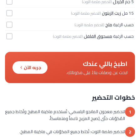
5 جم
الخردل
(لتحضير صلصة التوت)
15 مل
زيت الزيتون
(لتحضير صلصة التوت)
حسب الرغبة
ملح
(لتحضير صلصة التوت)
حسب الرغبة
مسحوق الفلفل
(لتحضير صلصة التوت)
اطبخ باللي عندك
جربه الآن
ابحث عن وصفات بناءً على مكوناتك.
خطوات التحضير
لتحضير معجون المانجو البلسمي: تُستخدم ماكينة المطبخ وتُخلط جميع
1
المُكوّنات حتّى يُصبح المزيج ناعماً ومتماسكاً.
لتحضير صلصة التوت: تُخلط جميع المكوّنات في ماكينة المطبخ.
2