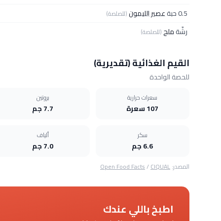
0.5 حبة
عصير الليمون
(للصلصة)
رشّة
ملح
(للصلصة)
القيم الغذائية (تقديرية)
للحصة الواحدة
سعرات حرارية
بروتين
107 سعرة
7.7 جم
سكر
ألياف
6.6 جم
7.0 جم
المصدر:
CIQUAL
/
Open Food Facts
اطبخ باللي عندك