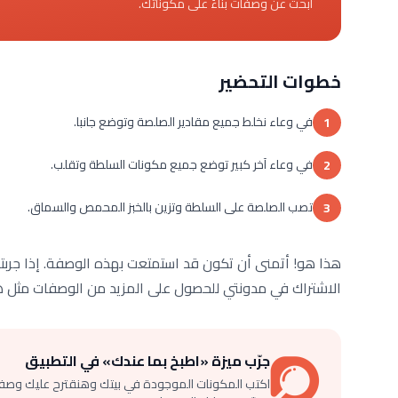
ابحث عن وصفات بناءً على مكوناتك.
خطوات التحضير
في وعاء نخلط جميع مقادير الصلصة وتوضع جانبا.
1
في وعاء آخر كبير توضع جميع مكونات السلطة وتقلب.
2
تصب الصلصة على السلطة وتزين بالخبز المحمص والسماق.
3
هذا هو! أتمنى أن تكون قد استمتعت بهذه الوصفة. إذا جربته،
الاشتراك في مدونتي للحصول على المزيد من الوصفات مثل ه
جرّب ميزة «اطبخ بما عندك» في التطبيق
اكتب المكونات الموجودة في بيتك وهنقترح عليك وصف