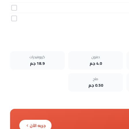
دهون
كربوهيدرات
4.0 جم
18.9 جم
ملح
0.50 جم
جربه الآن