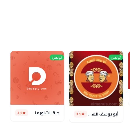
توصيل
توصيل
جنة الشاورما
3.5
أبو يوسف السورى
3.5