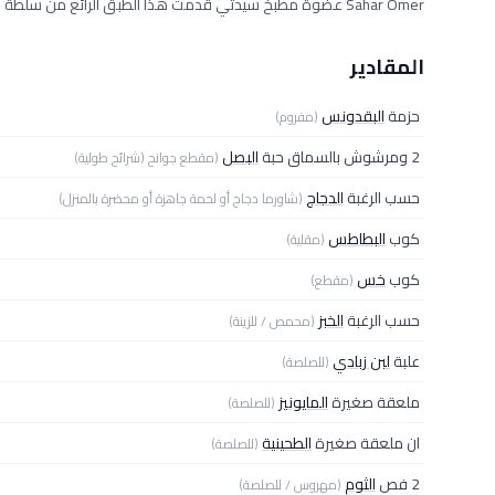
Sahar Omer عضوة مطبخ سيدتي قدمت هذا الطبق الرائع من سلطة الشاورما
المقادير
حزمة
البقدونس
(مفروم)
2 ومرشوش بالسماق حبة
البصل
(مقطع جوانح (شرائح طولية)
حسب الرغبة
الدجاج
(شاورما دجاج أو لحمة جاهزة أو محضرة بالمنزل)
كوب
البطاطس
(مقلية)
كوب
خس
(مقطع)
حسب الرغبة
الخبز
(محمص / للزينة)
علبة
لبن زبادي
(للصلصة)
ملعقة صغيرة
المايونيز
(للصلصة)
ان ملعقة صغيرة
الطحينية
(للصلصة)
2 فص
الثوم
(مهروس / للصلصة)