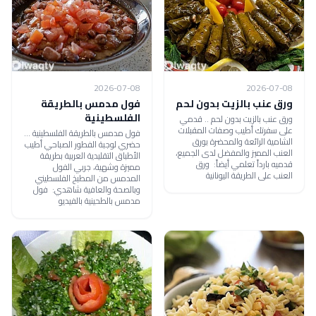
2026-07-08
2026-07-08
ورق عنب بالزيت بدون لحم
فول مدمس بالطريقة
الفلسطينية
ورق عنب بالزيت بدون لحم .. قدمي
على سفرتك أطيب وصفات المقبلات
فول مدمس بالطريقة الفلسطينية ...
الشامية الرائعة والمحضرة بورق
حضري لوجبة الفطور الصباحي أطيب
العنب المميز والمفضل لدى الجميع،
الأطباق التقليدية العربية بطريقة
قدميه بارداً تعلمي أيضاً: ورق
مميزة وشهية، جربي الفول
العنب على الطريقة اليونانية
المدمس من المطبخ الفلسطيني
وبالصحة والعافية شاهدي: فول
مدمس بالطحينية بالفيديو