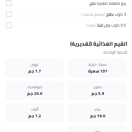
ربع ملعقة صغيرة
ملح
3 كوب
بطيخ
(مقطع مكعبات)
0.5 كوب
جبن فيتا
(مفتت)
القيم الغذائية (تقديرية)
للحصة الواحدة
سعرات حرارية
بروتين
137 سعرة
1.7 جم
دهون
كربوهيدرات
5.9 جم
20.0 جم
سكر
ألياف
19.0 جم
1.2 جم
ملح