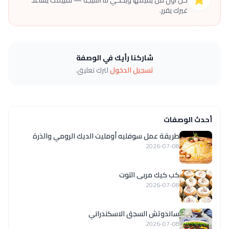
غيرك يقرر.
شاركنا رأيك في الوصفة
تسجيل الدخول
لترك تعليق.
أحدث الوصفات
طريقة عمل سوفليه أومليت الديك الرومي والذرة
2026-07-08
كب كيك مربى التوت
2026-07-08
ساندوتش السجق الاسكندراني
2026-07-08