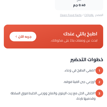
0.40 جم
المصدر:
CIQUAL
/
Open Food Facts
اطبخ باللي عندك
جربه الآن
ابحث عن وصفات بناءً على مكوناتك.
خطوات التحضير
?ضعي البطيخ في وعاء.
1
?وزعي جبن الفيتا فوقه.
2
?اخلطي الخل مع زيت الزيتون والملح ووزعي الخليط فوق السلطة
3
وقدميها باردة.