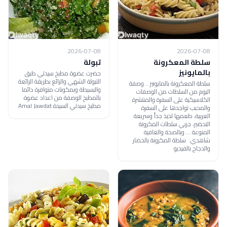
2026-07-08
2026-07-08
سلطة المعكرونة
تبولة
بالمايونيز
حضرت عضوة مطبخ سيدتي طبق
التبولة الشهي والرائع بطريقة الرائعة
سلطة المعكرونة بالمايونيز .. وصفة
والبسيطة وبمكونات متوافرة دائما
اليوم من السلطات من الوصفات
بالمطبخ الوصفة من اعداد عضوة
الكلاسيكية على السفرة والمنتشرة
مطبخ سيدتي السيدة Amal Jawdat
والمحبب تواجدها على السفرة
العربية، طعمها لذيذ جداً وسريعة
التحضير، جربي سلطات المكرونة
المنوعة ... وبالصحة والعافية
شاهدي: سلطة المكرونة بالخضار
والدجاج بالفيديو