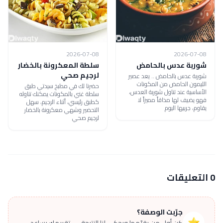
2026-07-08
2026-07-08
شوربة عدس بالحامض
سلطة المعكرونة بالخضار
لرجيم صحي
شوربة عدس بالحامض .. يعد عصير
الليمون الحامض من المكونات
حضرنا لك في مطبخ سيدتي طبق
الأساسية عند تناول شوربة العدس،
سلطة غني بالمكونات يمكنك تناوله
فهو يضيف لها مذاقاً مميزاً لا
كطبق رئيسي، أثناء الرجيم، سهل
يقاوم، جربيها اليوم
التحضير وشهي معكرونة بالخضار
لرجيم صحي
0 التعليقات
جرّبت الوصفة؟
⭐
كن أول من يقيّمها ويحكي لنا النتيجة — تقييمك يساعد