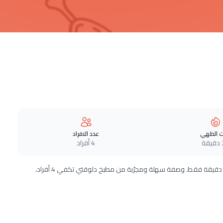
 الطهي
عدد الافراد
ة
4 أفراد
طريقة عمل سلطة باربكيو الدجاج خطوة بخطوة بـ13 مكونات وفي 20 دقيقة فقط. وصفة سهلة ومجرّبة من مطبخ دلوقتي تكفي 4 أفراد،