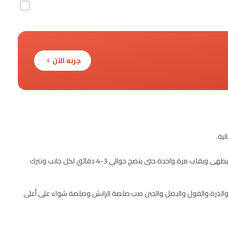
جربه الآن
ية.
يتبل الدجاج مع الملح والفلفل حسب الذوق إضافة إلى المقلاة ويطهى ويقلب مرة واحدة حتى ينضج حوالي 3-4 دقائق لكل جانب وتترك
والذرة والفول والبصل والجبن صب صلصة الرانش وصلصة شواء على أعلى