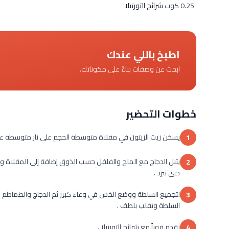
0.25 كوب
شرائح التورتيلا
اطبخ باللي عندك
ابحث عن وصفات بناءً على مكوناتك.
خطوات التحضير
يسخن زيت الزيتون في مقلاة متوسطة الحجم على نار متوسطة عال
1
2
حتى تبرد .
لتجميع السلطة ووضع الخس في وعاء كبير ثم الدجاج والطماطم 
3
السلطة وتقلب بلطف .
يقدم فوراً مع شرائح التورتيلا .
4