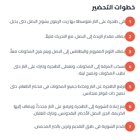
خطوات التحضير
في طنجرة على النار متوسطة بها زيت الزيتون يشوح البصل حتى يذبل.
1
يضاف مقدار الزبدة إلى البصل، مع التحريك قليلاً.
2
يضاف الثوم المفروم والبطاطس إلى البصل ويتم مزج المكونات معاً.
3
تسكب المرقة إلى المكونات، وتغطى الطنجرة وتترك على النار حتى
4
تطيب المكونات وتصبح لينة.
ترفع الطنجرة عن النار وتخلط جميع المكونات في محضر الطعام، حتى
5
تصبح ذات قوام متجانس.
يتم إعادة الشوربة إلى الطنجرة وترفع على النار مجدداً، ويضاف إليها
6
الكريمة، الجزر، البصل الأخضر، البقدونس، وتترك للغليان.
تقدم الشوربة في طبق التقديم وتزين بالخبز المحمص.
7