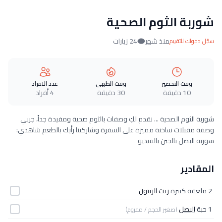
شوربة الثوم الصحية
منذ شهر
24 زيارات
سجّل دخولك للتقييم
وقت التحضير
وقت الطهي
عدد الافراد
10 دقيقة
30 دقيقة
4 أفراد
شوربة الثوم الصحية ... نقدم لكِ وصفات بالثوم صحية ومفيدة جداً، جربي
وصفة مقبلات ساخنة مميزة على السفرة وشاركينا رأيك بالطعم شاهدي:
شوربة البصل بالجبن بالفيديو
المقادير
2 ملعقة كبيرة
زيت الزيتون
1 حبة
البصل
(صغير الحجم / مفروم)