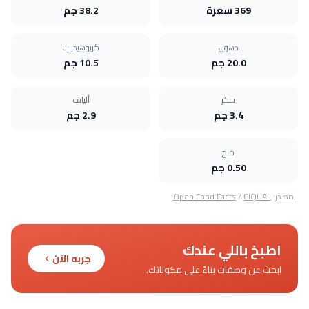
369 سعرة
38.2 جم
دهون
كربوهيدرات
20.0 جم
10.5 جم
سكر
ألياف
3.4 جم
2.9 جم
ملح
0.50 جم
المصدر:
CIQUAL
/
Open Food Facts
اطبخ باللي عندك
جربه الآن
ابحث عن وصفات بناءً على مكوناتك.