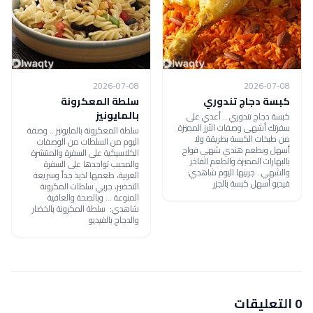
2026-07-08
2026-07-08
كبسة دجاج تندوري
سلطة المعكرونة
بالمايونيز
كبسة دجاج تندوري .. أعدي على
سفرتك أشهى وصفات الأرز المميزة
سلطة المعكرونة بالمايونيز .. وصفة
من طبخات الكبسة بطريقة ولا
اليوم من السلطات من الوصفات
أسهل وبطعم هندي شهي فواح
الكلاسيكية على السفرة والمنتشرة
بالبهارات المميزة والطعم الفاخر
والمحبب تواجدها على السفرة
والشهي.. جربيها اليوم شاهدي:
العربية، طعمها لذيذ جداً وسريعة
فيديو أسهل كبسة بالجزر
التحضير، جربي سلطات المكرونة
المنوعة ... وبالصحة والعافية
شاهدي: سلطة المكرونة بالخضار
والدجاج بالفيديو
0 التعليقات