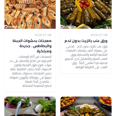
2026-07-08
2026-07-08
ورق عنب بالزيت بدون لحم
معجنات بحشوات الجبنة
والبطاطس.. جديدة
ورق عنب بالزيت بدون لحم .. قدمي
على سفرتك أطيب وصفات المقبلات
ومبتكرة
الشامية الرائعة والمحضرة بورق
المعجنات من أكثر الوصفات
العنب المميز والمفضل لدى الجميع،
المرغوبة من الكبار والصغار على حد
قدميه بارداً تعلمي أيضاً: ورق
سواء، تتنوع طرق العجينة وتتنوع
العنب على الطريقة اليونانية
الحشوات أيضا حضرت الطاهية عالية
جبرين المعجنات بحشوات مختلفة،
جربيها في عزوماتك وأبهري ضيوفك
.. شاهدي أيضاً طريقة
تحضير الصفيحة المشكلة