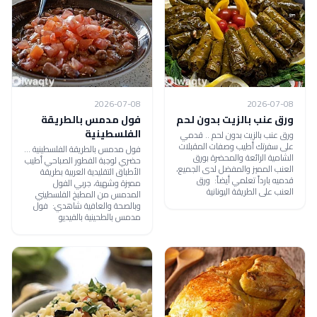
2026-07-08
2026-07-08
ورق عنب بالزيت بدون لحم
فول مدمس بالطريقة
الفلسطينية
ورق عنب بالزيت بدون لحم .. قدمي
على سفرتك أطيب وصفات المقبلات
فول مدمس بالطريقة الفلسطينية ...
الشامية الرائعة والمحضرة بورق
حضري لوجبة الفطور الصباحي أطيب
العنب المميز والمفضل لدى الجميع،
الأطباق التقليدية العربية بطريقة
قدميه بارداً تعلمي أيضاً: ورق
مميزة وشهية، جربي الفول
العنب على الطريقة اليونانية
المدمس من المطبخ الفلسطيني
وبالصحة والعافية شاهدي: فول
مدمس بالطحينية بالفيديو