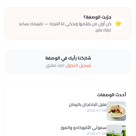
جرّبت الوصفة؟
⭐
كن أول من يقيّمها ويحكي لنا النتيجة — تقييمك يساعد
غيرك يقرر.
شاركنا رأيك في الوصفة
تسجيل الدخول
لترك تعليق.
أحدث الوصفات
متبل الباذنجان بالرمان
2026-07-08
سموثي الأفوكادو والموز
2026-07-08