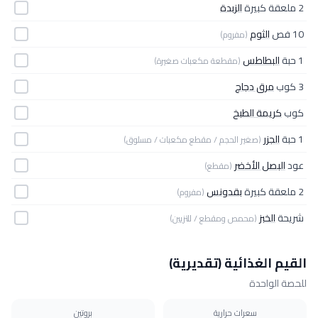
2 ملعقة كبيرة
الزبدة
10 فص
الثوم
(مفروم)
1 حبة
البطاطس
(مقطعة مكعبات صغيرة)
3 كوب
مرق دجاج
كوب
كريمة الطبخ
1 حبة
الجزر
(صغير الحجم / مقطع مكعبات / مسلوق)
عود
البصل الأخضر
(مقطع)
2 ملعقة كبيرة
بقدونس
(مفروم)
شريحة
الخبز
(محمص ومقطع / للتزيين)
القيم الغذائية (تقديرية)
للحصة الواحدة
سعرات حرارية
بروتين