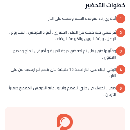
خطوات التحضير
أحضري إناء متوسط الحجم وضعيه على النار .
1
ثم ضعي فيه كمية من الماء ، الجمبري ، أعواد الكرفس ، المشروم ،
2
البصل ، ورقة اللورى والكريمة البيضاء .
وقلّبيها حتى يغلي ثم اخفضي درجة الحرارة و أضيفي الملح وعصير
3
الليمون .
اتركي الإناء على النار لمدة 15 دقيقة حتى ينضج ثم ارفعيه من على
4
النار .
ضعي الحساء في طبق التقديم وانثري عليه الكرفس المقطع صغيراً
5
للتزيين .