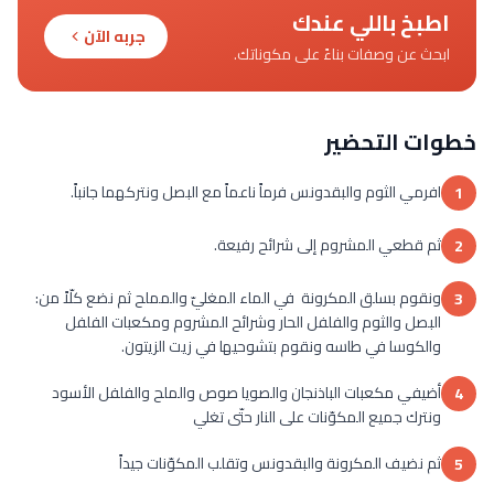
اطبخ باللي عندك
جربه الآن
ابحث عن وصفات بناءً على مكوناتك.
خطوات التحضير
افرمي الثوم والبقدونس فرماً ناعماً مع البصل ونتركهما جانباً.
1
ثم قطعي المشروم إلى شرائح رفيعة.
2
ونقوم بسلق المكرونة في الماء المغليّ والمملح ثم نضع كلّاً من:
3
البصل والثوم والفلفل الحار وشرائح المشروم ومكعبات الفلفل
والكوسا في طاسه ونقوم بتشوحيها في زيت الزيتون.
أضيفي مكعبات الباذنجان والصويا صوص والملح والفلفل الأسود
4
ونترك جميع المكوّنات على النار حتّى تغلي
ثم نضيف المكرونة والبقدونس وتقلب المكوّنات جيداً
5