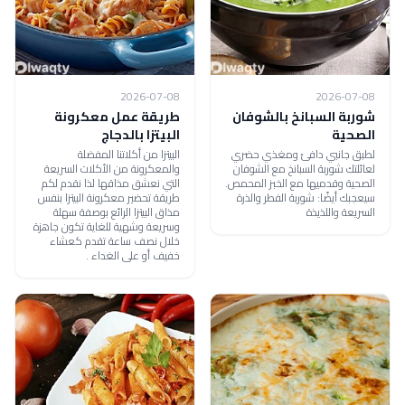
2026-07-08
2026-07-08
شوربة السبانخ بالشوفان
طريقة عمل معكرونة
الصحية
البيتزا بالدجاج
لطبق جانبي دافئ ومغذي حضري
البيتزا من أكلاتنا المفضلة
لعائلتك شوربة السبانخ مع الشوفان
والمعكرونة من الأكلات السريعة
الصحية وقدميها مع الخبز المحمص.
التي نعشق مذاقها لذا نقدم لكم
سيعجبك أيضًا: شوربة الفطر والذرة
طريقة تحضير معكرونة البيتزا بنفس
السريعة واللذيذة
مذاق البيتزا الرائع بوصفة سهلة
وسريعة وشهية للغاية تكون جاهزة
خلال نصف ساعة تقدم كعشاء
خفيف أو على الغداء .