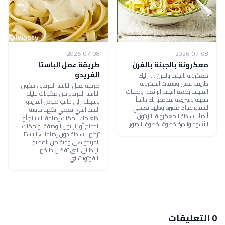
2026-07-08
2026-07-08
معكرونة بالجبنة بالفرن
طريقة عمل الباستا
الفريدو‎
معكرونة بالجبنة بالفرن ... إليك
طريقة عمل وصفات المكرونة
طريقة عمل الباستا الفريدو‎ ، تتكون
الشهية بطعم الجبنة الرائعة، وصفات
الباستا الفريدو من مكونات قليلة
سهلة وسريعة نقدمها لك دائماً
وسهلة، إلى جانب صوص الفريدو
لسفرة غداء مميزة وطيبة تعلمي
اللذيذ الذي يعطي نكهة خاصة
أيضاً: سلطة المعكرونة بالزيتون
لطعامك، يمكنك إضافة السبانخ أو
الأسود والذرة خطوة بخطوة بالصور
الدجاج أو الزيتون للوصفة، ويمكنك
تركها بسيطة دون إضافات، الباستا
الفريدو هي وجبة من المطبخ
الإيطالي التي يُفضل طبخها
بالفوتوتشيني.
0 التعليقات