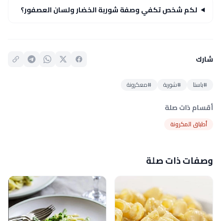
لكم شخص تكفي وصفة شوربة الخضار ولسان العصفور؟
شارك
#باستا
#شوربة
#معكرونة
أقسام ذات صلة
أطباق المكرونة
وصفات ذات صلة