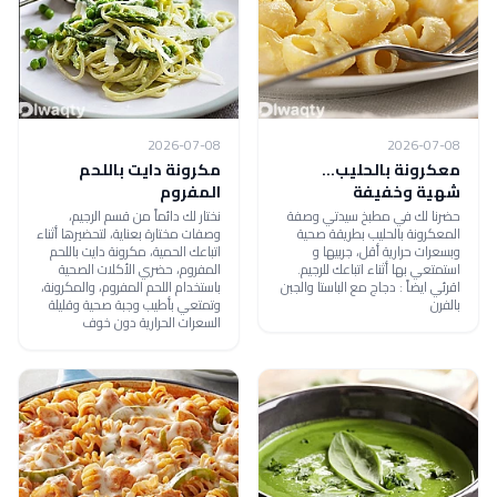
2026-07-08
2026-07-08
معكرونة بالحليب...
مكرونة دايت باللحم
شهية وخفيفة
المفروم
حضرنا لك في مطبخ سيدتي وصفة
نختار لك دائماً من قسم الرجيم،
المعكرونة بالحليب بطريقة صحية
وصفات مختارة بعناية، لتحضيرها أثناء
وبسعرات حرارية أقل، جربيها و
اتباعك الحمية، مكرونة دايت باللحم
استمتعي بها أثناء اتباعك للرجيم.
المفروم، حضري الأكلات الصحية
اقرئي ايضاً : دجاج مع الباستا والجبن
باستخدام اللحم المفروم، والمكرونة،
بالفرن
وتمتعي بأطيب وجبة صحية وقليلة
السعرات الحرارية دون خوف