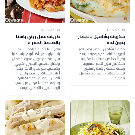
2026-07-08
2026-07-08
مكرونة بشاميل بالخضار
طريقة عمل بيني باستا
بدون لحم
بالصلصة الحمراء
مكرونة بشاميل بالخضار بدون لحم ...
بيني باستا بالصلصة الحمراء ، تعتبر
أبهري عائلتك بتقديم وجبة سريعة
باستا ارابياتا من أكثر أنواع الباستاطلباً
وطيبة جداً من وصفات المكرونة
في المطاعم فهى محببة للأطفال
بالبشاميل بدون اللحم المفروم،
والكبار، لطعمها المميز والشهى
وصفة خفيفة ولذيذة وتستحق
وتقديمها مع صدور البانية، وتلجأ
التجربة شاهدي: مكرونة بشاميل
أغلب السيدات الى تحضيرها في
بالفيديو
المنزل لسهولتها، وقلة تكاليفها،
وسرعة تحضيرها فهى من انسب
الوجبات فى حالة ضيق الوقت .