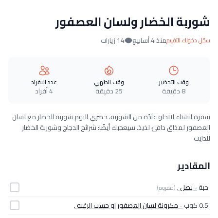
شوربة الخضار ولسان العصفور
منذ 4 أسابيع
14 زيارات
سجّل دخولك للتقييم
وقت التحضير
وقت الطهي
عدد الافراد
8 دقيقة
25 دقيقة
4 أفراد
سفرة الشتاء لاتخلو عادًة من الشوربة، حضري اليوم شوربة الخضار مع لسان
العصفور لمذاق دافئ لذيذ. سيعجبك أيضًا: شرائح الدجاج وشوربة الخضار
للدايت
المقادير
حبة
- بصل .
(مفروم)
0.5 كوب
- مكرونة لسان العصفور او حسب الرغبه .