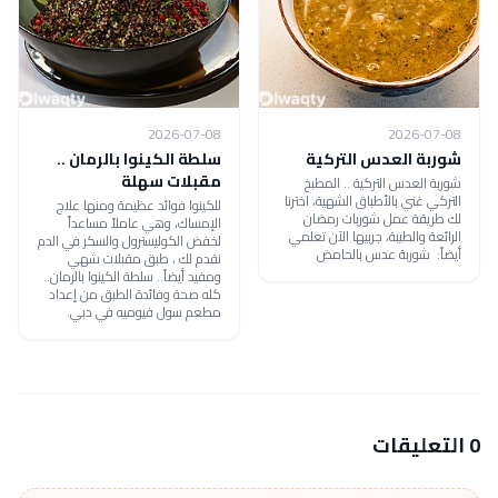
2026-07-08
2026-07-08
شوربة العدس التركية
سلطة الكينوا بالرمان ..
مقبلات سهلة
شوربة العدس التركية .. المطبخ
التركي غني بالأطباق الشهية، اخترنا
للكينوا فوائد عظيمة ومنها علاج
لك طريقة عمل شوربات رمضان
الإمساك، وهي عاملاً مساعداً
الرائعة والطيبة، جربيها الآن تعلمي
لخفض الكوليسترول والسكر في الدم
أيضاً: شوربة عدس بالحامض
نقدم لك ، طبق مقبلات شهي
ومفيد أيضاً.. سلطة الكينوا بالرمان..
كله صحة وفائدة الطبق من إعداد
مطعم سول فيوميه في دبي.
0 التعليقات