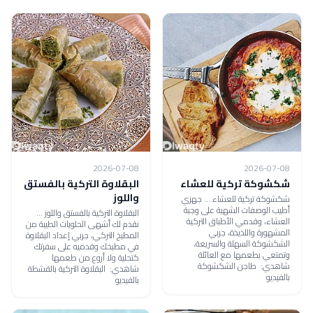
2026-07-08
2026-07-08
شكشوكة تركية للعشاء
البقلاوة التركية بالفستق
واللوز
شكشوكة تركية للعشاء ... جهزي
أطيب الوصفات الشهية على وجبة
البقلاوة التركية بالفستق واللوز ...
العشاء، وقدمي الأطباق التركية
نقدم لك أشهى الحلويات الطيبة من
المشهورة واللذيذة، جربي
المطبخ التركي، جربي إعداد البقلاوة
الشكشوكة السهلة والسريعة،
في مطبخك وقدميه على سفرتك
وتمتعي بطعمها مع العائلة
كتحلية ولا أروع من طعمها
شاهدي: طاجن الشكشوكة
شاهدي: البقلاوة التركية بالقشطة
بالفيديو
بالفيديو