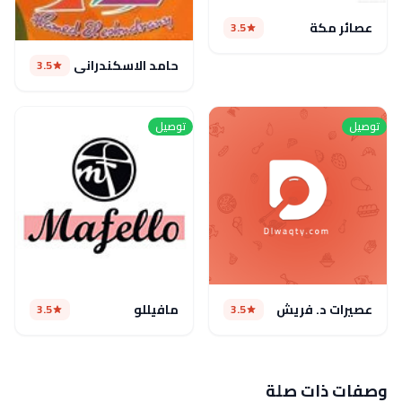
عصائر مكة
3.5
حامد الاسكندراني
3.5
توصيل
توصيل
عصيرات د. فريش
مافيللو
3.5
3.5
وصفات ذات صلة