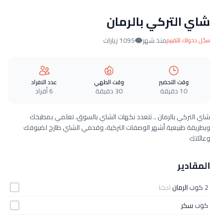
شاي التركي بالرمان
منذ شهر
1095 زيارات
سجّل دخولك للتقييم
وقت التحضير
وقت الطهي
عدد الافراد
10 دقيقة
30 دقيقة
6 أفراد
شاي التركي بالرمان .. تتعدد نكهات الشاي بالسوق، تعلمي بمطبخك
وبطريقة طبيعية أشهر الوصفات التركية، وقدمي الشاي طازج لضيوفك
وعائلتك
المقادير
2 كوب
الرمان
(حبّ)
كوب
سكر