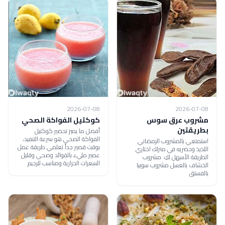
2026-07-08
2026-07-08
مشروب عرق سوس
كوكتيل الفواكة الصحي
بطريقتين
أفضل ما يميز تحضير كوكتيل
الفواكة الصحي هو سرعة التنفيد،
استمتعي بالمشروب الرمضاني
بوقت قصير جداً تعلمي طريقة عمل
اللذيذ وحضريه في منزلك اختاري
عصير مليء بالفوائد وصحي وقليل
الطريقة الأسهل لكِ. مشروب
السعرات الحرارية ومناسب للرجيم
الخشاف بالعسل مشروب سوبيا
بالفستق