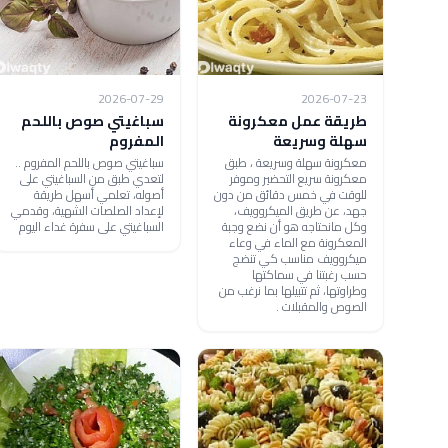
2026-07-29
2026-07-23
طريقة عمل معكرونة
سباغيتي صوص باللحم
سهلة وسريعة
المفروم
معكرونة سهلة وسريعة ، طبق
سباغيتي صوص باللحم المفروم ..
معكرونة سريع التحضير وموفر
لتعدي طبق من السباغيتي على
للوقت في خمس دقائق من دون
أصوله، تعلمي أسهل طريقة
جهد، عن طريق الميكروويف،
لإعداد الصلصات الشهية، وقدمي
وكل مانحتاجه هو أن نضع وجبة
السباغيتي على سفرة غداء اليوم
المعكرونة مع الماء في وعاء
ميكروويف مناسب كي تنضج
حسب رغبتنا في سماكتها
وطراوتها، ثم تتبيلها بما نرغب من
الصوص والمقبلات .