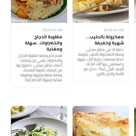
2026-07-08
2026-07-08
معكرونة بالحليب...
مقلوبة الدجاج
شهية وخفيفة
والخضراوات.. سهلة
ومغذية
حضرنا لك في مطبخ سيدتي
وصفة المعكرونة بالحليب بطريقة
نقدم لكم وصفة مقلوبة الدجاج
صحية وبسعرات حرارية أقل، جربيها
والخضراوات وهي من وصفات
و استمتعي بها أثناء اتباعك
أعضاء مطبخ سيدتي، حضرتها رولا
للرجيم. اقرئي ايضاً : دجاج مع
من الإمارات العربية المتحدة،
الباستا والجبن بالفرن
وصفة مميزة وشهية وبطريقة
مبتكرة وسهلة التحضير أيضاً