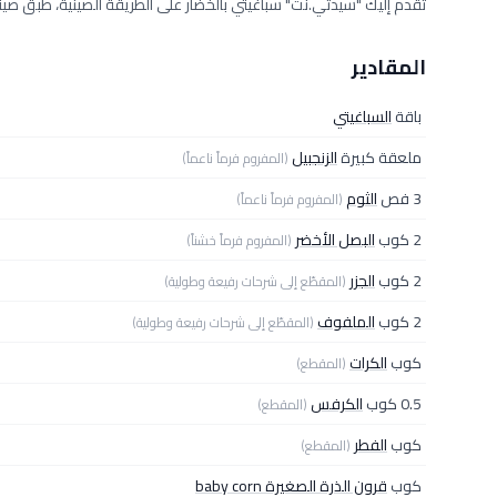
تقدم إليك "سيدتي.نت" سباغيتي بالخضار على الطريقة الصينية، طبق صي
المقادير
باقة
السباغيتي
ملعقة كبيرة
الزنجبيل
(المفروم فرماً ناعماً)
3 فص
الثوم
(المفروم فرماً ناعماً)
2 كوب
البصل الأخضر
(المفروم فرماً خشناً)
2 كوب
الجزر
(المقطّع إلى شرحات رفيعة وطولية)
2 كوب
الملفوف
(المقطّع إلى شرحات رفيعة وطولية)
كوب
الكرات
(المقطع)
0.5 كوب
الكرفس
(المقطع)
كوب
الفطر
(المقطع)
كوب
قرون الذرة الصغيرة baby corn