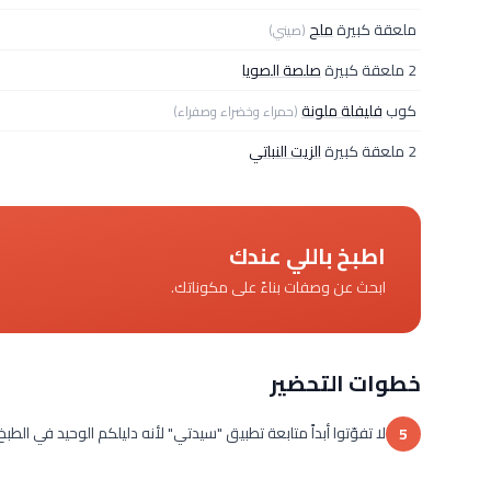
ملعقة كبيرة
ملح
(صيني)
2 ملعقة كبيرة
صلصة الصويا
كوب
فليفلة ملونة
(حمراء وخضراء وصفراء)
2 ملعقة كبيرة
الزيت النباتي
اطبخ باللي عندك
ابحث عن وصفات بناءً على مكوناتك.
خطوات التحضير
لا تفوّتوا أبداً متابعة تطبيق "سيدتي" لأنه دليلكم الوحيد في الطب
5