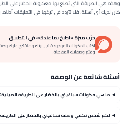
وهذه هي الطريقة التي تصنع بها معكرونة الخضار على الطري
كان لديك أي أسئلة، فلا تتردد في تركها في التعليقات أدناه. ب
جرّب ميزة «اطبخ بما عندك» في التطبيق
اكتب المكونات الموجودة في بيتك وهنقترح عليك وصف
وقيّم وصفاتك المفضلة.
أسئلة شائعة عن الوصفة
ما هي مكونات سباغيتي بالخضار على الطريقة الصينية؟
لكم شخص تكفي وصفة سباغيتي بالخضار على الطريقة ا