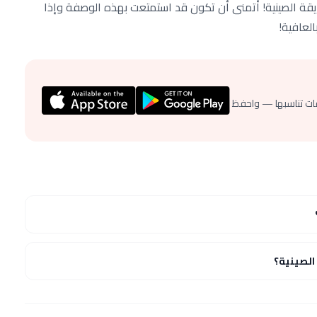
قة الصينية! أتمنى أن تكون قد استمتعت بهذه الوصفة وإذا
العافية!
ات تناسبها — واحفظ
لصينية؟