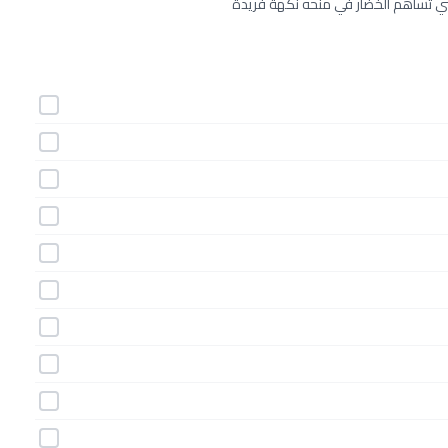
ني تساهم الخضار في منحه نكهةً فريدةً