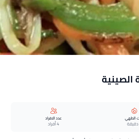
 الصينية
 الطهي
عدد الافراد
4 أفراد