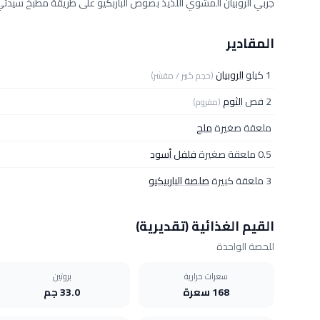
جربي الروبيان المشوي اللذيذ بصوص الباربكيو على طريقة مطبخ سيدت
المقادير
1 كيلو
الروبيان
(حجم كبير / مقشر)
2 فص
الثوم
(مفروم)
ملعقة صغيرة
ملح
0.5 ملعقة صغيرة
فلفل أسود
3 ملعقة كبيرة
صلصة الباربيكيو
القيم الغذائية (تقديرية)
للحصة الواحدة
سعرات حرارية
بروتين
168 سعرة
33.0 جم