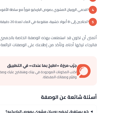
?قدمي الروبيان المشوي بصوص الباربكيو فوراً مع سلطة الأفوك
4
?تحتاجين إلى: 8 أعواد خشبية، منقوعة في الماء لمدة 20 دقيقة.
5
أتمنى أن تكون قد استمتعت بهذه الوصفة الخاصة بالجمبري ال
فالرجاء تركها أدناه. وتأكد من إطلاعك على الوصفات الرائعة
جرّب ميزة «اطبخ بما عندك» في التطبيق
اكتب المكونات الموجودة في بيتك وهنقترح عليك وصف
وقيّم وصفاتك المفضلة.
أسئلة شائعة عن الوصفة
كم يستغرق تحضير روبيان مشوي بصوص الباربكيو؟