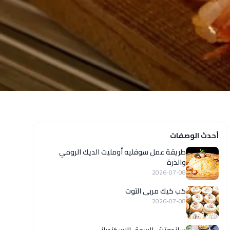
أحدث الوصفات
طريقة عمل سوفليه أومليت الديك الرومي
والذرة
2026-07-08
كب كيك مربى التوت
2026-07-08