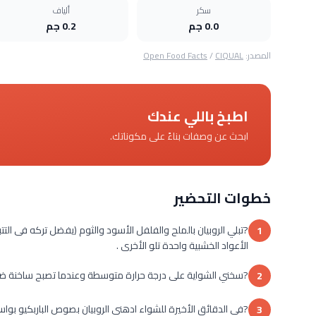
سكر
ألياف
0.0 جم
0.2 جم
المصدر:
CIQUAL
/
Open Food Facts
اطبخ باللي عندك
ابحث عن وصفات بناءً على مكوناتك.
خطوات التحضير
?تبلي الروبيان بالملح والفلفل الأسود والثوم (يفضل تركه فى التتب
1
الأعواد الخشبية واحدة تلو الأخرى .
?سخني الشواية على درجة حرارة متوسطة وعندما تصبح ساخنة ضعي أسياخ الروبيان
2
?في الدقائق الأخيرة للشواء ادهني الروبيان بصوص الباربكيو بوا
3