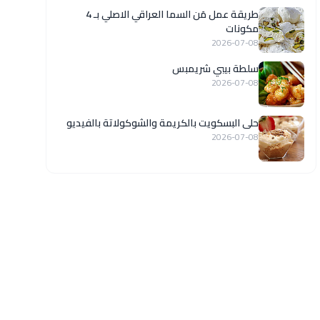
طريقة عمل مَن السما العراقي الاصلي بـ 4
مكونات
2026-07-08
سلطة بيبي شريمبس
2026-07-08
حلى البسكويت بالكريمة والشوكولاتة بالفيديو
2026-07-08