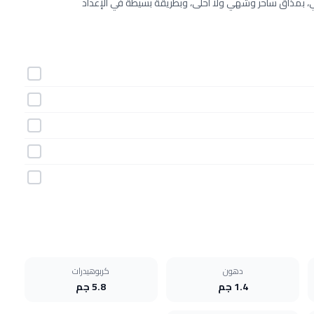
ي، بمذاق ساحر وشهي ولا أحلى، وبطريقة بسيطة في الإعداد
دهون
كربوهيدرات
1.4 جم
5.8 جم