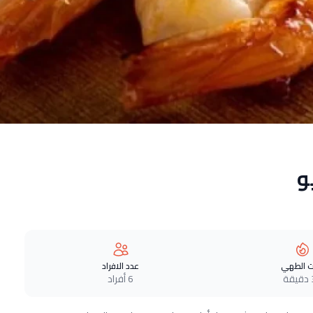
و
 الطهي
عدد الافراد
ة
6 أفراد