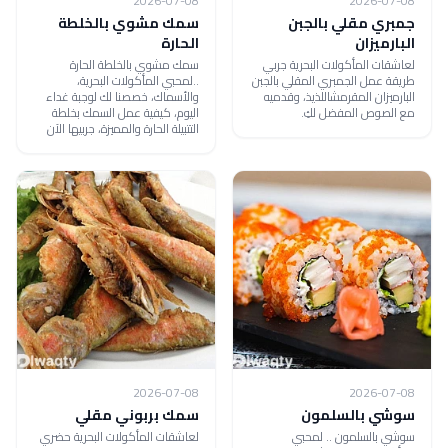
2026-07-08
2026-07-08
جمبري مقلي بالجبن
سمك مشوي بالخلطة
البارميزان
الحارة
لعاشقات المأكولات البحرية جربي
سمك مشوي بالخلطة الحارة
طريقة عمل الجمبري المقلي بالجبن
..لمحبي المأكولات البحرية،
البارميزان المقرمشاللذيذ، وقدميه
والأسماك، خصصنا لك لوجبة غداء
مع الصوص المفضل لكِ.
اليوم، كيفية عمل السمك بخلطة
التتبيلة الحارة والمميزة، جربيها الآن
2026-07-08
2026-07-08
سوشي بالسلمون
سمك بربوني مقلي
سوشي بالسلمون .. لمحبي
لعاشقات المأكولات البحرية حضري