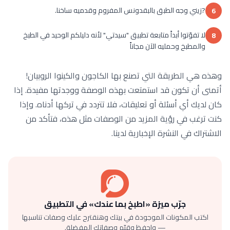
?زيني وجه الطبق بالبقدونس المفروم وقدميه ساخنا.
6
لا تفوّتوا أبداً متابعة تطبيق "سيدتي" لأنه دليلكم الوحيد في الطبخ
8
والمطبخ وحمليه الآن مجاناً
وهذه هي الطريقة التي تصنع بها الكاجون والكينوا الروبيان!
أتمنى أن تكون قد استمتعت بهذه الوصفة ووجدتها مفيدة. إذا
كان لديك أي أسئلة أو تعليقات، فلا تتردد في تركها أدناه. وإذا
كنت ترغب في رؤية المزيد من الوصفات مثل هذه، فتأكد من
الاشتراك في النشرة الإخبارية لدينا.
جرّب ميزة «اطبخ بما عندك» في التطبيق
اكتب المكونات الموجودة في بيتك وهنقترح عليك وصفات تناسبها
— واحفظ وقيّم وصفاتك المفضلة.