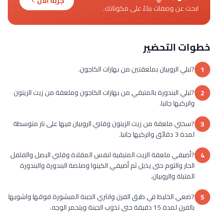
جربه الآن
ابحث عن وصفات بناءً على مكوناتك.
خطوات التحضير
?تبلي الروبيان بملعقتين من بهارات الكاجون.
1
?تبلي البندورة بالمتبقي من بهارات الكاجون وملعقة من زيت الزيتون
2
واتركيها جانبا.
?سخني ملعقة من زيت الزيتون وقلبي الروبيان فيها على نار متوسطة
3
لمدة 3 دقائق واتركيها جانبا.
?أضيفي ملعقة الزيت المتبقية لنفس المقلاة وقلبي البصل والفلفل
4
الحار والثوم حتى يذبل ثم أضيفي الكينوا وصلصة البندورة والبندورة
المتبلة والروبيان.
?ضعي الخليط في طبق الفرن وانثري الجبنة المبشورة فوقها واشويها
5
بالفرن لمدة 15 دقيقة حتى تذوب الجبنة ويتحمر الوجه.