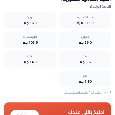
للحصة الواحدة
سعرات حرارية
بروتين
899 سعرة
56.3 جم
دهون
كربوهيدرات
26.0 جم
105.6 جم
سكر
ألياف
5.6 جم
14.3 جم
ملح
1.80 جم
المصدر:
CIQUAL
/
Open Food Facts
اطبخ باللي عندك