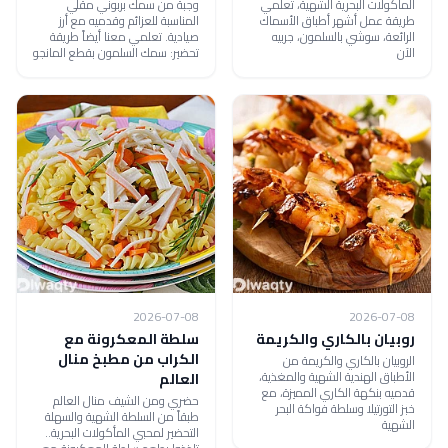
المأكولات البحرية الشهية، تعلمي
وجبة من سمك بربوني مقلي
طريقة عمل أشهر أطباق الأسماك
المناسبة للعزائم وقدميه مع أرز
الرائعة، سوشي بالسلمون، جربيه
صيادية. تعلمي معنا أيضاً طريقة
الآن
تحضير: سمك السلمون بقطع المانجو
2026-07-08
2026-07-08
روبيان بالكاري والكريمة
سلطة المعكرونة مع
الكراب من مطبخ منال
الروبيان بالكاري والكريمة من
الأطباق الهندية الشهية والمغذية،
العالم
قدميه بنكهة الكاري المميزة، مع
حضري ومن الشيف منال العالم
خبز التورتيلا وسلطة فواكة البحر
طبقاً من السلطة الشهية والسهلة
الشهية
التحضير لمحبي المأكولات البحرية..