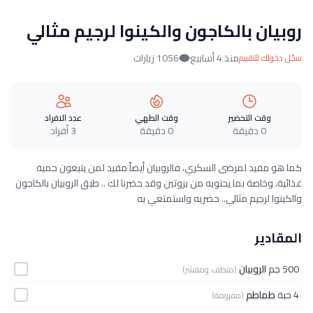
روبيان بالكاجون والكينوا لرجيم مثالي
منذ 4 أسابيع
1056 زيارات
سجّل دخولك للتقييم
وقت التحضير
وقت الطهي
عدد الافراد
0 دقيقة
0 دقيقة
3 أفراد
كما هو مفيد لمرضى السكري، فالروبيان أيضاً مفيد لمن يتبعون حمية
غذائية، وخاصة بما يحتويه من بروتين وقد حضرنا لك .. طبق الروبيان بالكاجون
والكينوا لرجيم مثالي.. حضريه واستمتعي به
المقادير
500 جم
الروبيان
(منظف ومقشر)
4 حبة
طماطم
(مفرومة)