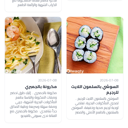
تلذذوا بطعم سلطة المعكرونة مع
الكراب الشهية والرائعة الطعم
2026-07-08
2026-07-08
السوشي بالسلمون اللايت
مكرونة بالجمبري
للرجيم
مكرونة بالجمبري .. إليكِ طرق تحضير
وصفات المكرونة والباستا بطعم
السوشي بالسلمون اللايت للرجيم ..
المأكولات البحرية الشهية، جربي
لمحبي المأكولات البحرية، تعلمي
وصفة سهلة وسريعة وطيبة المذاق
لوجبة لرجيم صحية وخفيفة، السوشي
جداً شاهدي: مكرونة بالجمبري مع
بالسلمون بالطعم الأصلي والمميز
الفنانة ندى بسيوني بالفيديو