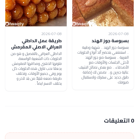
2026-07-08
2026-07-08
بسبوسة جوز الهند
طريقة عمل الداطلي
العراقي الاصلي المقرمش
بسبوسة جوز الهند .. شهية وطيبة
.. استمتعي بتحضير ألذ أنواع الحلويات
الداطلي العراقي بالتفصيل و هو من
العربية .. بسبوسة مع جوز الهند
الحلويات ذات الشعبية الواسعة،
لأحلى الجلسات والأوقات مع
فلونها الذهبي ومذاقها المقرمش
الأصدقاء .. مع بعض نصائح الشيف
يجعلنا نحب تناول هذه الحلويات كل
عالية جبرين و.. نضمن لك إضافة
يوم وفي جميع الأوقات، وتختلف
طبق جديد على سفرتك ولاستقبال
طريقة صنعه قليلاً من بلد لآخر و
ضيوفك
يختلف الاسم ايضاً .
0 التعليقات