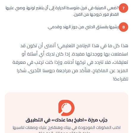
?ضعي الصينية في فرن متوسط الحرارة إلى أن يتغير لونها، وصبي عليها
7
القطر فور خروجها من الفرن.
رشيها بفستق الحلبي من جوز الهند وقدمي.
8
هذا كل ما في هذا البرنامج التعليمي! أتمنى أن تكون قد
استمتعت بها ووجدتها مفيدة. إذا كان لديك أي أسئلة أو
تعليقات، فلا تتردد في تركها أدناه. وإذا كنت ترغب في معرفة
المزيد عن الماكياج، فتأكد من مراجعة دروسنا الأخرى. شكرا
للقراءة!
جرّب ميزة «اطبخ بما عندك» في التطبيق
اكتب المكونات الموجودة في بيتك وهنقترح عليك وصفات تناسبها