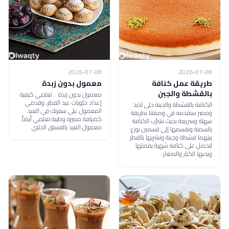
2026-07-08
2026-07-08
طريقة عمل كنافة
معمول بدون زبدة
بالقشطة والجبن
معمول بدون زبدة .. تعلمي كيفية
إعداد حلويات عيد الفطر، وقدمي
الكنافة بالقشطة والجبنة حلى لذيذ
المعمول على سفرتك في العيد
ومميز سنقدمه في وصفتنا بطريقة
كضيافة مميزة وطيبة تعلمي أيضاً:
سهلة وسريعة بحيث نشرّب الكنافة
معمول العيد بالفستق الحلبي
بالسمنة ونقسمها إلى قسمين نوزع
بينهما قشطة وجبنة ونشربها بالقطر
لنحصل على كنافة شهية يفضلها
ويحبها الكبار والصغار .