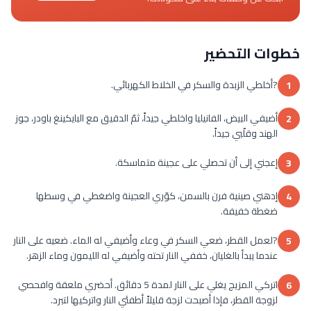
خطوات التحضير
?أخلطي الزبدة والسكر في الخلاط الكهربائي.
1
أضيفي البيض، الفانيليا واخلطي جيداً، ثمّ الدقيق مع البايكينغ باودر، جوز
2
الهند وقلّبي جيداً.
إعجني إلى أن تحصلي على عجينة متماسكة.
3
إدهني صينية فرن بالسمن، كوّري العجينة واضغطي في وسطها
4
ضغطة خفيفة.
?لعمل القطر، ضعي السكر في وعاء وأضيفي له الماء. ضعيه على النار
5
عندما يبدأ بالغليان، خففي النار تحته وأضيفي له الليمون وماء الزهر.
اتركي المزيج يغلي على النار لمدة 5 دقائق. أحضري ملعقة وافحصي
6
لزوجة القطر، فإذا أصبحت لزجة قليلاً أطفئي النار واتركيها لتبرد.