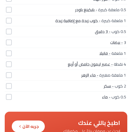
0.5 ملعقة كبيرة
- بايكينغ باودر
1 ملعقة كبيرة
- كوب زبدة مع إضافية زبدة
0.5 كوب
- 3 دقيق
3
- بيضات
1 ملعقة
- فانيلا
4 نقطة
- عصير ليمون حامض أو أربع
1 ملعقة صغيرة
- ماء الزهر
2 كوب
- سكر
0.5 كوب
- ماء
اطبخ باللي عندك
جربه الآن
ابحث عن وصفات بناءً على مكوناتك.