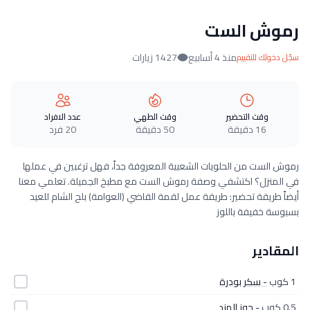
رموش الست
منذ 4 أسابيع
1427 زيارات
سجّل دخولك للتقييم
وقت التحضير
وقت الطهي
عدد الافراد
16 دقيقة
50 دقيقة
20 فرد
رموش الست من الحلويات الشعبية المعروفة جداً، فهل ترغبين في عملها
في المنزل؟ اكتشفي وصفة رموش الست مع مطبخ الجميلة. تعلمي معنا
أيضاً طريقة تحضير: طريقة عمل لقمة القاضي (العوامة) بلح الشام للعيد
بسبوسة خفيفة باللوز
المقادير
1 كوب
- سكر بودرة
0.5 كوب
- جوز الهند