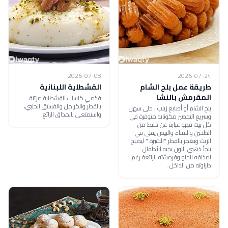
2026-07-08
2026-07-24
طريقة عمل بلح الشام
القشطلية اللبنانية
المقرمش بالنشا
قدّمي كاسات القشطلية مزيّنة
بالقطر والكرامل والفستق الحلبي،
بلح الشام أو أصابع زينب ، حلى سهل
واستمتعي بالمذاق الرائع.
وسريع التحضير مكوناته متوفرة في
كل بيت فهو عبارة عن خليط من
الطحين والنشاء والبيض يقلى في
الزيت ويغمر بالقطر "الشيرة " ليصبح
بلحاً ذهبي اللون يحبه الأطفال
لمذاقه الحلو وقرمشته الرائعة رغم
طراوته من الداخل .