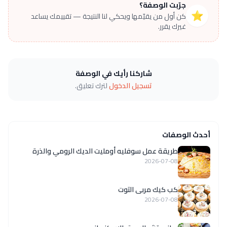
جرّبت الوصفة؟
⭐
كن أول من يقيّمها ويحكي لنا النتيجة — تقييمك يساعد
غيرك يقرر.
شاركنا رأيك في الوصفة
تسجيل الدخول
لترك تعليق.
أحدث الوصفات
طريقة عمل سوفليه أومليت الديك الرومي والذرة
2026-07-08
كب كيك مربى التوت
2026-07-08