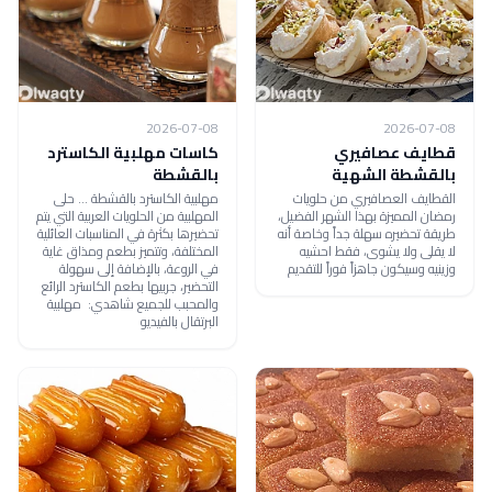
2026-07-08
2026-07-08
قطايف عصافيري
كاسات مهلبية الكاسترد
بالقشطة الشهية
بالقشطة
القطايف العصافيري من حلويات
مهلبية الكاسترد بالقشطة ... حلى
رمضان المميزة بهذا الشهر الفضيل،
المهلبية من الحلويات العربية التي يتم
طريقة تحضيره سهلة جداً وخاصة أنه
تحضيرها بكثرة في المناسبات العائلية
لا يقلى ولا يشوى، فقط احشيه
المختلفة، وتتميز بطعم ومذاق غاية
وزينيه وسيكون جاهزاً فوراً للتقديم
في الروعة، بالإضافة إلى سهولة
التحضير، جربيها بطعم الكاسترد الرائع
والمحبب للجميع شاهدي: مهلبية
البرتقال بالفيديو