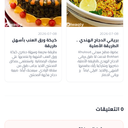
2026-07-08
2026-07-08
برياني الدجاج الهندي ..
كيكة ورق العنب بأسهل
الطريقة الأصلية
طريقة
عضوة مطبخ سيدتي Khuloud
بطريقة سريعة وسهلة حضري كيكة
Bokhari قدمت لنا طبق برياني
ورق العنب الشهية واعتمديها علي
الدجاج الهندي بالطريقة الأصلية،
سفرتك الرمضانية واستمتعي بمذاق
حضريها وشاركينا رأيك بطعمها
المحشي اللذيذ بجانب طبق من
الشهي واللذيذ. اقرئي ايضاً : رز
سلطة الزبادي. سيعجبك أيضًا: صينية
برياني الخضار
دجاج بنكهة المحشي
0 التعليقات