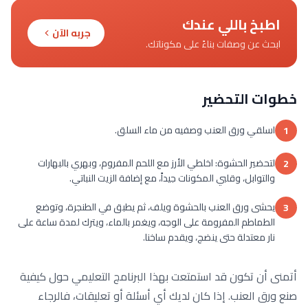
اطبخ باللي عندك
جربه الآن
ابحث عن وصفات بناءً على مكوناتك.
خطوات التحضير
اسلقي ورق العنب وصفيه من ماء السلق.
1
لتحضير الحشوة: اخلطي الأرز مع اللحم المفروم، وبهري بالبهارات
2
والتوابل، وقلبي المكونات جيداً، مع إضافة الزيت النباتي.
يحشى ورق العنب بالحشوة ويلف، ثم يطبق في الطنجرة، وتوضع
3
الطماطم المفرومة على الوجه، ويغمر بالماء، ويترك لمدة ساعة على
نار معتدلة حتى ينضج، ويقدم ساخنا.
أتمنى أن تكون قد استمتعت بهذا البرنامج التعليمي حول كيفية
صنع ورق العنب. إذا كان لديك أي أسئلة أو تعليقات، فالرجاء