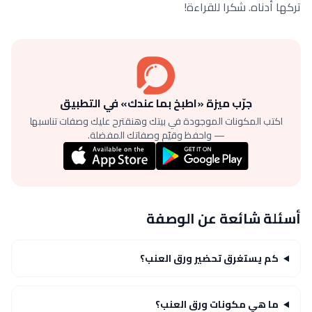
تركها أدناه. شكرا للقراءة!
جرّب ميزة «اطبخ بما عندك» في التطبيق
اكتب المكونات الموجودة في بيتك وهنقترح عليك وصفات تناسبها
— واحفظ وقيّم وصفاتك المفضلة.
أسئلة شائعة عن الوصفة
كم يستغرق تحضير ورق العنب؟
ما هي مكونات ورق العنب؟