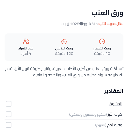
ورق العنب
منذ شهر
1028 زيارات
سجّل دخولك للتقييم
وقت التحضير
وقت الطهي
عدد الافراد
40 دقيقة
120 دقيقة
4 أفراد
تعد أكلة ورق العنب من أطيب الأكلات العربية، وتتنوع طريقة تتبيل الأرز، نقدم
لك طريقة سهلة وطيبة من ورق العنب، وبالصحة والعافية
المقادير
للحشوة
كوب
الأرز
(منقوع ومغسول ومصفى)
وقية
لحم
(مفروم)