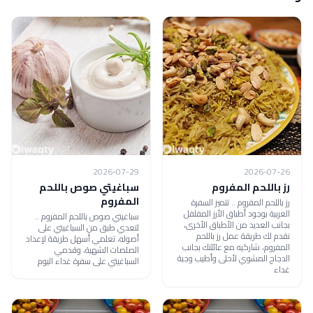
2026-07-29
2026-07-26
رز باللحم المفروم
سباغيتي صوص باللحم
المفروم
رز باللحم المفروم .. تتميز السفرة
العربية بوجود أطباق الأرز المفلفل
سباغيتي صوص باللحم المفروم ..
بجانب العديد من الأطباق الأخرى،
لتعدي طبق من السباغيتي على
نقدم لك طريقة عمل رز باللحم
أصوله، تعلمي أسهل طريقة لإعداد
المفروم، شاركيه مع عائلتك بجانب
الصلصات الشهية، وقدمي
الدجاج المشوي لأحلى وأطيب وجبة
السباغيتي على سفرة غداء اليوم
غداء