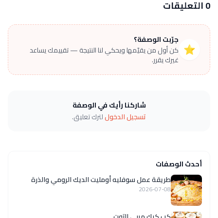
0 التعليقات
جرّبت الوصفة؟
⭐
كن أول من يقيّمها ويحكي لنا النتيجة — تقييمك يساعد
غيرك يقرر.
شاركنا رأيك في الوصفة
تسجيل الدخول
لترك تعليق.
أحدث الوصفات
طريقة عمل سوفليه أومليت الديك الرومي والذرة
2026-07-08
كب كيك مربى التوت