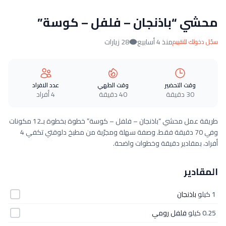
محشي “باذنجان – فلفل – كوسة”
منذ 4 أسابيع
28 زيارات
سجّل دخولك للتقييم
وقت التحضير
وقت الطهي
عدد الافراد
30 دقيقة
40 دقيقة
4 أفراد
طريقة عمل محشي “باذنجان – فلفل – كوسة” خطوة بخطوة بـ12 مكونات
وفي 70 دقيقة فقط. وصفة سهلة ومجرّبة من مطبخ دلوقتي تكفي 4
أفراد، بمقادير دقيقة وخطوات واضحة.
المقادير
1 كيلو
باذنجان
0.25 كيلو
فلفل رومي