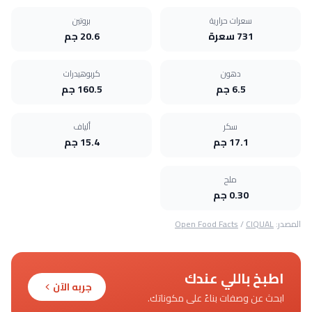
سعرات حرارية
بروتين
731 سعرة
20.6 جم
دهون
كربوهيدرات
6.5 جم
160.5 جم
سكر
ألياف
17.1 جم
15.4 جم
ملح
0.30 جم
المصدر:
CIQUAL
/
Open Food Facts
اطبخ باللي عندك
جربه الآن
ابحث عن وصفات بناءً على مكوناتك.