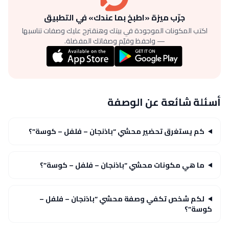
جرّب ميزة «اطبخ بما عندك» في التطبيق
اكتب المكونات الموجودة في بيتك وهنقترح عليك وصفات تناسبها
— واحفظ وقيّم وصفاتك المفضلة.
أسئلة شائعة عن الوصفة
كم يستغرق تحضير محشي “باذنجان – فلفل – كوسة”؟
ما هي مكونات محشي “باذنجان – فلفل – كوسة”؟
لكم شخص تكفي وصفة محشي “باذنجان – فلفل –
كوسة”؟