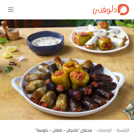
الرئيسية
الوصفات
محشي “باذنجان – فلفل – كوسة”