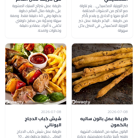
خبز التورتيلا المكسيكي .. يتم تناولة
طريقة عمل شرائح الستيك المشوية
مع الكثير من الحشوات المختلفة
على طريقة منال العالم خطوة
الحلو منها و الحادق و يقدم بأكثر
بخطوة وفي 40 دقيقة فقط. وصفة
من طريقة .. اليكم طريقة عمل خبز
سهلة ومجرّبة من مطبخ دلوقتي
التورتيلا المكسيكي في المنزل بكل
تكفي 4 أفراد، بمقادير دقيقة
سهولة
وخطوات واضحة.
2026-07-08
2026-07-08
طريقة عمل باتون ساليه
شيش كباب الدجاج
بالكمون
اليوناني
الباتون ساليه من المقبلات الشهية
طريقة عمل شيش كباب الدجاج
وتتميز بأنها مالحة ومقرمشة، وعادة
اليوناني خطوة بخطوة وفي 10