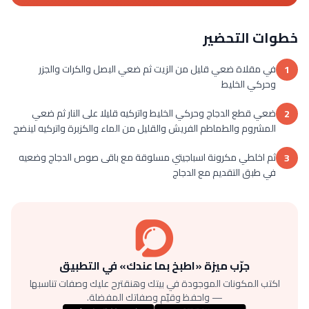
خطوات التحضير
في مقلاة ضعي قليل من الزيت ثم ضعي البصل والكرات والجزر
1
وحركي الخليط
ضعي قطع الدجاج وحركي الخليط واتركيه قليلا على النار ثم ضعي
2
المشروم والطماطم الفريش والقليل من الماء والكزبرة واتركيه لينضج
ثم اخلطي مكرونة اسباجيتي مسلوقة مع باقى صوص الدجاج وضعيه
3
في طبق التقديم مع الدجاج
جرّب ميزة «اطبخ بما عندك» في التطبيق
اكتب المكونات الموجودة في بيتك وهنقترح عليك وصفات تناسبها
— واحفظ وقيّم وصفاتك المفضلة.