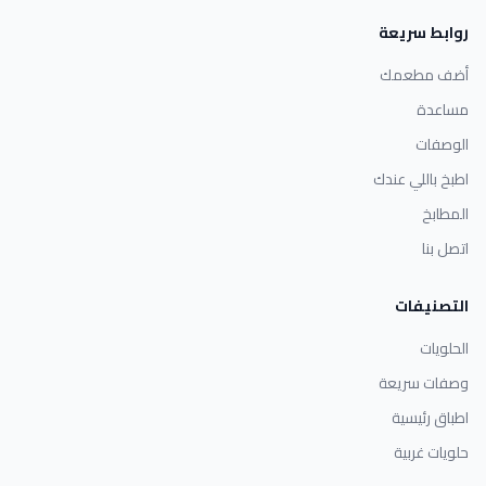
روابط سريعة
أضف مطعمك
مساعدة
الوصفات
اطبخ باللي عندك
المطابخ
اتصل بنا
التصنيفات
الحلويات
وصفات سريعة
اطباق رئيسية
حلويات غربية