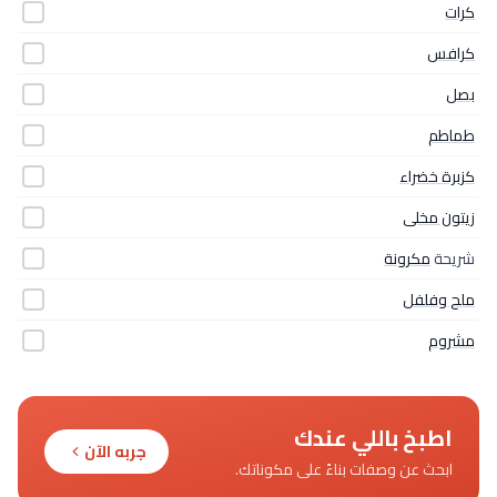
كرات
كرافس
بصل
طماطم
كزبرة خضراء
زيتون مخلى
شريحة
مكرونة
ملح وفلفل
مشروم
اطبخ باللي عندك
جربه الآن
ابحث عن وصفات بناءً على مكوناتك.