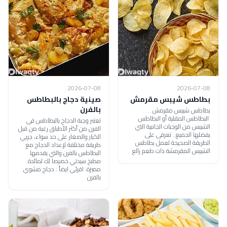
2026-07-08
2026-07-08
بطاطس شيبس مقرمش
صينية دجاج بالبطاطس
بالفرن
بطاطس شيبس مقرمش ..
البطاطس المقلية أو البطاطس
تعتبر وجبة الدجاج بالبطاطس في
الشيبس من الوجبات الجانبية التي
الفرن من أكثر الأطباق رغبة من قبل
يفضلها الجميع.. تعرفى على
الكبار والصغار على حد سواء، جربي
الطريقة الصحيحة لعمل بطاطس
طريقة مختلفة لإعداد الدجاج مع
الشيبس المقرمشة ذات طعم رائع
البطاطس بالفرن والتي يقدمها
مطبخ سيدتي خصيصا لك لمائدة
مميزة. اقرئي ايضاً : دجاج مشوي
بالفرن