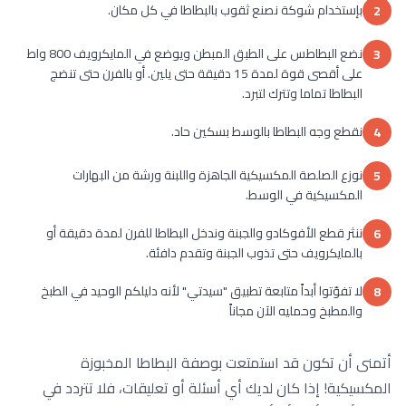
بإستخدام شوكة نصنع ثقوب بالبطاطا في كل مكان.
2
نضع البطاطس على الطبق المبطن ويوضع في المايكرويف 800 واط
3
على أقصى قوة لمدة 15 دقيقة حتى يلين. أو بالفرن حتى تنضج
البطاطا تماما وتترك لتبرد.
نقطع وجه البطاطا بالوسط بسكين حاد.
4
نوزع الصلصة المكسيكية الجاهزة واللبنة ورشة من البهارات
5
المكسيكية في الوسط.
ننثر قطع الأفوكادو والجبنة وندخل البطاطا للفرن لمدة دقيقة أو
6
بالمايكرويف حتى تذوب الجبنة وتقدم دافئة.
لا تفوّتوا أبداً متابعة تطبيق "سيدتي" لأنه دليلكم الوحيد في الطبخ
8
والمطبخ وحمليه الآن مجاناً
أتمنى أن تكون قد استمتعت بوصفة البطاطا المخبوزة
المكسيكية! إذا كان لديك أي أسئلة أو تعليقات، فلا تتردد في