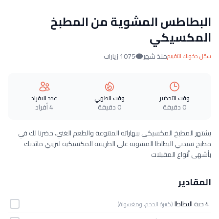
البطاطس المشوية من المطبخ
المكسيكي
منذ شهر
1075 زيارات
سجّل دخولك للتقييم
وقت التحضير
وقت الطهي
عدد الافراد
0 دقيقة
0 دقيقة
4 أفراد
يشتهر المطبخ المكسيكي ببهاراته المتنوعة والطعم الغني، حضرنا لك في
مطبخ سيدتي البطاطا المشوية على الطريقة المكسيكية لتزيني مائدتك
بأشهى أنواع المقبلات
المقادير
4 حبة
البطاطا
(كبيرة الحجم، ومغسولة)