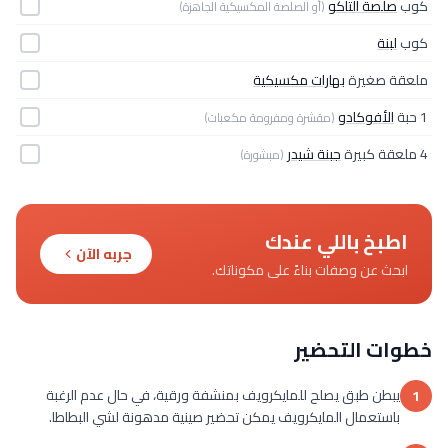
كوب
صلصة التاكو
(أو الصلصة المكسيكية الجاهزة)
كوب
لبنة
ملعقة صغيرة
بهارات مكسيكية
1 حبة
الأفوكادو
(مقشرة ومفرومة مكعبات)
4 ملعقة كبيرة
جبنة شيدر
(مبشورة)
اطبخ باللي عندك
جربه الآن
ابحث عن وصفات بناءً على مكوناتك.
خطوات التحضير
يبطن طبق يصلح للمايكرويف بمنشفة ورقية، في حال عدم الرغبة
1
باستعمال المايكرويف يمكن تحضير صينية مدهونة لشي البطاطا.