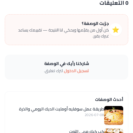
0 التعليقات
جرّبت الوصفة؟
⭐
كن أول من يقيّمها ويحكي لنا النتيجة — تقييمك يساعد
غيرك يقرر.
شاركنا رأيك في الوصفة
تسجيل الدخول
لترك تعليق.
أحدث الوصفات
طريقة عمل سوفليه أومليت الديك الرومي والذرة
2026-07-08
كب كيك مربى التوت