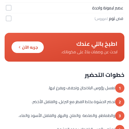
عصير ليمونة واحدة
فص
ثوم
(مهروس)
اطبخ باللي عندك
جربه الآن
ابحث عن وصفات بناءً على مكوناتك.
خطوات التحضير
تغسل رؤوس الباذنجان وتجفف ويفرغ لبها.
1
تحضر الحشوة بخلط الفطر مع البرغل، والفلفل الأخضر.
2
والطماطم، والصلصة والملح، والبهار، والفلفل الأسود والماء.
3