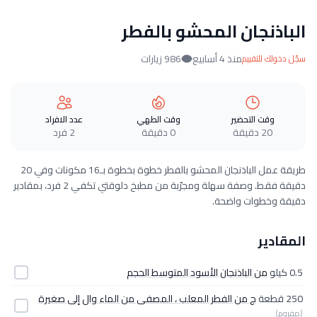
الباذنجان المحشو بالفطر
منذ 4 أسابيع
986 زيارات
سجّل دخولك للتقييم
وقت التحضير
وقت الطهي
عدد الافراد
20 دقيقة
0 دقيقة
2 فرد
طريقة عمل الباذنجان المحشو بالفطر خطوة بخطوة بـ16 مكونات وفي 20
دقيقة فقط. وصفة سهلة ومجرّبة من مطبخ دلوقتي تكفي 2 فرد، بمقادير
دقيقة وخطوات واضحة.
المقادير
0.5 كيلو
من الباذنجان الأسود المتوسط الحجم
250 قطعة
ج من الفطر المعلب ، المصفى من الماء وال إلى صغيرة
(مفروم)