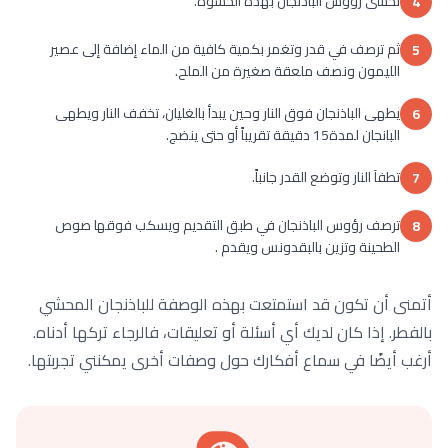
تحشى رؤوس الباذنجان بهذه الحشوة.
4
ثم ترصف في قدر وتغمر بكمية كافية من الماء إضافة إلى عصير
5
الليمون ونصف ملعقة صغيرة من الملح.
يطهى الباذنجان فوق النار وحين يبدأ بالغليان، تخفف النار ويطهى
6
البانجان لمدة15 دقيقة تقريباً أو حتى ينضج.
تطفآ النار وتوضع القدر جانباً.
7
ترصف رؤوس الباذنجان في طبق التقديم ويسكب فوقها صوص
8
الطحينة وتزين بالبقدونس ويقدم .
أتمنى أن تكون قد استمتعت بهذه الوصفة للباذنجان المحشي
بالفطر. إذا كان لديك أي أسئلة أو تعليقات، فالرجاء تركها أدناه.
أرغب أيضًا في سماع أفكارك حول وصفات أخرى يمكنني تجربتها.