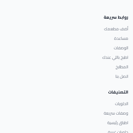
روابط سريعة
أضف مطعمك
مساعدة
الوصفات
اطبخ باللي عندك
المطابخ
اتصل بنا
التصنيفات
الحلويات
وصفات سريعة
اطباق رئيسية
حلويات غربية