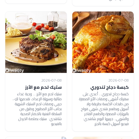
2026-07-08
2026-07-08
كبسة دجاج تندوري
ستيك لحم مع الأرز
كبسة دجاج تندوري .. أعدي على
ستيك لحم مع الأرز ... وجبة غداء
سفرتك أشهى وصفات الأرز المميزة
مثالية وسهلة الإعداد، نقدمها لكِ ،
من طبخات الكبسة بطريقة ولا
جربي وصفات لحم الستيك الشهية
أسهل وبطعم هندي شهي فواح
بجانب الأرز المطبوخ وطبق من
بالبهارات المميزة والطعم الفاخر
السلطة الغنية بالخضار الصحية
والشهي.. جربيها اليوم شاهدي:
شاهدي: ستيك بصلصة الخردل
فيديو أسهل كبسة بالجزر
بالفيديو