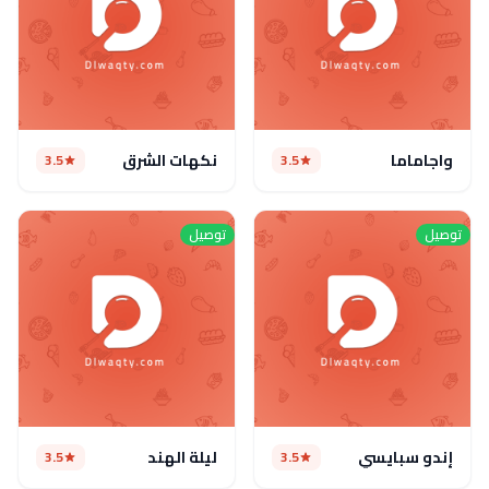
واجاماما
نكهات الشرق
3.5
3.5
توصيل
توصيل
إندو سبايسي
ليلة الهند
3.5
3.5