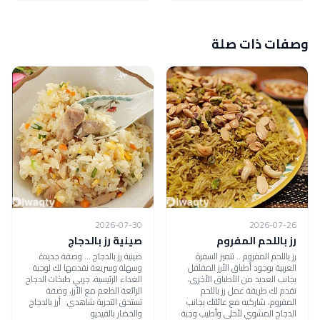
وصفات ذات صلة
2026-07-30
2026-07-26
رز باللحم المفروم
صينية رز بالدجاج
رز باللحم المفروم .. تتميز السفرة
صينية رز بالدجاج ... وصفة جديدة
العربية بوجود أطباق الأرز المفلفل
وسهلة وسريعة نقدمها لك لوجبة
بجانب العديد من الأطباق الأخرى،
الغداء الرئيسية، جربي طبخات الدجاج
نقدم لك طريقة عمل رز باللحم
الرائعة الطعم مع الأرز، وصفة
المفروم، شاركيه مع عائلتك بجانب
تستحق التجربة شاهدي: أرز بالدجاج
الدجاج المشوي لأحلى وأطيب وجبة
والخضار بالفيديو