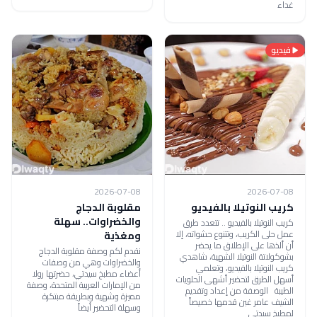
غداء
فيديو
2026-07-08
2026-07-08
كريب النوتيلا بالفيديو
مقلوبة الدجاج
والخضراوات.. سهلة
كريب النوتيلا بالفيديو .. تتعدد طرق
عمل حلى الكريب، وتتنوع حشواته، إلا
ومغذية
أن ألذها على الإطلاق ما يحضر
نقدم لكم وصفة مقلوبة الدجاج
بشوكولاتة النوتيلا الشهية، شاهدي
والخضراوات وهي من وصفات
كريب النوتيلا بالفيديو، وتعلمي
أعضاء مطبخ سيدتي، حضرتها رولا
أسهل الطرق لتحضير أشهى الحلويات
من الإمارات العربية المتحدة، وصفة
الطيبة الوصفة من إعداد وتقديم
مميزة وشهية وبطريقة مبتكرة
الشيف عامر غبن قدمها خصيصاً
وسهلة التحضير أيضاً
لمطبخ سيدتي