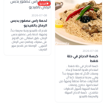
فيديو
2026-07-08
لحمة راس عصفور بدبس
الرمان بالفيديو
نقدم لك بالفيديو وجبة سريعة جداً،
وشهية، لحمة راس عصفور بدبس
الرمان، طبق استثنائي من اللحوم
على سفرتك، وبطعم دبس الرمان
الشهي الوصفة من تقديم سهر
الشريف
2026-07-08
كبسة الدجاج في حلة
ضغط
كبسة الدجاج في حلة ضغط ..
استخدام طنجرة الضغط لإعداد
وصفات الأكل له ميزة مهمة جداً
وهي سرعة تحضيرها، كما أن
للمأكولات مذاقاً مختلفاً وشهياً حين
استخدامها، حضري وصفات
الكبسة الشهية بأسهل الخطوات
شاهدي: كبسة الدجاج السهلة
والسريعة بالفيديو