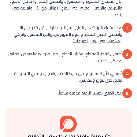
الأرز البسمتي المنقوع والمغسول، وأضيفي الملح، والفلفل الأسود،
والكركم، والزنجبيل، وقلبي حتى تتوزع البهارات مع الأرز، واتركيه حتى
ينضج.
بعد استواء الأرز، ضعي القليل من الزيت النباتي في قدر على النار،
2
وأضيفي البصل الأخضر، والثوم المهروس، والجزر المبشور، واتركي
المكونات حتى يذبل الجزر قليلاً.
أضيفي الفطر المقطع، وكرات الدجاج المقلية، والصويا صوص، وقلبي
3
بعد كل إضافة.
أضيفي الأرز المسلوق على خليط الخضار والدجاج، وقلبي المكونات
4
برفق حتى تتوزع وتتجانس.
زيني الطبق بحسب الرغبة قدميه ساخناً.
5
جرّب ميزة «اطبخ بما عندك» في التطبيق