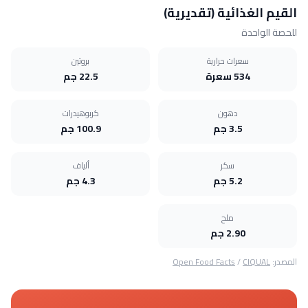
القيم الغذائية (تقديرية)
للحصة الواحدة
سعرات حرارية
بروتين
534 سعرة
22.5 جم
دهون
كربوهيدرات
3.5 جم
100.9 جم
سكر
ألياف
5.2 جم
4.3 جم
ملح
2.90 جم
المصدر:
CIQUAL
/
Open Food Facts