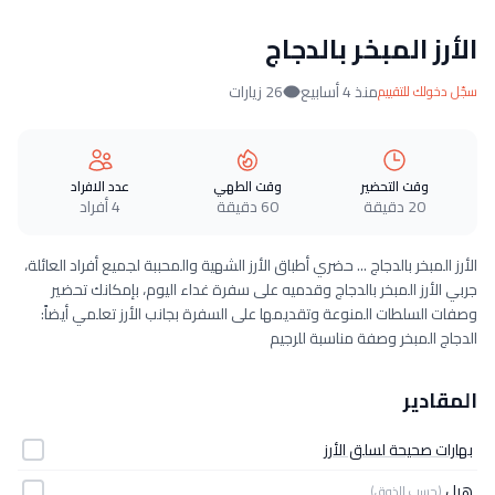
الأرز المبخر بالدجاج
منذ 4 أسابيع
26 زيارات
سجّل دخولك للتقييم
وقت التحضير
وقت الطهي
عدد الافراد
20 دقيقة
60 دقيقة
4 أفراد
الأرز المبخر بالدجاج ... حضري أطباق الأرز الشهية والمحببة لجميع أفراد العائلة،
جربي الأرز المبخر بالدجاج وقدميه على سفرة غداء اليوم، بإمكانك تحضير
وصفات السلطات المنوعة وتقديمها على السفرة بجانب الأرز تعلمي أيضاً:
الدجاج المبخر وصفة مناسبة للرجيم
المقادير
بهارات صحيحة لسلق الأرز
هيل
(حسب الذوق)