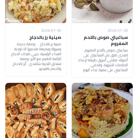
2026-07-30
2026-07-29
سباغيتي صوص باللحم
صينية رز بالدجاج
المفروم
صينية رز بالدجاج ... وصفة جديدة
وسهلة وسريعة نقدمها لك لوجبة
سباغيتي صوص باللحم المفروم ..
الغداء الرئيسية، جربي طبخات الدجاج
لتعدي طبق من السباغيتي على
الرائعة الطعم مع الأرز، وصفة
أصوله، تعلمي أسهل طريقة لإعداد
تستحق التجربة شاهدي: أرز بالدجاج
الصلصات الشهية، وقدمي
والخضار بالفيديو
السباغيتي على سفرة غداء اليوم