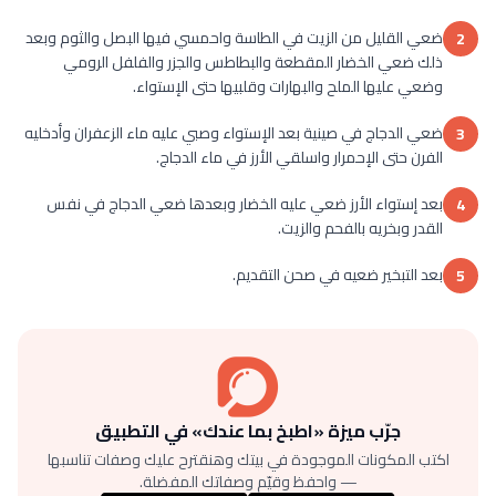
ضعي القليل من الزيت في الطاسة واحمسي فيها البصل والثوم وبعد
2
ذلك ضعي الخضار المقطعة والبطاطس والجزر والفلفل الرومي
وضعي عليها الملح والبهارات وقلبيها حتى الإستواء.
ضعي الدجاج في صينية بعد الإستواء وصبي عليه ماء الزعفران وأدخليه
3
الفرن حتى الإحمرار واسلقي الأرز في ماء الدجاج.
بعد إستواء الأرز ضعي عليه الخضار وبعدها ضعي الدجاج في نفس
4
القدر وبخريه بالفحم والزيت.
بعد التبخير ضعيه في صحن التقديم.
5
جرّب ميزة «اطبخ بما عندك» في التطبيق
اكتب المكونات الموجودة في بيتك وهنقترح عليك وصفات تناسبها
— واحفظ وقيّم وصفاتك المفضلة.