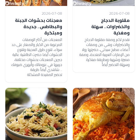
2026-07-08
2026-07-08
مقلوبة الدجاج
معجنات بحشوات الجبنة
والخضراوات.. سهلة
والبطاطس.. جديدة
ومغذية
ومبتكرة
نقدم لكم وصفة مقلوبة الدجاج
المعجنات من أكثر الوصفات
والخضراوات وهي من وصفات
المرغوبة من الكبار والصغار على حد
أعضاء مطبخ سيدتي، حضرتها رولا
سواء، تتنوع طرق العجينة وتتنوع
من الإمارات العربية المتحدة، وصفة
الحشوات أيضا حضرت الطاهية عالية
مميزة وشهية وبطريقة مبتكرة
جبرين المعجنات بحشوات مختلفة،
وسهلة التحضير أيضاً
جربيها في عزوماتك وأبهري ضيوفك
.. شاهدي أيضاً طريقة
تحضير الصفيحة المشكلة