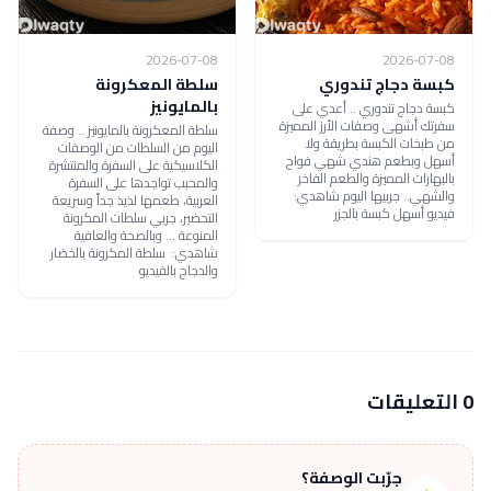
2026-07-08
2026-07-08
كبسة دجاج تندوري
سلطة المعكرونة
بالمايونيز
كبسة دجاج تندوري .. أعدي على
سفرتك أشهى وصفات الأرز المميزة
سلطة المعكرونة بالمايونيز .. وصفة
من طبخات الكبسة بطريقة ولا
اليوم من السلطات من الوصفات
أسهل وبطعم هندي شهي فواح
الكلاسيكية على السفرة والمنتشرة
بالبهارات المميزة والطعم الفاخر
والمحبب تواجدها على السفرة
والشهي.. جربيها اليوم شاهدي:
العربية، طعمها لذيذ جداً وسريعة
فيديو أسهل كبسة بالجزر
التحضير، جربي سلطات المكرونة
المنوعة ... وبالصحة والعافية
شاهدي: سلطة المكرونة بالخضار
والدجاج بالفيديو
0 التعليقات
جرّبت الوصفة؟