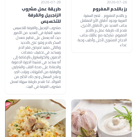
2026-07-28
2026-07-26
رز باللحم المفروم
طريقة عمل مشروب
الزنجبيل والقرفة
رز باللحم المفروم .. تتميز السفرة
العربية بوجود أطباق الأرز المفلفل
للتخسيس
بجانب العديد من الأطباق الأخرى،
مشروب الزنجبيل والقرفة للتخسيس
نقدم لك طريقة عمل رز باللحم
مفيد للغاية في العديد من الأمور
المفروم، شاركيه مع عائلتك بجانب
حيث أنه يعمل على تنظيم معدل
الدجاج المشوي لأحلى وأطيب وجبة
السكر بالدم وهو غني بالحديد
غداء
وبالتالي مفيد لمرضى فقر الدم
ويساعد في تخفيف معدلات
الدهون والكولسترول بالإضافة إلى
أنه يساعد في تنشيط الدورة الدموية
والحفاظ على صحة القلب والشرايين
والوقاية من الالتهابات ونزلات البرد
وعلاج السعال وغير ذلك الكثير من
الفوائد، لذا نقدم طريقة سهلة لعمل
مشروب القرفة في البيت .