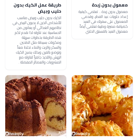
معمول بدون زبدة
طريقة عمل الكيك بدون
حليب وبيض
معمول بدون زبدة .. تعلمي كيفية
إعداد حلويات عيد الفطر، وقدمي
الكيك بدون حليب وبيض مناسب
المعمول على سفرتك في العيد
للأشخاص الذين لا يحبون البيض في
كضيافة مميزة وطيبة تعلمي أيضاً:
نظامهم الغذائي أو يعانون من
معمول العيد بالفستق الحلبي
الحساسية عند تناوله لذا نقدم لكم
هذه الطريقة بخطوات سهلة
ومكونات بسيطة مثل الطحين
والسكر والزيت والماء تخلط معاً
وتوضع بالفرن وبذلك يصبح الكيك
الهش واللذيذ جاهزاً لتناوله مع
المشروبات والعصائر المفضلة .