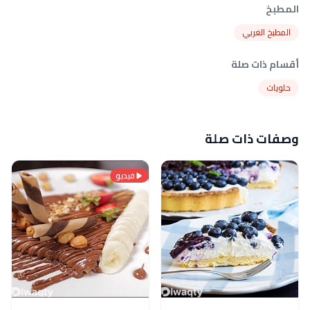
المطبخ
المطبخ الغربي
أقسام ذات صلة
حلويات
وصفات ذات صلة
فيديو