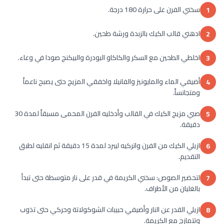
سخني الفرن على حرارة 180 درجة.
1
ادهني قالب الكيك بالزبدة ورشة طحين.
2
اخلطي الطحين مع السكر والكاكاو البودرة والبيكنج صودا في وعاء.
3
أضيفي الماء والمايونيز والفانيلا واخفقي المزيج حتى يصبح ناعماً
4
ومتجانساً.
صبي مزيج الكيك في القالب وأدخليه الفرن المحمى مسبقاً لمدة 30
5
دقيقة.
ازيلي الكيك من الفرن واتركيه ليبرد لمدة 15 دقيقة ثم انقليه لطبق
6
التقديم.
لتحضير الصوص: سخني الكريمة في قدر على نار متوسطة حتى تبدأ
7
بالغليان من الأطراف.
ازيلي القدر عن النار وأضيفي حبيبات الشوكولاتة وحركي حتى تذوب
8
وتتمازج مع الكريمة.