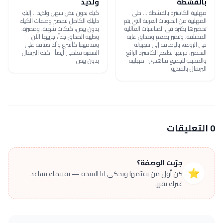
بالقشطة
ولذيذ
مهلبية الكاسترد بالقشطة ... حلى
كيك بدون بيض سهل ولذيذ .. إليكِ
المهلبية من الحلويات العربية التي يتم
دليلكِ الكامل لتحضير وصفات الكيك
تحضيرها بكثرة في المناسبات العائلية
بدون بيض، كيكات شهية، ومميزة،
المختلفة، وتتميز بطعم ومذاق غاية
وطيبة المذاق جداً، جربيها الآن
في الروعة، بالإضافة إلى سهولة
وقدميها كأسرع وألذ ضيافة على
التحضير، جربيها بطعم الكاسترد الرائع
السفرة تعلمي أيضاً: كيك البرتقال
والمحبب للجميع شاهدي: مهلبية
بدون بيض
البرتقال بالفيديو
0 التعليقات
جرّبت الوصفة؟
⭐
كن أول من يقيّمها ويحكي لنا النتيجة — تقييمك يساعد
غيرك يقرر.