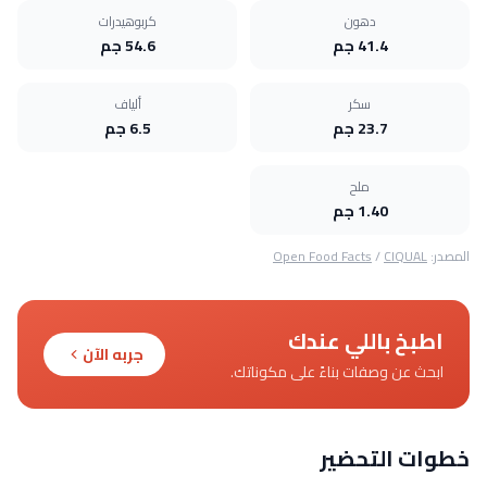
دهون
كربوهيدرات
41.4 جم
54.6 جم
سكر
ألياف
23.7 جم
6.5 جم
ملح
1.40 جم
المصدر:
CIQUAL
/
Open Food Facts
اطبخ باللي عندك
جربه الآن
ابحث عن وصفات بناءً على مكوناتك.
خطوات التحضير