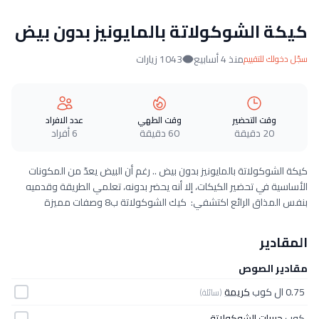
كيكة الشوكولاتة بالمايونيز بدون بيض
منذ 4 أسابيع
1043 زيارات
سجّل دخولك للتقييم
وقت التحضير
وقت الطهي
عدد الافراد
20 دقيقة
60 دقيقة
6 أفراد
كيكة الشوكولاتة بالمايونيز بدون بيض .. رغم أن البيض يعدّ من المكونات
الأساسية في تحضير الكيكات، إلا أنه يحضر بدونه، تعلمي الطريقة وقدميه
بنفس المذاق الرائع اكتشفي: كيك الشوكولاتة ب8 وصفات مميزة
المقادير
مقادير الصوص
0.75 ال كوب
كريمة
(سائلة)
كوب
حبيبات الشوكولاتة