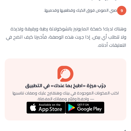
صبي الصوص فوق الكيك وقطعيها وقدميها.
9
وهناك لديك! كعكة المايونيز بالشوكولاتة رطبة ورقيقة ولذيذة
ولا تتطلب أي بيض. إذا جربت هذه الوصفة، فأخبرنا كيف اتضح في
التعليقات أدناه.
جرّب ميزة «اطبخ بما عندك» في التطبيق
اكتب المكونات الموجودة في بيتك وهنقترح عليك وصفات تناسبها
— واحفظ وقيّم وصفاتك المفضلة.