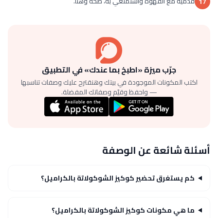
قدميه مع القهوة واستمتعي به، صحة وهنا.
17
جرّب ميزة «اطبخ بما عندك» في التطبيق
اكتب المكونات الموجودة في بيتك وهنقترح عليك وصفات تناسبها
— واحفظ وقيّم وصفاتك المفضلة.
أسئلة شائعة عن الوصفة
كم يستغرق تحضير كوكيز الشوكولاتة بالكراميل؟
ما هي مكونات كوكيز الشوكولاتة بالكراميل؟