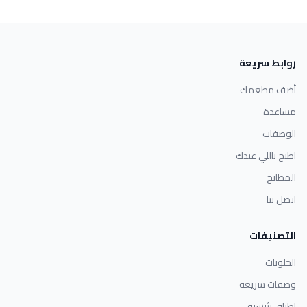
روابط سريعة
أضف مطعمك
مساعدة
الوصفات
اطبخ باللي عندك
المطابخ
اتصل بنا
التصنيفات
الحلويات
وصفات سريعة
اطباق رئيسية