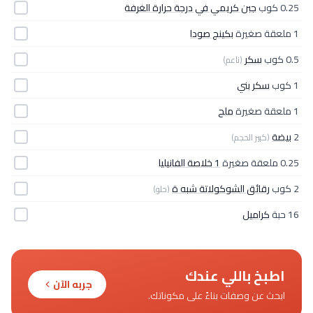
0.25 كوب
جبن كريمي في درجة حرارة الغرفة
1 ملعقة صغيرة
بكينج صودا
0.5 كوب
سكر
(ناعم)
1 كوب
سكر بني
1 ملعقة صغيرة
ملح
2
بيضة
(كبير الحجم)
0.25 ملعقة صغيرة
1 خلاصة الفانيليا
2 كوب
رقائق الشوكولاتة شبه ة
(حلو)
16 حبة
كراميل
اطبخ باللي عندك
جربه الآن
ابحث عن وصفات بناءً على مكوناتك.