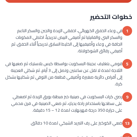
خطوات التحضير
في وعاء الخفق الكهربائي، اخفقي الزبدة والجبن والسكر الناعم
1
والسكر البني والفانيليا ثم أضيفي البيض تدريجياً، اخلطي المكونات
الجافة في وعاء وأضيفيها إلى الخليط السابق تدريجياً أثناء الخفق، ثم
أضيفي رقائق الشوكولاتة.
قومي بتغليف عجينة البسكويت بواسطة كيس بلاستيك ثم ضعيها في
5
الثلاجة لمدة لا تقل عن ساعتين وتصل إلى 3 أيام، ثم شكلي العجينة
إلى أقراص دائرية صغيرة وأضيفي قطعة من التوفي ثم شكليها بشكل
كرة.
رصي كرات البسكويت في صينية خبز مبطنة بورق الزبدة ثم اضعطي
9
على سطحها باستخدام راحة يديكِ، ثم ضعي الصينية في فرن محمي
على حرارة 350 درجة فهرنهايت لمدة 12 – 15 دقيقة.
ضعي الكوكيز على رف التبريد الشبكي لمدة 10 دقائق.
13