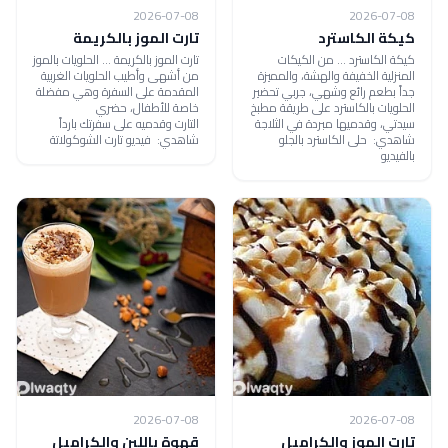
2026-07-08
2026-07-08
كيكة الكاسترد
تارت الموز بالكريمة
كيكة الكاسترد ... من الكيكات
تارت الموز بالكريمة ... الحلويات بالموز
المنزلية الخفيفة والهشة، والمميزة
من أشهى وأطيب الحلويات الغربية
جداً بطعم رائع وشهي، جربي تحضير
المقدمة على السفرة وهي مفضلة
الحلويات بالكاسترد على طريقة مطبخ
خاصة للأطفال، حضري
سيدتي، وقدميها مبردة في الثلاجة
التارت وقدميه على سفرتك بارداً
شاهدي: حلى الكاسترد بالجلو
شاهدي: فيديو تارت الشوكولاتة
بالفيديو
2026-07-08
2026-07-08
تارت الموز والكراميل
قهوة باللبن والكراميل