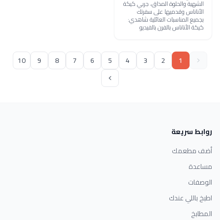
الشهية والحلوة المذاق، جربي كيكة
الأناناس وقدميها على سفرتك
بجميع المناسبات العائلية شاهدي:
كيكة الأناناس بالفرن بالفيديو
10
9
8
7
6
5
4
3
2
1
روابط سريعة
أضف مطعمك
مساعدة
الوصفات
اطبخ باللي عندك
المطابخ