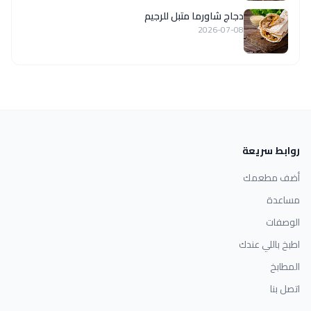
دجاج شاورما متبل للرجيم
2026-07-08
روابط سريعة
أضف مطعمك
مساعدة
الوصفات
اطبخ باللي عندك
المطابخ
اتصل بنا