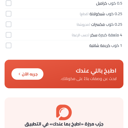
0.5 كوب
كراميل
0.25 كوب
شيكولاتة
(قطع)
0.25 كوب
مكسرات
(مجروشة)
4 ملعقة كبيرة
سكر
(حسب الرغبة)
1 كوب
كريمة شانتية
اطبخ باللي عندك
جربه الآن
ابحث عن وصفات بناءً على مكوناتك.
جرّب ميزة «اطبخ بما عندك» في التطبيق