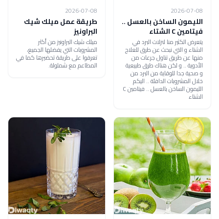
2026-07-08
2026-07-08
الليمون الساخن بالعسل ..
طريقة عمل ميلك شيك
فيتامين C الشتاء
البراونيز
يتعرض الكثير منا لنزلات البرد في
ميلك شيك البراونيز من أكثر
الشتاء و التي نبحث عن طرق للعلاج
المشروبات التي يفضلها الجميع،
منها عن طريق تناول جرعات من
تعرفوا على طريقة تحضيرها كما في
الأدوية .. و لكن هناك طرق طبيعية
المطاعم مع شملولة.
و صحية جدا للوقاية من البرد من
خلال المشروبات الدافئة .. اليكم
الليمون الساخن بالعسل .. فيتامين C
الشتاء