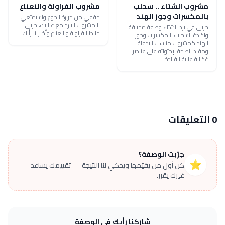
مشروب الشتاء .. سحلب
مشروب الفراولة والنعناع
بالمكسرات وجوز الهند
خففي من حرارة الجوع واستمتعي
بالمشروب البارد مع عائلتك، جربي
جربي في برد الشتاء وصفة مختلفة
خليط الفراولة والنعناع وأخبرينا رأيك!
ولذيذة للسحلب بالمكسرات وجوز
الهند كمشروب مناسب للتدفئة
ومفيد للصحة لإحتوائه على عناصر
غذائية عالية الفائدة.
0 التعليقات
جرّبت الوصفة؟
⭐
كن أول من يقيّمها ويحكي لنا النتيجة — تقييمك يساعد
غيرك يقرر.
شاركنا رأيك في الوصفة