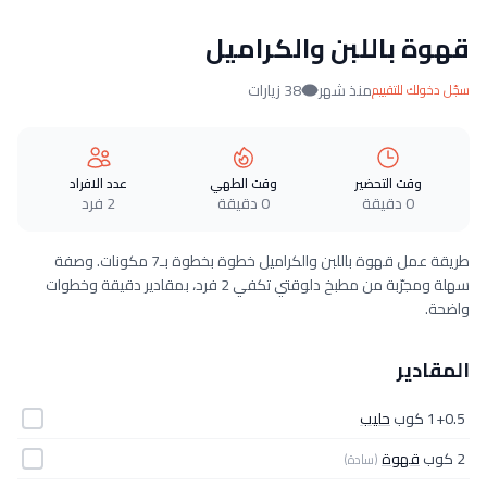
قهوة باللبن والكراميل
منذ شهر
38 زيارات
سجّل دخولك للتقييم
وقت التحضير
وقت الطهي
عدد الافراد
0 دقيقة
0 دقيقة
2 فرد
طريقة عمل قهوة باللبن والكراميل خطوة بخطوة بـ7 مكونات. وصفة
سهلة ومجرّبة من مطبخ دلوقتي تكفي 2 فرد، بمقادير دقيقة وخطوات
واضحة.
المقادير
1+0.5 كوب
حليب
2 كوب
قهوة
(سادة)