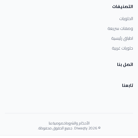
التصنيفات
الحلويات
وصفات سريعة
اطباق رئيسية
حلويات غربية
اتصل بنا
تابعنا
الأحكام والشروط
خصوصية
عنا
© 2026 Dlwaqty. جميع الحقوق محفوظة.
Powered by
GAIT