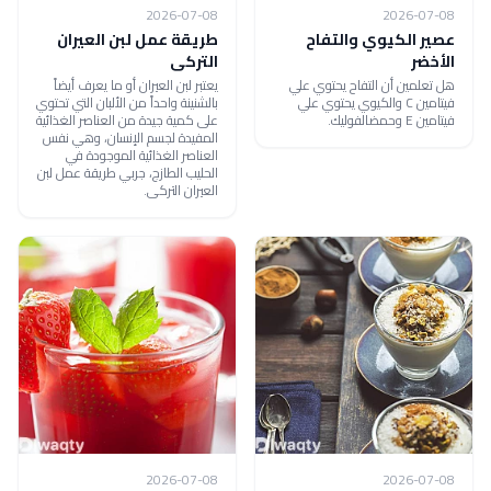
2026-07-08
2026-07-08
عصير الكيوي والتفاح
طريقة عمل لبن العيران
الأخضر
التركى
هل تعلمين أن التفاح يحتوي علي
يعتبر لبن العيران أو ما يعرف أيضاً
فيتامين C والكيوي يحتوي علي
بالشنينة واحداً من الألبان التي تحتوي
فيتامين E وحمضالفوليك.
على كمية جيدة من العناصر الغذائية
المفيدة لجسم الإنسان، وهي نفس
العناصر الغذائية الموجودة في
الحليب الطازج، جربي طريقة عمل لبن
العيران التركى.
2026-07-08
2026-07-08