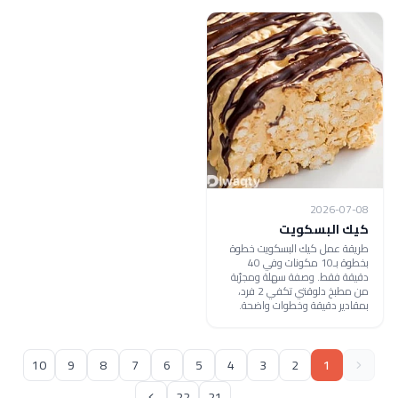
2026-07-08
كيك البسكويت
طريقة عمل كيك البسكويت خطوة
بخطوة بـ10 مكونات وفي 40
دقيقة فقط. وصفة سهلة ومجرّبة
من مطبخ دلوقتي تكفي 2 فرد،
بمقادير دقيقة وخطوات واضحة.
10
9
8
7
6
5
4
3
2
1
22
21
...