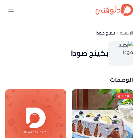
الرئيسية
بكينج صودا
بكينج صودا
الوصفات
فيديو