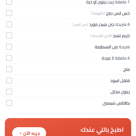
1 ملعقة
زيت زيتون او ذرة
خس ايس بيرج
(كابوتشا )
6 شريحة
جبن شيدر مورد
(جبن البرجر )
كريم تشيز
(الجبن المدخنة )
شريحة
من البسطرمة
6 ملعقة
3 مردة
ملح
فلفل اسود
زيتون مخلل
بطاطس شيبسى
اطبخ باللي عندك
جربه الآن