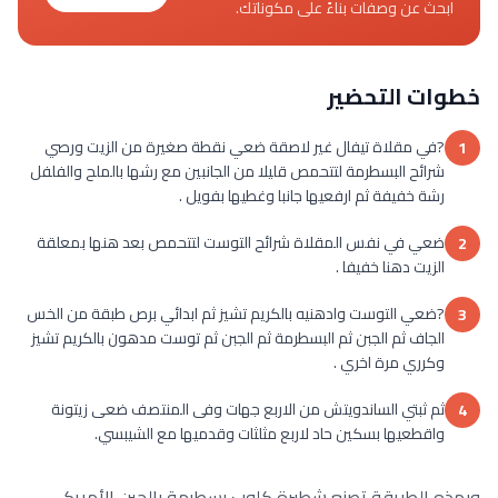
ابحث عن وصفات بناءً على مكوناتك.
خطوات التحضير
?في مقلاة تيفال غير لاصقة ضعي نقطة صغيرة من الزيت ورصي
1
شرائح البسطرمة لتتحمص قليلا من الجانبين مع رشها بالملح والفلفل
رشة خفيفة ثم ارفعيها جانبا وغطيها بفويل .
ضعي في نفس المقلاة شرائح التوست لتتحمص بعد هنها بمعلقة
2
الزيت دهنا خفيفا .
?ضعي التوست وادهنيه بالكريم تشيز ثم ابدائي برص طبقة من الخس
3
الجاف ثم الجبن ثم البسطرمة ثم الجبن ثم توست مدهون بالكريم تشيز
وكرري مرة اخري .
ثم ثبتي الساندويتش من الاربع جهات وفى المنتصف ضعى زيتونة
4
واقطعيها بسكين حاد لاربع مثلثات وقدميها مع الشيبسي.
وبهذه الطريقة تصنع شطيرة كلوب بسطرمة بالجبن الأمريكي.