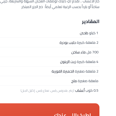
خبز الأعشاب .. نقدم لكِ دليلك لوصفات العجين السهلة والسريعة، جربي
ساخناً أو بارداً بحسب الرغبة تعلمي أيضاً: خبز الجزر المبتكر
المقادير
1 كيلو
طحين
2 ملعقة كبيرة
حليب بودرة
700 مل
ماء ساخن
4 ملعقة كبيرة
زيت الزيتون
2 ملعقة صغيرة
الخميرة الفورية
ملعقة صغيرة
ملح
0.5 كوب
أعشاب
(زعتر، بقدونس يابس، نعناع يابس، إكليل الجبل)
اطبخ باللي عندك