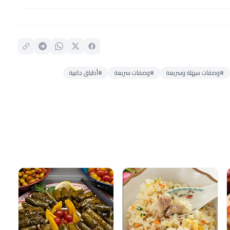
#وصفات سهلة وسريعة
#وصفات سريعة
#أطباق جانبية