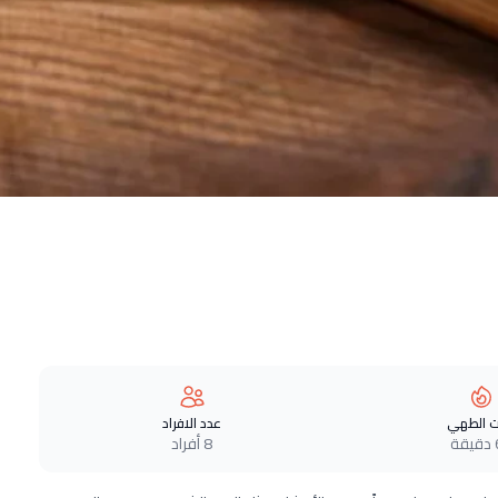
 الطهي
عدد الافراد
ة
8 أفراد