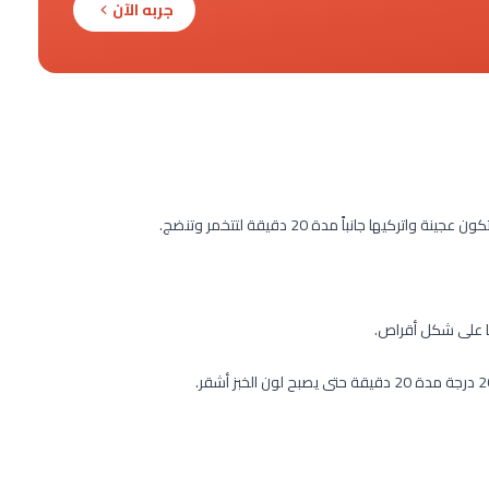
جربه الآن
ها جانباً مدة 20 دقيقة لتتخمر وتنضج.
ها على شكل أقراص.