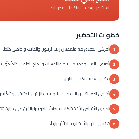
ابحث عن وصفات بناءً على مكوناتك.
خطوات التحضير
افركي الدقيق مع ملعقتين زيت الزيتون والحليب واخلطي جيّداً.
1
أضيفي الماء وخميرة البيرة والأعشاب والملح، اخلطي جيّداً حتّى تتكون عجينة واتركي
2
غطّي العجينة بكيس نايلون.
3
أخرجي العجينة من الوعاء، ادهنيها بزيت الزيتون المتبقي وشكّلي
4
افردي الأقراص لتأخذ شكلاً مسطحاً، واخبزيها بالفرن على حرارة 200 درجة مدة 20 دقيقة حتى يصبح لون الخبز أشقر.
5
قدّمي الخبز بالأعشاب ساخناً أو بارداً.
6