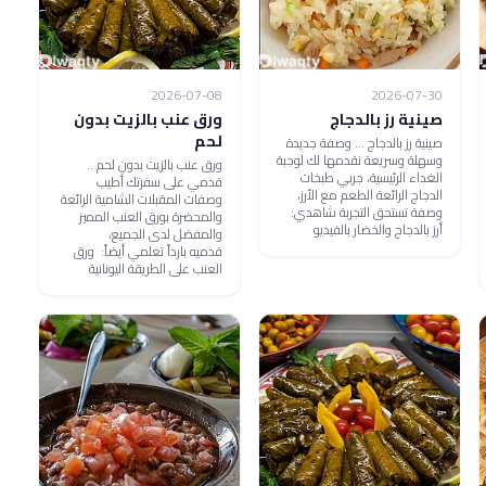
2026-07-08
2026-07-30
صينية رز بالدجاج
ورق عنب بالزيت بدون
لحم
صينية رز بالدجاج ... وصفة جديدة
وسهلة وسريعة نقدمها لك لوجبة
ورق عنب بالزيت بدون لحم ..
الغداء الرئيسية، جربي طبخات
قدمي على سفرتك أطيب
الدجاج الرائعة الطعم مع الأرز،
وصفات المقبلات الشامية الرائعة
وصفة تستحق التجربة شاهدي:
والمحضرة بورق العنب المميز
أرز بالدجاج والخضار بالفيديو
والمفضل لدى الجميع،
قدميه بارداً تعلمي أيضاً: ورق
العنب على الطريقة اليونانية