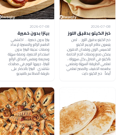
2026-07-08
2026-07-08
خبز الكيتو بدقيق اللوز
بيتزا بدون خميرة
خبز الكيتو بدقيق اللوز ... لمن
بيتزا بدون خميرة ... اكتشفي
يتبعون نظام الرجيم الكيتو
الطعم الرائع والمميزة لإعداد
لتخسيس الوزن وفقدان الدهون،
وصفات عجينة البيتزا بدون
يمكن صنع وصفات الخبز الخاصة
استخدام الخميرة، وصفة سهلة
بالكيتو في المنزل بكل سهولة ،
وسريعة وبنفس المذاق الرائع
تعلمي الطريقة السهلة وتمتعي
للبيتزا، جربيها اليوم في مطبخك
بطعمه الخفيف والمميز تعلمي
شاهدي: البيتزا بالخضار على
أيضاً: خبز الكيتو دايت
طريقة المطاعم بالفيديو