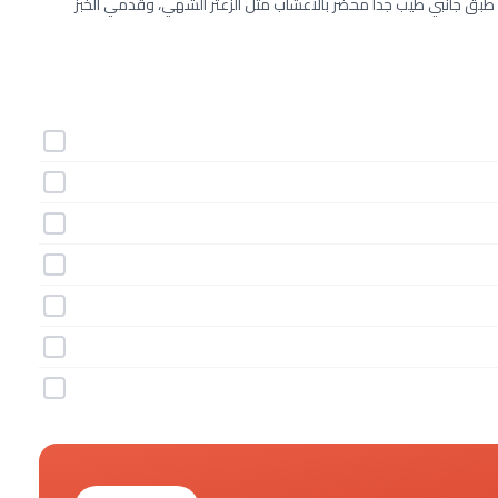
 طبق جانبي طيب جداً محضر بالأعشاب مثل الزعتر الشهي، وقدمي الخبز