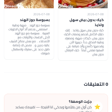
2026-07-08
2026-07-08
كيك بدون بيض سهل
بسبوسة جوز الهند
ولذيذ
بسبوسة جوز الهند .. شهية وطيبة
.. استمتعي بتحضير ألذ أنواع الحلويات
كيك بدون بيض سهل ولذيذ .. إليكِ
العربية .. بسبوسة مع جوز الهند
دليلكِ الكامل لتحضير وصفات الكيك
لأحلى الجلسات والأوقات مع
بدون بيض، كيكات شهية، ومميزة،
الأصدقاء .. مع بعض نصائح الشيف
وطيبة المذاق جداً، جربيها الآن
عالية جبرين و.. نضمن لك إضافة
وقدميها كأسرع وألذ ضيافة على
طبق جديد على سفرتك ولاستقبال
السفرة تعلمي أيضاً: كيك البرتقال
ضيوفك
بدون بيض
0 التعليقات
جرّبت الوصفة؟
⭐
كن أول من يقيّمها ويحكي لنا النتيجة — تقييمك يساعد