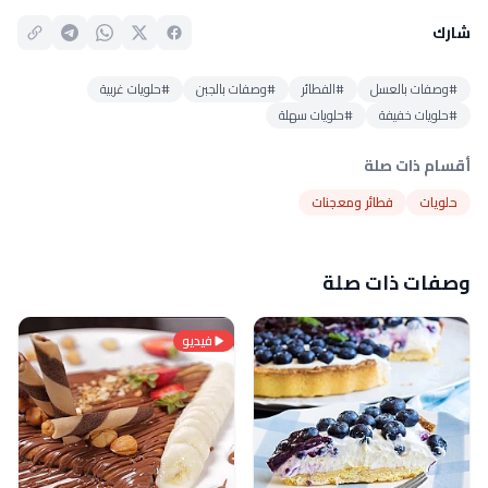
شارك
#وصفات بالعسل
#الفطائر
#وصفات بالجبن
#حلويات غربية
#حلويات خفيفة
#حلويات سهلة
أقسام ذات صلة
حلويات
فطائر ومعجنات
وصفات ذات صلة
فيديو