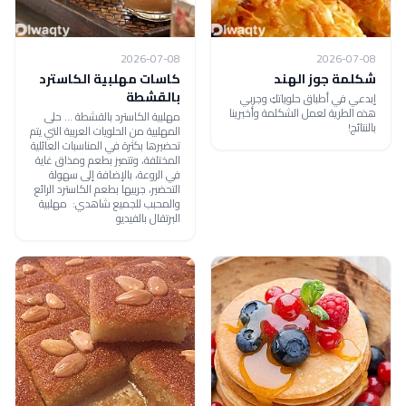
2026-07-08
2026-07-08
شكلمة جوز الهند
كاسات مهلبية الكاسترد
بالقشطة
إبدعي في أطباق حلوياتكِ وجربي
هذه الطرية لعمل الشكلمة وأخبرينا
مهلبية الكاسترد بالقشطة ... حلى
بالنتائج!
المهلبية من الحلويات العربية التي يتم
تحضيرها بكثرة في المناسبات العائلية
المختلفة، وتتميز بطعم ومذاق غاية
في الروعة، بالإضافة إلى سهولة
التحضير، جربيها بطعم الكاسترد الرائع
والمحبب للجميع شاهدي: مهلبية
البرتقال بالفيديو