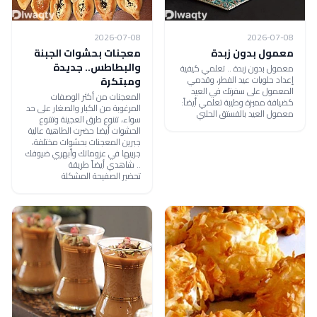
2026-07-08
2026-07-08
معمول بدون زبدة
معجنات بحشوات الجبنة
والبطاطس.. جديدة
معمول بدون زبدة .. تعلمي كيفية
إعداد حلويات عيد الفطر، وقدمي
ومبتكرة
المعمول على سفرتك في العيد
المعجنات من أكثر الوصفات
كضيافة مميزة وطيبة تعلمي أيضاً:
المرغوبة من الكبار والصغار على حد
معمول العيد بالفستق الحلبي
سواء، تتنوع طرق العجينة وتتنوع
الحشوات أيضا حضرت الطاهية عالية
جبرين المعجنات بحشوات مختلفة،
جربيها في عزوماتك وأبهري ضيوفك
.. شاهدي أيضاً طريقة
تحضير الصفيحة المشكلة