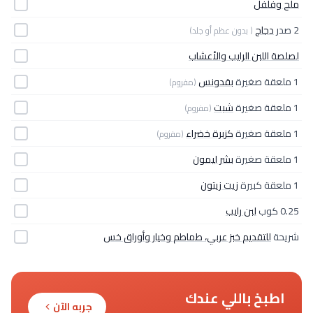
ملح وفلفل
2 صدر
دجاج
( بدون عظم أو جلد)
لصلصة اللبن الرايب والأعشاب
1 ملعقة صغيرة
بقدونس
(مفروم)
1 ملعقة صغيرة
شبت
(مفروم)
1 ملعقة صغيرة
كزبرة خضراء
(مفروم)
1 ملعقة صغيرة
بشر ليمون
1 ملعقة كبيرة
زيت زيتون
0.25 كوب
لبن رايب
شريحة
للتقديم خبز عربي، طماطم وخيار وأوراق خس
اطبخ باللي عندك
جربه الآن