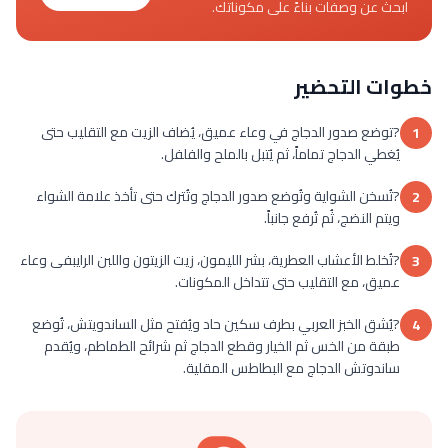
ابحث عن وصفات بناءً على مكوناتك.
خطوات التحضير
?توضع صدور الدجاج في وعاء عميق، يُضاف الزيت مع التقليب حتى
1
يُغطي الدجاج تماماً، ثم يُتبل بالملح والفلفل.
?تُسخن الشواية وتُوضع صدور الدجاج وتُترك حتى تأخذ علامة الشواء
2
ويتم النضج، ثُم تُرفع جانباً.
?تُخلط الأعشاب العطرية، بشر الليمون، زيت الزيتون واللبن الرايبفى وعاء
3
عميق، مع التقليب حتى تتداخل المكونات.
?يُشق الخبز العربي بطرف سكين حاد ويُفتح مثل الساندويتش، تُوضع
4
طبقة من الخس ثم الخيار وقطع الدجاج ثم شرائح الطماطم، ويُقدم
ساندوتش الدجاج مع البطاطس المقلية.