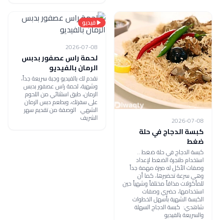
فيديو
2026-07-08
لحمة راس عصفور بدبس
الرمان بالفيديو
نقدم لك بالفيديو وجبة سريعة جداً،
وشهية، لحمة راس عصفور بدبس
الرمان، طبق استثنائي من اللحوم
على سفرتك، وبطعم دبس الرمان
الشهي الوصفة من تقديم سهر
الشريف
2026-07-08
كبسة الدجاج في حلة
ضغط
كبسة الدجاج في حلة ضغط ..
استخدام طنجرة الضغط لإعداد
وصفات الأكل له ميزة مهمة جداً
وهي سرعة تحضيرها، كما أن
للمأكولات مذاقاً مختلفاً وشهياً حين
استخدامها، حضري وصفات
الكبسة الشهية بأسهل الخطوات
شاهدي: كبسة الدجاج السهلة
والسريعة بالفيديو