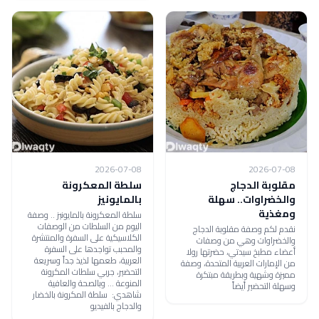
2026-07-08
2026-07-08
مقلوبة الدجاج
سلطة المعكرونة
والخضراوات.. سهلة
بالمايونيز
ومغذية
سلطة المعكرونة بالمايونيز .. وصفة
اليوم من السلطات من الوصفات
نقدم لكم وصفة مقلوبة الدجاج
الكلاسيكية على السفرة والمنتشرة
والخضراوات وهي من وصفات
والمحبب تواجدها على السفرة
أعضاء مطبخ سيدتي، حضرتها رولا
العربية، طعمها لذيذ جداً وسريعة
من الإمارات العربية المتحدة، وصفة
التحضير، جربي سلطات المكرونة
مميزة وشهية وبطريقة مبتكرة
المنوعة ... وبالصحة والعافية
وسهلة التحضير أيضاً
شاهدي: سلطة المكرونة بالخضار
والدجاج بالفيديو