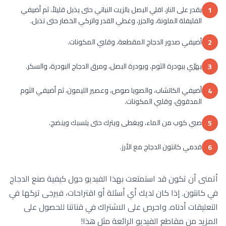
بقدر على النار، اقلي البصل بالزيت النباتي حتى يذبل قليلاً، ثم أضيفي
1
الفليفلة الملونة، والجزر، وغطي القدر واتركي الخضار حتى تذبل.
أضيفي صدور الدجاج المقطعة، وقلبي المكونات.
2
بهرّي ببودرة الثوم، وبودرة البصل، ومرق الدجاج البودرة، والسكر.
3
أضيفي الكاتشاب، والصويا صوص، وعصير الليمون، ثم أضيفي الثوم
4
المدقوق، وقلبي المكونات.
صبي كوب من الماء، ويغطى ويترك حتى يتسبك وينضج.
5
قدمي كانتون الدجاج مع الأرز.
6
أتمنى أن تكون قد استمتعت بهذا الفيديو حول كيفية صنع الدجاج
في كانتون. إذا كان لديك أي أسئلة أو اقتراحات، فيرجى تركها في
التعليقات أدناه. واحرص على الاشتراك في قناتنا للحصول على
المزيد من مقاطع الفيديو الرائعة مثل هذا!