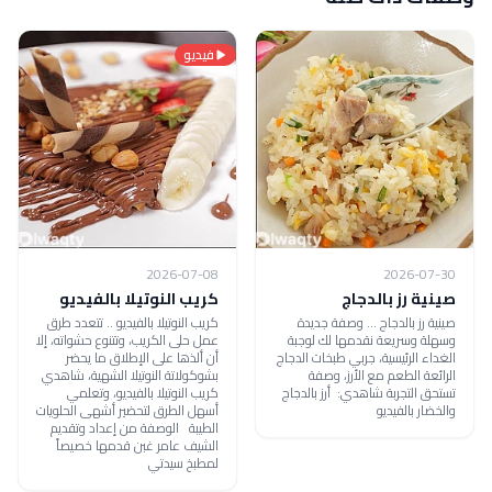
فيديو
2026-07-08
2026-07-30
صينية رز بالدجاج
كريب النوتيلا بالفيديو
صينية رز بالدجاج ... وصفة جديدة
كريب النوتيلا بالفيديو .. تتعدد طرق
وسهلة وسريعة نقدمها لك لوجبة
عمل حلى الكريب، وتتنوع حشواته، إلا
الغداء الرئيسية، جربي طبخات الدجاج
أن ألذها على الإطلاق ما يحضر
الرائعة الطعم مع الأرز، وصفة
بشوكولاتة النوتيلا الشهية، شاهدي
تستحق التجربة شاهدي: أرز بالدجاج
كريب النوتيلا بالفيديو، وتعلمي
والخضار بالفيديو
أسهل الطرق لتحضير أشهى الحلويات
الطيبة الوصفة من إعداد وتقديم
الشيف عامر غبن قدمها خصيصاً
لمطبخ سيدتي