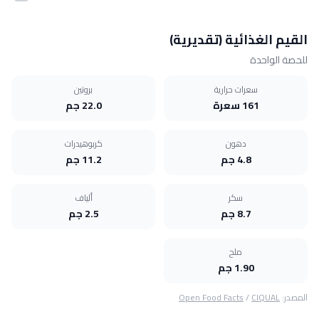
القيم الغذائية (تقديرية)
للحصة الواحدة
سعرات حرارية
بروتين
161 سعرة
22.0 جم
دهون
كربوهيدرات
4.8 جم
11.2 جم
سكر
ألياف
8.7 جم
2.5 جم
ملح
1.90 جم
المصدر:
CIQUAL
/
Open Food Facts