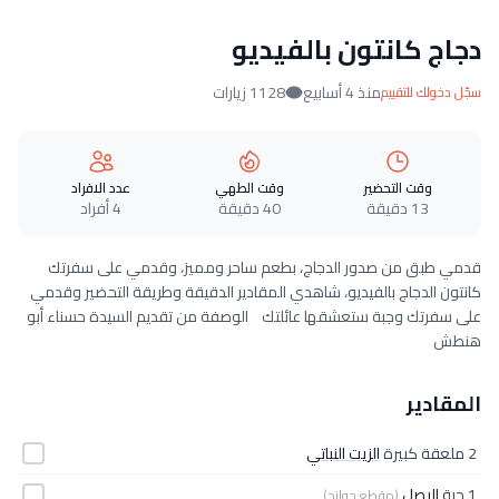
دجاج كانتون بالفيديو
منذ 4 أسابيع
1128 زيارات
سجّل دخولك للتقييم
وقت التحضير
وقت الطهي
عدد الافراد
13 دقيقة
40 دقيقة
4 أفراد
قدمي طبق من صدور الدجاج، بطعم ساحر ومميز، وقدمي على سفرتك
كانتون الدجاج بالفيديو، شاهدي المقادير الدقيقة وطريقة التحضير وقدمي
على سفرتك وجبة ستعشقها عائلتك الوصفة من تقديم السيدة حسناء أبو
هنطش
المقادير
2 ملعقة كبيرة
الزيت النباتي
1 حبة
البصل
(مقطع جوانح)