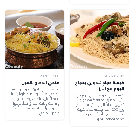
2026-07-08
2026-07-08
كبسة دجاج تندوري بدجاج
مندي الدجاج بالفرن
اليوم مع الأرز
مندي الدجاج بالفرن .. جربي وصفة
المندي لعائلتك وستصبح طبقاً رئيسياً
كبسة دجاج تندوري بدجاج اليوم مع
مفضلاً على مائدتك، وصفة سهلة
الأرز ... حضري وصفة كبسة دجاج
وسريعة وطيبة المذاق جداً، جربيها
تندروي بدجاج اليوم المتوسط الحجم
وشاركينا رأيك بالطعم تعلمي أيضاً:
وزن 1200 غم، وصفة غداء شهية
صوص المندي
وسهلة تعلمي أيضاً: الدقوس
خطوة بخطوة بالصور