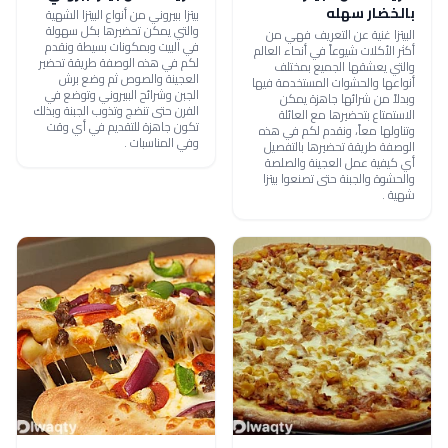
بالخضار سهله
بيتزا ببيروني من أنواع البيتزا الشهية
والتي يمكن تحضيرها بكل سهولة
البيتزا غنية عن التعريف فهي من
في البيت وبمكونات بسيطة ونقدم
أكثر الأكلات شيوعاً في أنحاء العالم
لكم في هذه الوصفة طريقة تحضير
والتي يعشقها الجميع بمختلف
العجينة والصوص ثم وضع برش
أنواعها والحشوات المستخدمة فيها
الجبن وشرائح الببيروني وتوضع في
وبدلاً من شرائها جاهزة يمكن
الفرن حتى تنضج وتذوب الجبنة وبذلك
الاستمتاع بتحضيرها مع العائلة
تكون جاهزة للتقديم في أي وقت
وتناولها معاً، ونقدم لكم في هذه
وفي المناسبات .
الوصفة طريقة تحضيرها بالتفصيل
أي كيفية عمل العجينة والصلصة
والحشوة والجبنة حتى تصنعوا بيتزا
شهية .