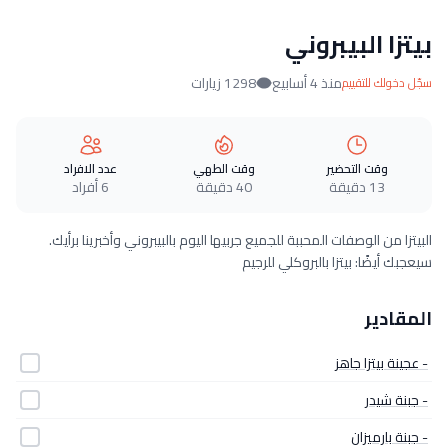
بيتزا البيبروني
منذ 4 أسابيع
1298 زيارات
سجّل دخولك للتقييم
وقت التحضير
وقت الطهي
عدد الافراد
13 دقيقة
40 دقيقة
6 أفراد
البيتزا من الوصفات المحببة للجميع جربيها اليوم بالبيبروني وأخبرينا برأيك.
سيعجبك أيضًا: بيتزا بالبروكلي للرجيم
المقادير
- عجينة بيتزا جاهز
- جبنة شيدر
- جبنة بارميزان