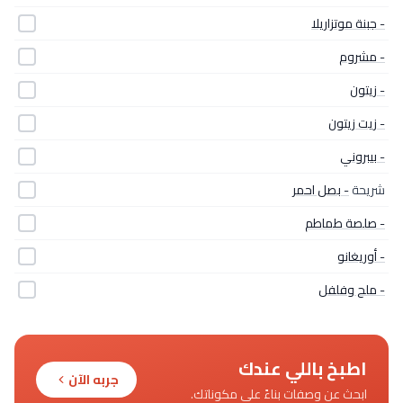
- جبنة موتزاريلا
- مشروم
- زيتون
- زيت زيتون
- بيبروني
شريحة
- بصل احمر
- صلصة طماطم
- أوريغانو
- ملح وفلفل
اطبخ باللي عندك
جربه الآن
ابحث عن وصفات بناءً على مكوناتك.