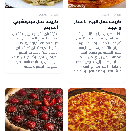
2026-07-08
2026-07-08
طريقة عمل البيتزا بالفطر
طريقة عمل فيتوتشيني
والجبنة
ألفريدو
بيتزا الفطر من أنواع البيتزا الشهية
فيتوتشيني ألفريدو هي وصفة من
والسهلة التي يمكنك تحضيرها في
وصفات المطبخ الايطالي التي تعد
أي وقت لأطفالك وعائلتك لأنهم
من معكرونة الفيتوتشيني ذات
يحبونها بالتأكيد وها هي طريقة
الخيوط العريضة التي تضاف اليها
تحضير العجينة مع حشوة رائعة
الزبدة والجبن لإكسابها الطعم
مكونة بشكل رئيسي من شرائح
الكريمي اللذيذ ، وأصبح الآن يضاف
الفطر بالإضافة إلى الصوص الأحمر
اليها اجبان وخضار مختلفة لمجرد
والفلفل الأخضر وشرائح الزيتون
التنوع في الطعم والنكهة.
وبرش الجبن وتوضع بالفرن وبالعافية
.