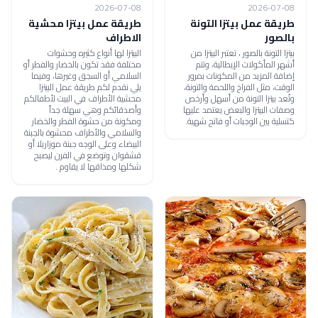
2026-07-08
2026-07-08
طريقة عمل بيتزا التونة
طريقة عمل بيتزا محشية
بالصور
الاطراف
بيتزا التونة بالصور ، تعتبر البيتزا من
البيتزا لها أنواع كثيره وحشوات
أشهر المأكولات الإيطالية، وتتم
مختلفة فقد تكون بالخضار والفطر أو
إضافة المزيد من المكونات بمرور
السلامي أو السجق وغيرها، وفيما
الوقت، مثل الفراخ واللحمة والتونة،
يلي نقدم لكم طريقة عمل البيتزا
وتُعد بيتزا التونة من أسهل وأرخص
محشية الأطراف في البيت لأطفالكم
وصفات البيتزا والبعض يعتمد عليها
وأصدقائكم وهي سهلة جداً
كتسلية بين الوجبات أو فاتح شهية.
ومكونة من حشوة الفطر والخضار
والسلامي والأطراف محشوة بالجبنة
البيضاء وعلى الوجه جبنة موزاريلا أو
قشقوان وتوضع في الفرن ليصبح
شكلها ومذاقها لا يقاوم .