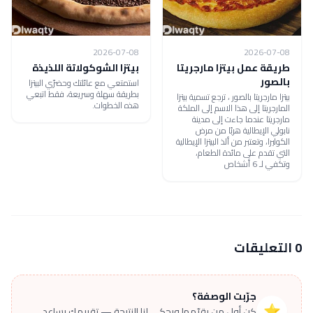
2026-07-08
2026-07-08
طريقة عمل بيتزا مارجريتا
بيتزا الشوكولاتة اللذيذة
بالصور
استمتعي مع عائلتك وحضرّي البيتزا
بطريقة سهلة وسريعة، فقط اتبعي
بيتزا مارجريتا بالصور ، ترجع تسمية بيتزا
هذه الخطوات.
المارجريتا إلى هذا الاسم إلى الملكة
مارجريتا عندما جاءت إلى مدينة
نابولي الإيطالية هربًا من مرض
الكوليرا، وتعتبر من ألذ البيتزا الإيطالية
التي تقدم على مائدة الطعام،
وتكفي لـ 6 أشخاص
0 التعليقات
جرّبت الوصفة؟
⭐
كن أول من يقيّمها ويحكي لنا النتيجة — تقييمك يساعد