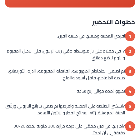
خطوات التحضير
افردي العجينة وضعيها في صينية الفرن.
1
? في مقلاة على نار متوسطة حمّي زيت الزيتون، قلي البصل المفروم
2
والثوم لبضع دقائق
ثم اضيفي الطماطم المهروسة، الفليفلة المفرومة، الذرة، الأوريغانو،
3
صلصة الطماطم، فلفل أسود والملح.
نطهو لمدة حوالي ربع ساعة.
4
?اسكبي الصلصة على العجينة وافرديها ثم ضعي شرائح الببروني ورشّي
5
الجبنة المبروشة. زيّني بشرائح الفطر والزيتون الأسود.
?اخبزيها في فرن محمّى على درجة حرارة 200 مئوية لمدة 20-30
6
دقيقة إلى أن تحمرّ.