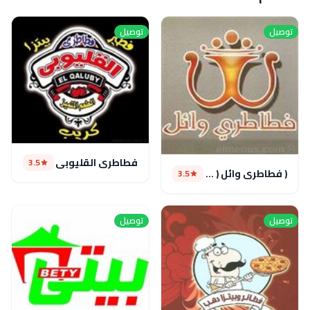
توصيل
توصيل
فطاطرى القليوبى
3.5
( فطاطرى وائل ( مغلق مؤقتا
3.5
توصيل
توصيل