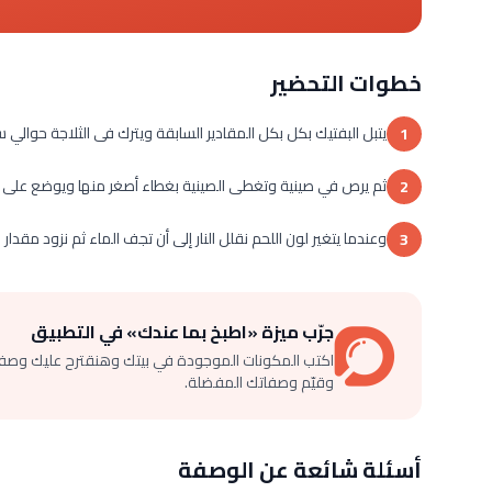
خطوات التحضير
يتبل البفتيك بكل بكل المقادير السابقة ويترك فى الثلاجة حوالي س
1
ثم يرص في صينية وتغطى الصينية بغطاء أصغر منها ويوضع على الن
2
وعندما يتغير لون اللحم نقلل النار إلى أن تجف الماء ثم نزود مقدا
3
جرّب ميزة «اطبخ بما عندك» في التطبيق
اكتب المكونات الموجودة في بيتك وهنقترح عليك وصف
وقيّم وصفاتك المفضلة.
أسئلة شائعة عن الوصفة