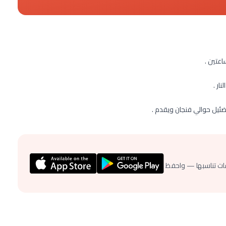
اعتين .
ار .
ر ضئيل حوالي فنجان ويقدم .
ات تناسبها — واحفظ