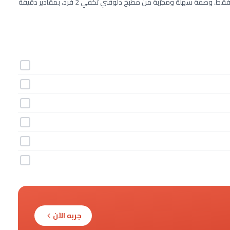
طريقة عمل بيكاتا بالزنجبيل خطوة بخطوة بـ6 مكونات وفي 20 دقيقة فقط. وصفة سهلة ومجرّبة من مطبخ دلوقتي تكفي 2 فرد، بمقادير دقيقة
جربه الآن