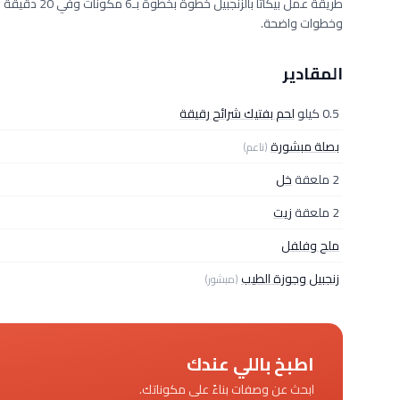
وخطوات واضحة.
المقادير
0.5 كيلو
لحم بفتيك شرائح رقيقة
بصلة مبشورة
(ناعم)
2 ملعقة
خل
2 ملعقة
زيت
ملح وفلفل
زنجبيل وجوزة الطيب
(مبشور)
اطبخ باللي عندك
ابحث عن وصفات بناءً على مكوناتك.