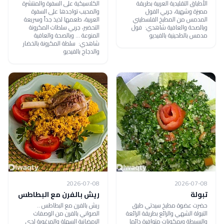
الأطباق التقليدية العربية بطريقة
الكلاسيكية على السفرة والمنتشرة
مميزة وشهية، جربي الفول
والمحبب تواجدها على السفرة
المدمس من المطبخ الفلسطيني
العربية، طعمها لذيذ جداً وسريعة
وبالصحة والعافية شاهدي: فول
التحضير، جربي سلطات المكرونة
مدمس بالطحينية بالفيديو
المنوعة ... وبالصحة والعافية
شاهدي: سلطة المكرونة بالخضار
والدجاج بالفيديو
2026-07-08
2026-07-08
تبولة
ريش بالفرن مع البطاطس
حضرت عضوة مطبخ سيدتي طبق
ريش بالفرن مع البطاطس ..
التبولة الشهي والرائع بطريقة الرائعة
الصواني بالفرن من الوصفات
والبسيطة وبمكونات متوافرة دائما
الرمضانية السهلة والمرغوبة لدى