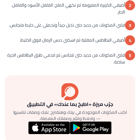
أضيفي الكزبرة المفرومة ثم نكهي الملح، الفلفل الأسود والفلفل
2
الحار.
قلبي المكونات من جديد حتى تذبل جيداً وتحصلي على خليط متجانس.
3
أضيفي البطاطس المقلية ثم اسكبي دبس الرمان فوق الخليط.
4
قلبي المكونات من جديد حتى تتجانس ثم قدمي طبق البطاطس الحرة
5
ساخنة.
جرّب ميزة «اطبخ بما عندك» في التطبيق
اكتب المكونات الموجودة في بيتك وهنقترح عليك وصفات تناسبها
— واحفظ وقيّم وصفاتك المفضلة.