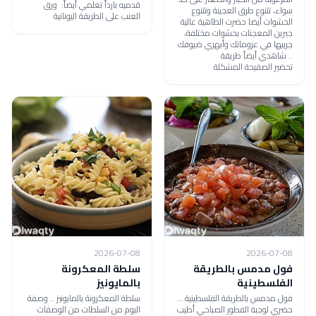
قدميه بارداً تعلمي أيضاً: ورق
سواء، تتنوع طرق العجينة وتتنوع
العنب على الطريقة اليونانية
الحشوات أيضا حضرت الطاهية عالية
جبرين المعجنات بحشوات مختلفة،
جربيها في عزوماتك وأبهري ضيوفك
.. شاهدي أيضاً طريقة
تحضير الصفيحة المشكلة
2026-07-08
2026-07-08
فول مدمس بالطريقة
سلطة المعكرونة
الفلسطينية
بالمايونيز
فول مدمس بالطريقة الفلسطينية ...
سلطة المعكرونة بالمايونيز .. وصفة
حضري لوجبة الفطور الصباحي أطيب
اليوم من السلطات من الوصفات