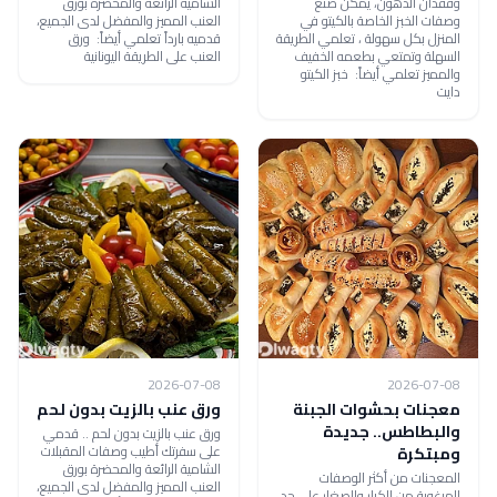
وفقدان الدهون، يمكن صنع
الشامية الرائعة والمحضرة بورق
وصفات الخبز الخاصة بالكيتو في
العنب المميز والمفضل لدى الجميع،
المنزل بكل سهولة ، تعلمي الطريقة
قدميه بارداً تعلمي أيضاً: ورق
السهلة وتمتعي بطعمه الخفيف
العنب على الطريقة اليونانية
والمميز تعلمي أيضاً: خبز الكيتو
دايت
2026-07-08
2026-07-08
معجنات بحشوات الجبنة
ورق عنب بالزيت بدون لحم
والبطاطس.. جديدة
ورق عنب بالزيت بدون لحم .. قدمي
على سفرتك أطيب وصفات المقبلات
ومبتكرة
الشامية الرائعة والمحضرة بورق
المعجنات من أكثر الوصفات
العنب المميز والمفضل لدى الجميع،
المرغوبة من الكبار والصغار على حد