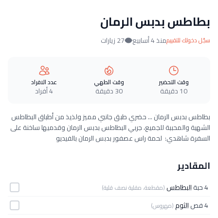
بطاطس بدبس الرمان
منذ 4 أسابيع
27 زيارات
سجّل دخولك للتقييم
وقت التحضير
وقت الطهي
عدد الافراد
10 دقيقة
30 دقيقة
4 أفراد
بطاطس بدبس الرمان ... حضري طبق جانبي مميز ولذيذ من أطباق البطاطس
الشهية والمحببة للجميع، جربي البطاطس بدبس الرمان وقدميها ساخنة على
السفرة شاهدي: لحمة راس عصفور بدبس الرمان بالفيديو
المقادير
4 حبة
البطاطس
(مقطعة، مقلية نصف قلية)
4 فص
الثوم
(مهروس)