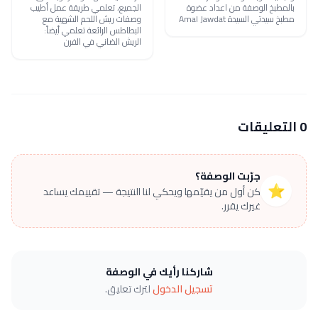
بالمطبخ الوصفة من اعداد عضوة
الجميع، تعلمي طريقة عمل أطيب
مطبخ سيدتي السيدة Amal Jawdat
وصفات ريش اللحم الشهية مع
البطاطس الرائعة تعلمي أيضاً:
الريش الضاني في الفرن
0 التعليقات
جرّبت الوصفة؟
⭐
كن أول من يقيّمها ويحكي لنا النتيجة — تقييمك يساعد
غيرك يقرر.
شاركنا رأيك في الوصفة
تسجيل الدخول
لترك تعليق.