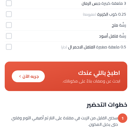
3 ملعقة كبيرة
دبس الرمان
0.25 كوب
الكزبرة
(مفرومة)
رشّة
ملح
رشّة
فلفل أسود
0.5 ملعقة صغيرة
الفلفل الاحمر ال
(حار)
اطبخ باللي عندك
جربه الآن
ابحث عن وصفات بناءً على مكوناتك.
خطوات التحضير
سخني القليل من الزيت في مقلاة على النار ثم أضيفي الثوم وقلبي
1
حتى يذبل المكون.