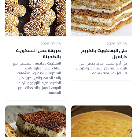
2026-07-08
2026-07-08
حلى البسكويت بالكريم
طريقة عمل البسكويت
كراميل
بالطحينة
في أيام الصيف الحارة، حضري حلي
البسكويت بالطحينة ، استمتعي مع
باردة سريعة من البسكويت والكرميل
عائلتك بتحضير وتناول هذه
في اقل من نصف ساعة.
البسكويتات الصغيرة المتشققة،
رائعة الطعم، والتي تتكون من
الطحينة، دقيق اللوز وجوز الهند،
القرفة، العسل والمغطاة ببذور
السمسم.