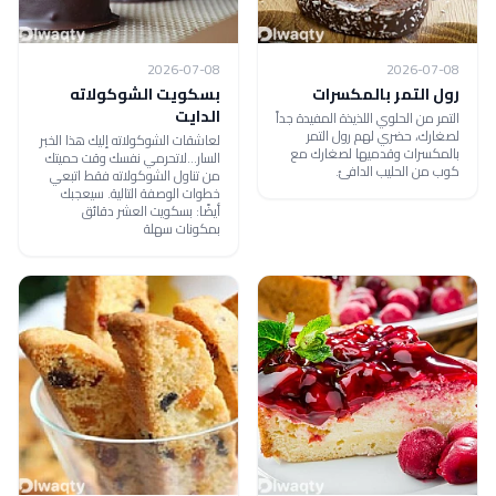
2026-07-08
2026-07-08
رول التمر بالمكسرات
بسكويت الشوكولاته
الدايت
التمر من الحلوي اللذيذة المفيدة جداً
لصغارك، حضري لهم رول التمر
لعاشقات الشوكولاته إليك هذا الخبر
بالمكسرات وقدميها لصغارك مع
السار...لاتحرمي نفسك وقت حميتك
كوب من الحليب الدافئ.
من تناول الشوكولاته فقط اتبعي
خطوات الوصفة التالية. سيعجبك
أيضًا: بسكويت العشر دقائق
بمكونات سهلة