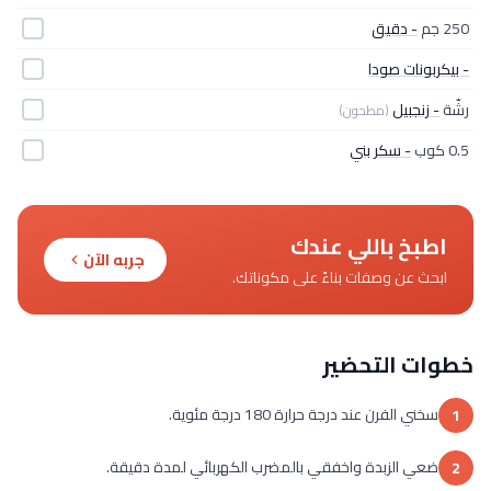
250 جم
- دقيق
- بيكربونات صودا
رشّة
- زنجبيل
(مطحون)
0.5 كوب
- سكر بني
اطبخ باللي عندك
جربه الآن
ابحث عن وصفات بناءً على مكوناتك.
خطوات التحضير
سخني الفرن عند درجة حرارة 180 درجة مئوية.
1
ضعي الزبدة واخفقي بالمضرب الكهربائي لمدة دقيقة.
2