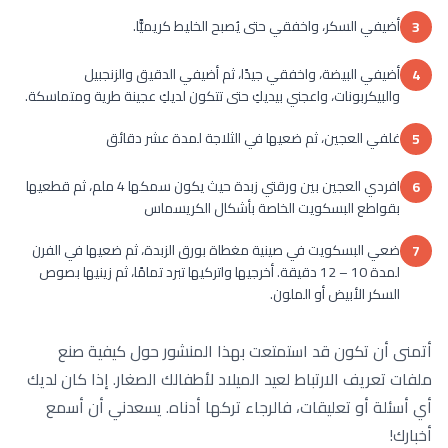
أضيفي السكر، واخفقي حتى يُصبح الخليط كريميًّا.
3
أضيفي البيضة، واخفقي جيدًا، ثم أضيفي الدقيق والزنجبيل
4
والبيكربونات، واعجني بيديكِ حتى تتكون لديكِ عجينة طرية ومتماسكة.
غلفي العجين، ثم ضعيها في الثلاجة لمدة عشر دقائق
5
افردي العجين بين ورقتي زبدة حيث يكون سمكها 4 ملم، ثم قطعيها
6
بقواطع البسكويت الخاصة بأشكال الكريسماس
ضعي البسكويت في صينية مغطاة بورق الزبدة، ثم ضعيها في الفرن
7
لمدة 10 – 12 دقيقة. أخرجيها واتركيها تبرد تمامًا، ثم زينيها بصوص
السكر الأبيض أو الملون.
أتمنى أن تكون قد استمتعت بهذا المنشور حول كيفية صنع
ملفات تعريف الارتباط لعيد الميلاد لأطفالك الصغار. إذا كان لديك
أي أسئلة أو تعليقات، فالرجاء تركها أدناه. يسعدني أن أسمع
أخبارك!