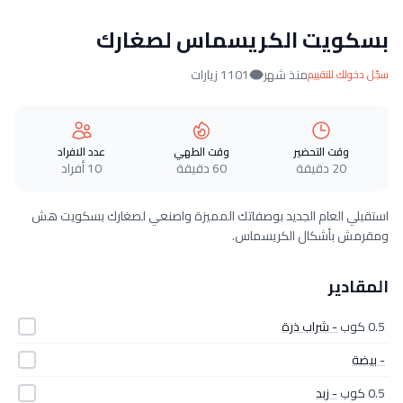
بسكويت الكريسماس لصغارك
منذ شهر
1101 زيارات
سجّل دخولك للتقييم
وقت التحضير
وقت الطهي
عدد الافراد
20 دقيقة
60 دقيقة
10 أفراد
استقبلي العام الجديد بوصفاتك المميزة واصنعي لصغارك بسكويت هش
ومقرمش بأشكال الكريسماس.
المقادير
0.5 كوب
- شراب ذرة
- بيضة
0.5 كوب
- زبد