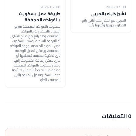
2026-07-08
2026-07-08
تشيز كيك بالمربى
طريقة عمل بسكويت
بالفواكه المجففة
المربى مع التشيز كيك ثنائي رائع
المذاق، جربيها وأخبرينا رأيك!
بسكويت بالفواكه المجففة سريع
الإعداد بالمكسرات والفواكه
المجففة، وهو رائع مع صباح الشاي
أو القهوة الساخنة، وهذا البسكويت
غني بالمواد المغذية لوجود الفواكه
المجففة، ويمكن تعديل الوصفة
بأي فاكهة مجففة تفضلينها أو
حتى يمكن إضافة الشكولاته إليها،
ويعتبر بسكويت بالفواكه المجففة
وصفة مناسبة جداً للأطفال إذا أردنا
حذف السكر وتعديل الحلاوة بالتين
المجفف الحلو .
0 التعليقات