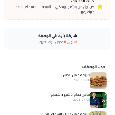
جرّبت الوصفة؟
⭐
كن أول من يقيّمها ويحكي لنا النتيجة — تقييمك يساعد
غيرك يقرر.
شاركنا رأيك في الوصفة
تسجيل الدخول
لترك تعليق.
أحدث الوصفات
طريقة عمل ناجتس
2026-07-08
طاجن دجاج بالقرع بالفيديو
2026-07-08
طريقة عمل حساء السمك بالكراث