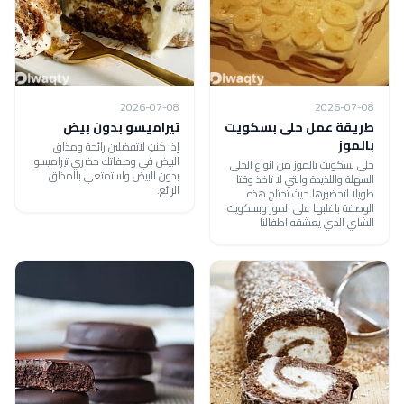
2026-07-08
2026-07-08
طريقة عمل حلى بسكويت
تيراميسو بدون بيض
بالموز
إذا كنتِ لاتفضلين رائحة ومذاق
البيض في وصفاتك حضري تيراميسو
حلى بسكويت بالموز من انواع الحلى
بدون البيض واستمتعي بالمذاق
السهلة واللذيذة والتي لا تاخذ وقتا
الرائع.
طويلا لتحضيرها حيث تحتاج هذه
الوصفة باغلبها على الموز وبسكويت
الشاي الذي يعشقه اطفالنا