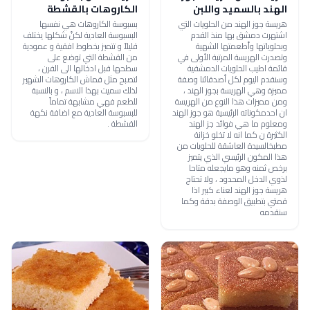
الهند بالسميد واللبن
الكاروهات بالقشطة
هريسة جوز الهند من الحلويات التي
بسبوسة الكاروهات هي نفسها
اشتهرت دمشق بها منذ القدم
البسبوسة العادية لكنّ شكلها يختلف
وبحلوياتها وأطعمتها الشهية
قليلاً و تتميز بخطوط افقية و عمودية
وتصدرت الهريسة المرتبة الأولى في
من القشطة التي توضع على
قائمة اطيب الحلويات الدمشقية
سطحها قبل ادخالها الى الفرن ،
وسنقدم اليوم لكل أصدقائنا وصفة
لتصبح مثل قماش الكاروهات الشهير
مميزة وهي الهريسة بجوز الهند ،
لذلك سميت بهذا الاسم ، و بالنسبة
ومن مميزات هذا النوع من الهريسة
للطعم فهي مشابهة تماماً
ان احدمكوناته الرئيسية هو جوز الهند
للبسبوسة العادية مع اضافة نكهة
ومعلوم ما هي فوائد جز الهند
القشطة .
الكثيرة ن كما انه لا تخلو خزانة
مطبخالسيدة العاشقة للحلويات من
هذا المكون الرئيسي الذي يتميز
برخص ثمنه وهو مايجعله متاحا
لذوي الدخل المحدود ، ولا تحتاج
هريسة جوز الهند لعناء كبير اذا
قمتي بتطبيق الوصفة بدقة وكما
سنقدمه