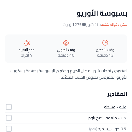
بسبوسة الأوريو
منذ شهر
1279 زيارات
سجّل دخولك للتقييم
وقت التحضير
وقت الطهي
عدد الافراد
13 دقيقة
40 دقيقة
4 أفراد
استعيدي نفحات شهر رمضان الكريم وحضري البسبوسة بحشوة بسكويت
الأوريو المقرمش بصوص الحليب المكثف.
المقادير
علبة
- قشطه
1.5
- ملعقه باكنج باودر
0.5 كوب
- سميد
(ناعم)