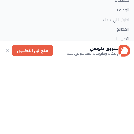
مساعدة
الوصفات
اطبخ باللي عندك
المطابخ
اتصل بنا
تطبيق دلوقتي
فتح في التطبيق
وصفات ومنيوهات المطاعم في جيبك
التصنيفات
الحلويات
وصفات سريعة
اطباق رئيسية
حلويات غربية
اتصل بنا
تابعنا