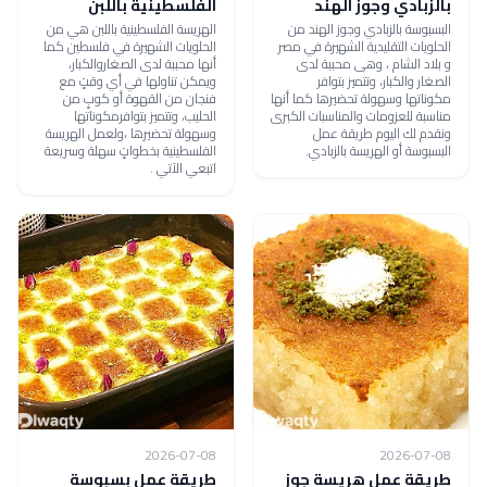
بالزبادي وجوز الهند
الفلسطينية باللبن
البسبوسة بالزبادي وجوز الهند من
الهريسة الفلسطينية باللبن هي من
الحلويات التقليدية الشهيرة في مصر
الحلويات الشهيرة في فلسطين كما
و بلاد الشام ، وهى محببة لدى
أنها محببة لدى الصغاروالكبار،
الصغار والكبار، وتتميز بتوافر
ويمكن تناولها في أي وقتٍ مع
مكوناتها وسهولة تحضيرها كما أنها
فنجان من القهوة أو كوبٍ من
مناسبة للعزومات والمناسبات الكبرى
الحليب، وتتميز بتوافرمكوناتها
ونقدم لك اليوم طريقة عمل
وسهولة تحضيرها ،ولعمل الهريسة
البسبوسة أو الهريسة بالزبادي.
الفلسطينية بخطواتٍ سهلة وسريعة
اتبعي الآتي .
2026-07-08
2026-07-08
طريقة عمل هريسة جوز
طريقة عمل بسبوسة