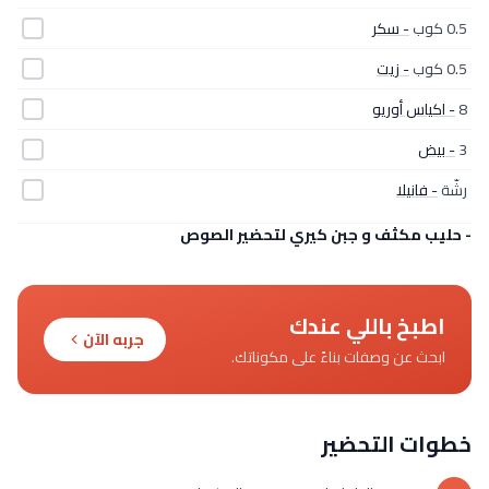
0.5 كوب
- سكر
0.5 كوب
- زيت
8
- اكياس أوريو
3
- بيض
رشّة
- فانيلا
- حليب مكثف و جبن كيري لتحضير الصوص
اطبخ باللي عندك
جربه الآن
ابحث عن وصفات بناءً على مكوناتك.
خطوات التحضير