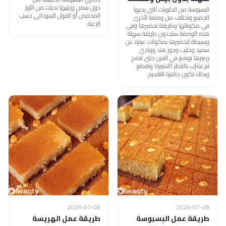
دون سمن وزينيها بحبات من اللوز
البسبوسة من الحلويات التي يحبها
المحمص أو الفول السوداني حسب
الجميع وتختلف من وصفة لأخرى
الرغبة.
في مكوناتها وطريقة تحضيرها وفي
هذه الوصفة ستجدون طريقة سهلة
وبسيطة لتحضيرها بمكونات عبارة عن
سميد وحليب وجوز هند وزبادي
وغيرها توضع في الفرن حتى تنضج
ثم تشرّب بالقطر (الشيرة) وتقطع
وبذلك تكون جاهزة للتقديم .
2026-07-08
2026-07-29
طريقة عمل البسبوسة
طريقة عمل الهريسة