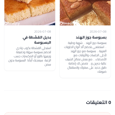
2026-07-08
2026-07-08
بسبوسة جوز الهند
بديل القشطة في
البسبوسة
بسبوسة جوز الهند .. شهية وطيبة
.. استمتعي بتحضير ألذ أنواع الحلويات
استبدلي القشطة بكوب زبادي
العربية .. بسبوسة مع جوز الهند
لتحضير بسبوسة سهلة وخفيفة
لأحلى الجلسات والأوقات مع
وزينيها باللوز أو المكسرات جسب
الأصدقاء .. مع بعض نصائح الشيف
الرغبة. سيعجبك أيضًا: البسبوسة بدون
عالية جبرين و.. نضمن لك إضافة
سمن
طبق جديد على سفرتك ولاستقبال
ضيوفك
0 التعليقات