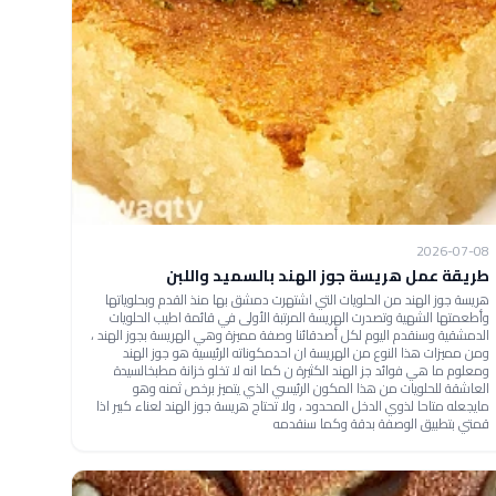
2026-07-08
طريقة عمل هريسة جوز الهند بالسميد واللبن
هريسة جوز الهند من الحلويات التي اشتهرت دمشق بها منذ القدم وبحلوياتها
وأطعمتها الشهية وتصدرت الهريسة المرتبة الأولى في قائمة اطيب الحلويات
الدمشقية وسنقدم اليوم لكل أصدقائنا وصفة مميزة وهي الهريسة بجوز الهند ،
ومن مميزات هذا النوع من الهريسة ان احدمكوناته الرئيسية هو جوز الهند
ومعلوم ما هي فوائد جز الهند الكثيرة ن كما انه لا تخلو خزانة مطبخالسيدة
العاشقة للحلويات من هذا المكون الرئيسي الذي يتميز برخص ثمنه وهو
مايجعله متاحا لذوي الدخل المحدود ، ولا تحتاج هريسة جوز الهند لعناء كبير اذا
قمتي بتطبيق الوصفة بدقة وكما سنقدمه