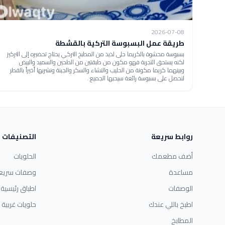
2026-07-08
طريقة عمل البسبوسة التركية بالقشطة
بسبوسة محشوة بالكريما حلى لذيذ من المطبخ التركي يحتاج تحضيره إلى التركيز
لكنه يستحق التجربة فهو مكون من طبقتين من الطحين والسميد والبيض
وبينهما كريما مكونة من الحليب والنشاء والسكر والجبنة ونشربها أخيراً بالقطر
لنحصل على بسبوسة رائعة سيحبها الجميع .
روابط سريعة
التصنيفات
أضف مطعمك
الحلويات
مساعدة
وصفات سريع
الوصفات
اطباق رئيسية
اطبخ باللي عندك
حلويات غربية
المطابخ