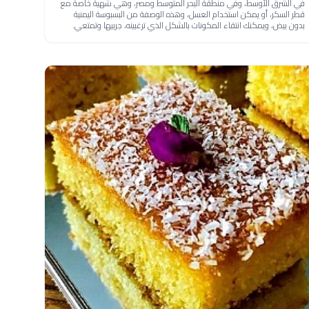
في الشرق الأوسط، وفي منطقة البحر المتوسط ومصر، وهي شهية خاصة مع
قطر السكر، أو يمكن استخدام العسل، وهذه الوصفة من البسبوسة اليمنية
بدون بيض، ويمكنك انتقاء المكونات بالشكل الذي ترغبينه، جربيها وتمتعي.