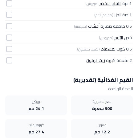
1 حبة
التفاح الاخضر
(مبروش)
1 حبة
الجزر
(مفروم ناعم)
0.5 ملعقة صغيرة
أعشاب
(مجففة)
فص
الثوم
(مهروس)
0.5 كوب
بقسماط
(كعك مطحون)
2 ملعقة كبيرة
زيت الزيتون
القيم الغذائية (تقديرية)
للحصة الواحدة
سعرات حرارية
بروتين
300 سعرة
24.1 جم
دهون
كربوهيدرات
12.2 جم
27.4 جم