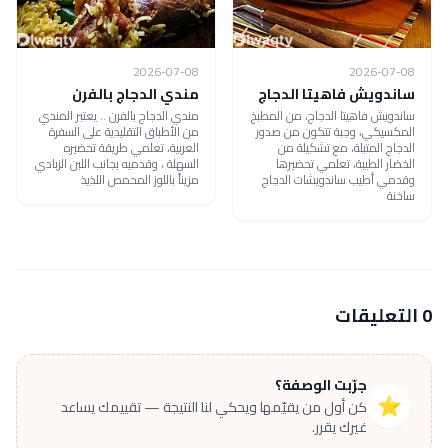
2026-07-08
2026-07-08
ساندويش فاهيتا الدجاج
مندي الدجاج بالفرن
ساندويش فاهيتا الدجاج، من المطبخ
مندي الدجاج بالفرن .. يعتبر المندي
المكسيكي، وجبة تتكون من صدور
من الأطباق التقليدية على السفرة
الدجاج المتبلة، مع تشكيلة من
العربية، تعلمي طريقة تحضيره
الخضار الطيبة، تعلمي تحضيرها
السهلة ، وقدميه بجانب اللبن الزبادي
وقدمي أطيب ساندويشات الدجاج
مزيناً باللوز المحمص اللذيذ
ساخنة
0 التعليقات
جرّبت الوصفة؟
⭐
كن أول من يقيّمها ويحكي لنا النتيجة — تقييمك يساعد
غيرك يقرر.