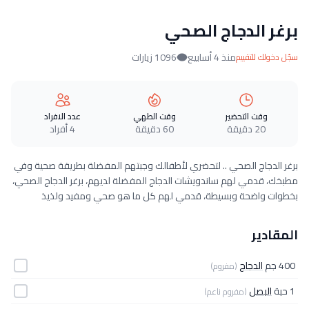
برغر الدجاج الصحي
منذ 4 أسابيع
1096 زيارات
سجّل دخولك للتقييم
وقت التحضير
وقت الطهي
عدد الافراد
20 دقيقة
60 دقيقة
4 أفراد
برغر الدجاج الصحي .. لتحضري لأطفالك وجبتهم المفضلة بطريقة صحية وفي
مطبخك، قدمي لهم ساندويشات الدجاج المفضلة لديهم، برغر الدجاج الصحي،
بخطوات واضحة وبسيطة، قدمي لهم كل ما هو صحي ومفيد ولذيذ
المقادير
400 جم
الدجاج
(مفروم)
1 حبة
البصل
(مفروم ناعم)