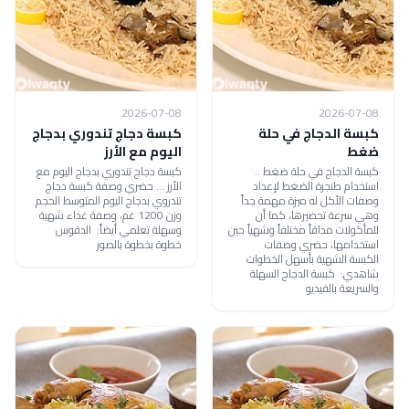
2026-07-08
2026-07-08
كبسة الدجاج في حلة
كبسة دجاج تندوري بدجاج
ضغط
اليوم مع الأرز
كبسة الدجاج في حلة ضغط ..
كبسة دجاج تندوري بدجاج اليوم مع
استخدام طنجرة الضغط لإعداد
الأرز ... حضري وصفة كبسة دجاج
وصفات الأكل له ميزة مهمة جداً
تندروي بدجاج اليوم المتوسط الحجم
وهي سرعة تحضيرها، كما أن
وزن 1200 غم، وصفة غداء شهية
للمأكولات مذاقاً مختلفاً وشهياً حين
وسهلة تعلمي أيضاً: الدقوس
استخدامها، حضري وصفات
خطوة بخطوة بالصور
الكبسة الشهية بأسهل الخطوات
شاهدي: كبسة الدجاج السهلة
والسريعة بالفيديو