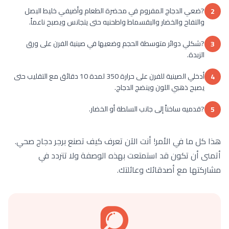
?ضعي الدجاج المفروم في محضرة الطعام وأضيفي خليط البصل
2
والتفاح والخضار والبقسماط واطحنيه حتى يتجانس ويصبح ناعماً.
?شكلي دوائر متوسطة الحجم وضعيها في صينية الفرن على ورق
3
الزبدة.
أدخلي الصينية للفرن على حرارة 350 لمدة 10 دقائق مع التقليب حتى
4
يصبح ذهبي اللون وينضج الدجاج.
?قدميه ساخناً إلى جانب السلطة أو الخضار.
5
هذا كل ما في الأمر! أنت الآن تعرف كيف تصنع برجر دجاج صحي.
أتمنى أن تكون قد استمتعت بهذه الوصفة ولا تتردد في
مشاركتها مع أصدقائك وعائلتك.