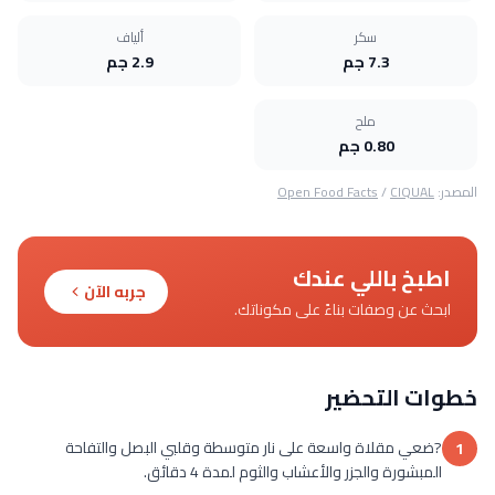
سكر
ألياف
7.3 جم
2.9 جم
ملح
0.80 جم
المصدر:
CIQUAL
/
Open Food Facts
اطبخ باللي عندك
جربه الآن
ابحث عن وصفات بناءً على مكوناتك.
خطوات التحضير
?ضعي مقلاة واسعة على نار متوسطة وقلبي البصل والتفاحة
1
المبشورة والجزر والأعشاب والثوم لمدة 4 دقائق.