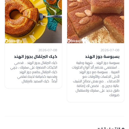
2026-07-08
2026-07-08
بسبوسة جوز الهند
كيك البرتقال بجوز الهند
بسبوسة جوز الهند .. شهية وطيبة
كيك البرتقال بجوز الهند .. قدمي
.. استمتعي بتحضير ألذ أنواع الحلويات
الكيكات المميزة على سفرتك ، جربي
العربية .. بسبوسة مع جوز الهند
كيك البرتقال بطعم جوز الهند
لأحلى الجلسات والأوقات مع
وقدميه كضيافة لذيذة تعلمي
الأصدقاء .. مع بعض نصائح الشيف
أيضاً: كيك السميد بالبرتقال
عالية جبرين و.. نضمن لك إضافة
طبق جديد على سفرتك ولاستقبال
ضيوفك