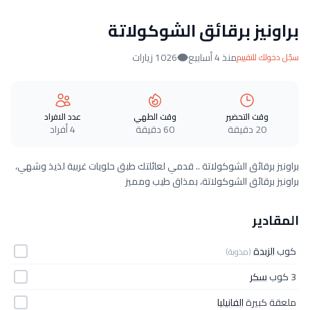
براونيز برقائق الشوكولاتة
منذ 4 أسابيع
1026 زيارات
سجّل دخولك للتقييم
وقت التحضير
وقت الطهي
عدد الافراد
20 دقيقة
60 دقيقة
4 أفراد
براونيز برقائق الشوكولاتة .. قدمي لعائلتك طبق حلويات غربية لذيذ وشهي،
براونيز برقائق الشوكولاتة، بمذاق طيب ومميز
المقادير
كوب
الزبدة
(مذوبة)
3 كوب
سكر
ملعقة كبيرة
الفانيليا