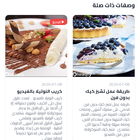
وصفات ذات صلة
فيديو
2026-07-08
2026-07-08
طريقة عمل تشيز كيك
كريب النوتيلا بالفيديو
بدون فرن
كريب النوتيلا بالفيديو .. تتعدد طرق
عمل حلى الكريب، وتتنوع حشواته، إلا
طريقة عمل تشيز كيك بدون فرن ..
أن ألذها على الإطلاق ما يحضر
قدمي على سفرتك أشهى وصفات
بشوكولاتة النوتيلا الشهية، شاهدي
الحلويات الغربية من وصفات التشيز
كريب النوتيلا بالفيديو، وتعلمي
كيك الشهية بدون استخدام الفرن،
أسهل الطرق لتحضير أشهى الحلويات
وصفة سهلة وطيبة أعديها الآن
الطيبة الوصفة من إعداد وتقديم
شاهدي: تشيز كيك الشوكولاتة
الشيف عامر غبن قدمها خصيصاً
بدون فرن بالفيديو
لمطبخ سيدتي