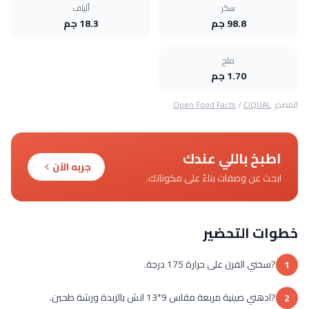
سكر
ألياف
98.8 جم
18.3 جم
ملح
1.70 جم
المصدر:
CIQUAL
/
Open Food Facts
اطبخ باللي عندك
جربه الآن
ابحث عن وصفات بناءً على مكوناتك.
خطوات التحضير
?سخني الفرن على حرارة 175 درجة.
1
?ادهني صينية مربعة مقاس 9*13 انش بالزبدة ورشة طحين.
2