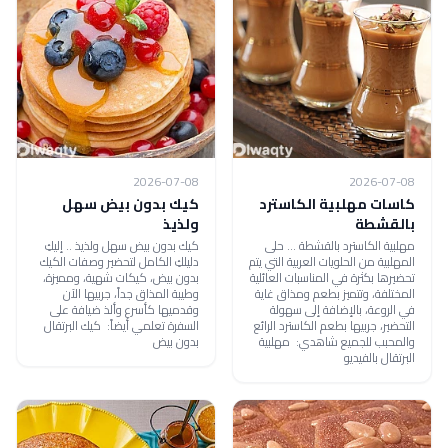
2026-07-08
2026-07-08
كاسات مهلبية الكاسترد
كيك بدون بيض سهل
بالقشطة
ولذيذ
مهلبية الكاسترد بالقشطة ... حلى
كيك بدون بيض سهل ولذيذ .. إليكِ
المهلبية من الحلويات العربية التي يتم
دليلكِ الكامل لتحضير وصفات الكيك
تحضيرها بكثرة في المناسبات العائلية
بدون بيض، كيكات شهية، ومميزة،
المختلفة، وتتميز بطعم ومذاق غاية
وطيبة المذاق جداً، جربيها الآن
في الروعة، بالإضافة إلى سهولة
وقدميها كأسرع وألذ ضيافة على
التحضير، جربيها بطعم الكاسترد الرائع
السفرة تعلمي أيضاً: كيك البرتقال
والمحبب للجميع شاهدي: مهلبية
بدون بيض
البرتقال بالفيديو