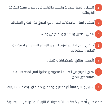
?اخلطي الزبدة المذوبة والسكر والفانيلا في وعاء بواسطة الخفاقة
3
الكهربائية.
أضيفي البيض الواحدة تلو الأخرى مع الخفق حتى تمتزج المكونات.
4
?انخلي الطحين والكاكاو والملح في وعاء.
5
أضيفي مزيج الطحين لمزيج البيض والزبدة والسكر مع الخفق حتى
6
تتجانس المكونات.
?أضيفي رقائق الشوكولاتة واخلطي.
7
?صبي المزيج في الصينية المجهزة وأدخليها الفرن لمدة 35 - 40
8
دقيقة حتى تنضج.
9. اتركيها لتبرد قليلاً ثم قطعيها وقدميها دافئة أو باردة حسب الرغبة.
9
هذه هي أفضل كعكات الشوكولاتة التي تناولتها على الإطلاق!