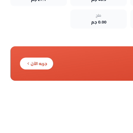
ملح
0.00 جم
جربه الآن