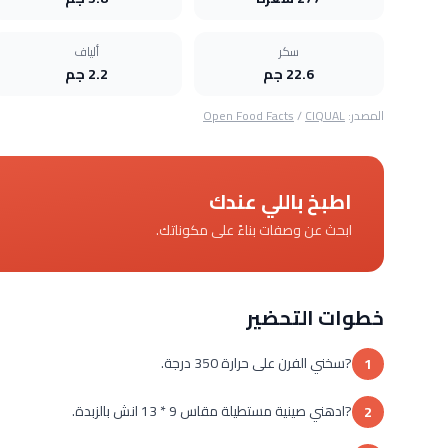
سكر
ألياف
22.6 جم
2.2 جم
المصدر:
CIQUAL
/
Open Food Facts
اطبخ باللي عندك
ابحث عن وصفات بناءً على مكوناتك.
خطوات التحضير
?سخني الفرن على حرارة 350 درجة.
1
?ادهني صينية مستطيلة مقاس 9 * 13 انش بالزبدة.
2