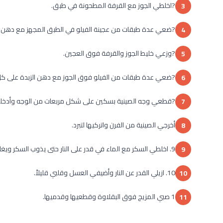
?اخلطي الجوز مع القرفة المطحونة في طبق.
3
?ضعي عدة طبقات من عجينة الفيلو في الطبق المجهز مع دهن ا
4
?وزعي خليط الجوز والقرفة فوق العجين.
5
?ضعي عدة طبقات من الفيلو فوق الجوز مع دهن الزبدة على كل
6
?قطعي وجه الصينية بسكين على شكل مربعات من الوجه وأدخليها الفرن 
7
أخرجي الصينية من الفرن واتركيها لتبرد.
8
9. اخلطي السكر مع الماء في قدر على النار حتى يذوب السكر ويغلي المزيج.
9
10. ازيلي القدر عن النار وأضيفي العسل وقلبي قليلاً.
10
1 صبي المزيج فوق البقلاوة وقطعيها وقدميها.
11