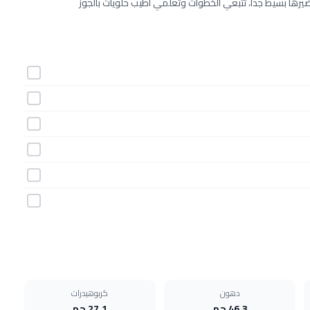
حضيرها بسيط جداً، تتبعي الخطوات وتعلمي أطيب حلويات بالجوز
دهون
كربوهيدرات
46.3 جم
27.1 جم