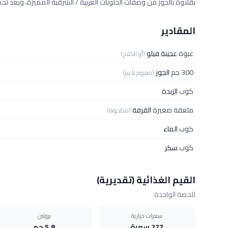
بقلاوة بالجوز من وصفات الحلويات العربية / الشرقية المميزة، ويعد ت
المقادير
عبوة
عجينة فيلو
(أو الكلاج)
300 جم
الجوز
(مفروم ناعم)
كوب
الزبدة
ملعقة صغيرة
القرفة
(مطحونة)
كوب
الماء
كوب
سكر
القيم الغذائية (تقديرية)
للحصة الواحدة
سعرات حرارية
بروتين
277 سعرة
5.8 جم