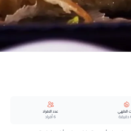
 الطهي
عدد الافراد
ة
6 أفراد